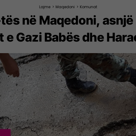
Lajme
>
Maqedoni
>
Komunat
-tës në Maqedoni, asnjë
it e Gazi Babës dhe Hara