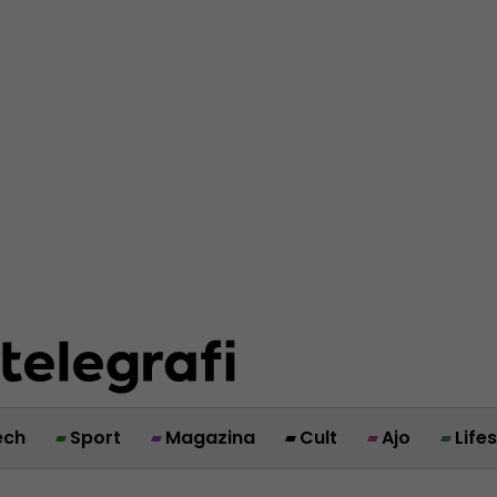
ech
Sport
Magazina
Cult
Ajo
Life