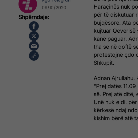
Nga
Telegrafi
Haraçinës nuk po
09/10/2020
për të diskutuar 
bujqësore. Ata pë
kujtuar Qeverisë 
kanë paguar. Adna
tha se në qoftë s
protestojnë çdo d
Shkupit.
Adnan Ajrullahu, k
“Prej datës 11.0
së. Prej atë ditë
Unë nuk e di, për
kërkesë ndaj ndon
kishim bërë atë t