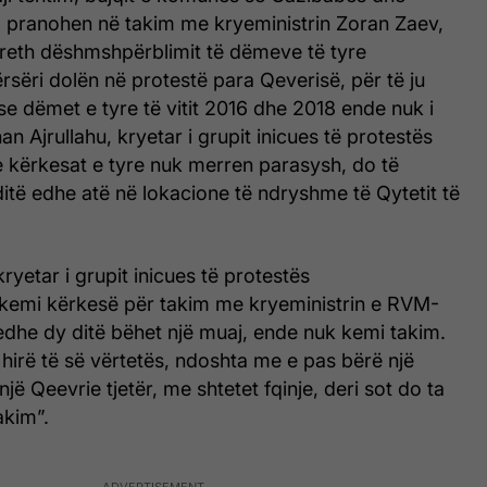
 pranohen në takim me kryeministrin Zoran Zaev,
rreth dëshmshpërblimit të dëmeve të tyre
rsëri dolën në protestë para Qeverisë, për të ju
se dëmet e tyre të vitit 2016 dhe 2018 ende nuk i
n Ajrullahu, kryetar i grupit inicues të protestës
e kërkesat e tyre nuk merren parasysh, do të
itë edhe atë në lokacione të ndryshme të Qytetit të
ryetar i grupit inicues të protestës
9 kemi kërkesë për takim me kryeministrin e RVM-
, edhe dy ditë bëhet një muaj, ende nuk kemi takim.
 hirë të së vërtetës, ndoshta me e pas bërë një
jë Qeevrie tjetër, me shtetet fqinje, deri sot do ta
akim”.