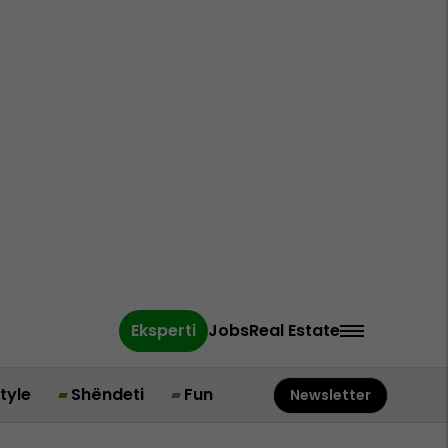
Eksperti
Jobs
Real Estate
style
Shëndeti
Fun
Newsletter