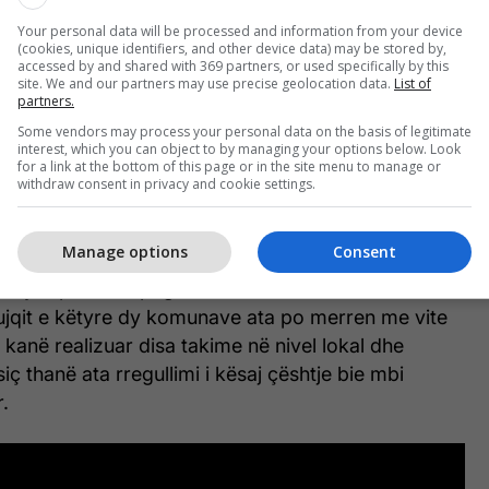
ë të vitit 2016, kurse dëmet që janë bërë në Resnjë
Your personal data will be processed and information from your device
çmë janë paguar. Në Strumicë poashtu janë paguar,
(cookies, unique identifiers, and other device data) may be stored by,
në paguar, në Krivogashtan janë paguar. Ose
accessed by and shared with 369 partners, or used specifically by this
site. We and our partners may use precise geolocation data.
List of
rajtim të barabartë ndaj bujqëve ose le të tregoj se
partners.
raçinës dhe Gazibabës nuk na duhen”.
Some vendors may process your personal data on the basis of legitimate
interest, which you can object to by managing your options below. Look
for a link at the bottom of this page or in the site menu to manage or
se për padrejtësitë e tyre do të informojnë edhe
withdraw consent in privacy and cookie settings.
it, Zyrat e Bashkimit Evropian në Shkup si dhe
në vend.
Manage options
Consent
 e tyre për mos pagesën e dëmeve të shkaktuar
ujqit e këtyre dy komunave ata po merren me vite
n kanë realizuar disa takime në nivel lokal dhe
iç thanë ata rregullimi i kësaj çështje bie mbi
.