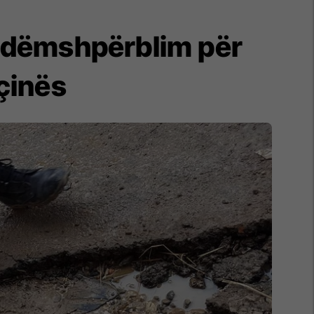
 dëmshpërblim për
çinës