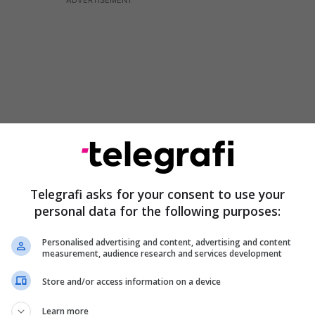
Telegrafi asks for your consent to use your
personal data for the following purposes:
nga ekzekutivi trajtim të barabartë sikurse me
Personalised advertising and content, advertising and content
të cilat kanë popullsi maqedonase.
measurement, audience research and services development
Store and/or access information on a device
ryetar i grupit inicues të protestës
ë sakta se dëmet e tona janë bërë në vitin 2018
Learn more