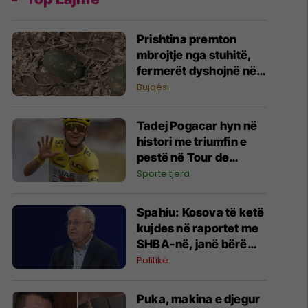
Prishtina premton
mbrojtje nga stuhitë,
fermerët dyshojnë në
mbrojtjen nga breshëri
Bujqësi
Tadej Pogacar hyn në
histori me triumfin e
pestë në Tour de
France
Sporte tjera
Spahiu: Kosova të ketë
kujdes në raportet me
SHBA-në, janë bërë
gabime që kanë
Politikë
lëkundur besimin
Puka, makina e djegur