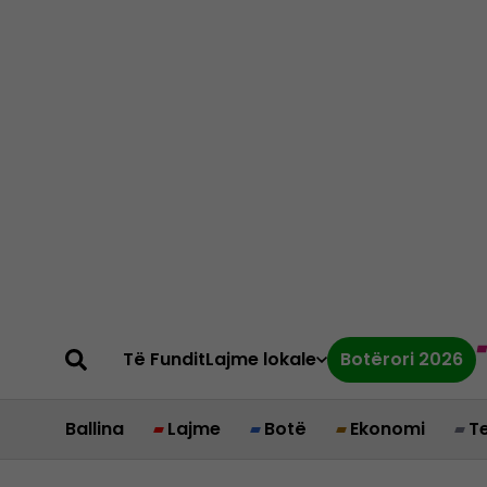
Të Fundit
Lajme lokale
Botërori 2026
Ballina
Lajme
Botë
Ekonomi
T