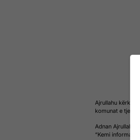
Ajrullahu kërkon 
komunat e tjera, 
Adnan Ajrullahu, k
“Kemi informata t