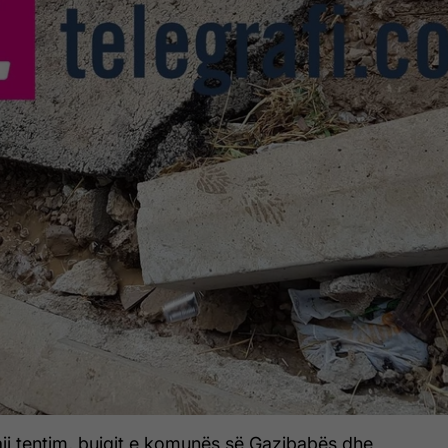
ji tentim, bujqit e komunës së Gazibabës dhe