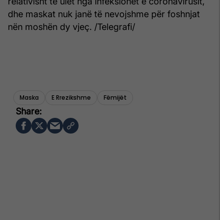
relativisht të ulët nga infeksionet e coronavirusit,
dhe maskat nuk janë të nevojshme për foshnjat
nën moshën dy vjeç. /Telegrafi/
Maska
E Rrezikshme
Fëmijët