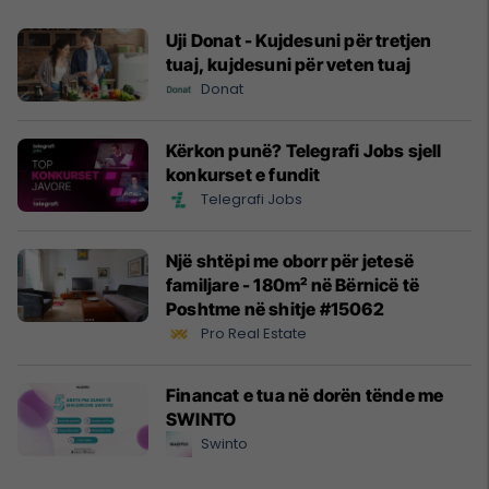
Uji Donat - Kujdesuni për tretjen
tuaj, kujdesuni për veten tuaj
Donat
Kërkon punë? Telegrafi Jobs sjell
konkurset e fundit
Telegrafi Jobs
Një shtëpi me oborr për jetesë
familjare - 180m² në Bërnicë të
Poshtme në shitje #15062
Pro Real Estate
Financat e tua në dorën tënde me
SWINTO
Swinto