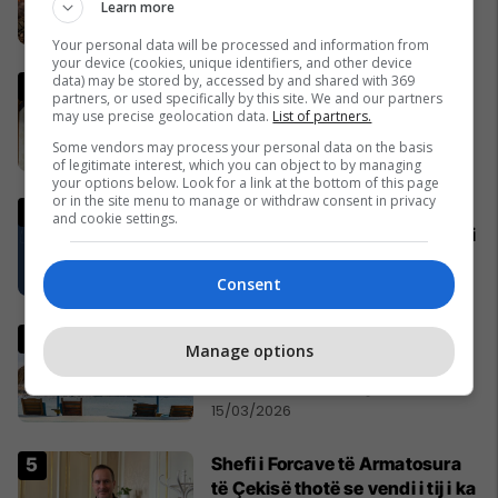
dhe Lindjen e Mesme
Learn more
17/03/2026
Your personal data will be processed and information from
your device (cookies, unique identifiers, and other device
data) may be stored by, accessed by and shared with 369
Vaktia e Ramazanit 2026 në
partners, or used specifically by this site. We and our partners
Kosovë
may use precise geolocation data.
List of partners.
29/01/2026
Some vendors may process your personal data on the basis
of legitimate interest, which you can object to by managing
your options below. Look for a link at the bottom of this page
or in the site menu to manage or withdraw consent in privacy
Ngjarje e rëndë në Klinë,
and cookie settings.
përfundon me fatalitet konflikti
mes vëllezërve
21/03/2026
Consent
Rregulla të forta për plazhet e
Manage options
shqiptare, gjoba deri në 4 mijë
euro në rastet kur prishet
kontrata
15/03/2026
Shefi i Forcave të Armatosura
të Çekisë thotë se vendi i tij i ka