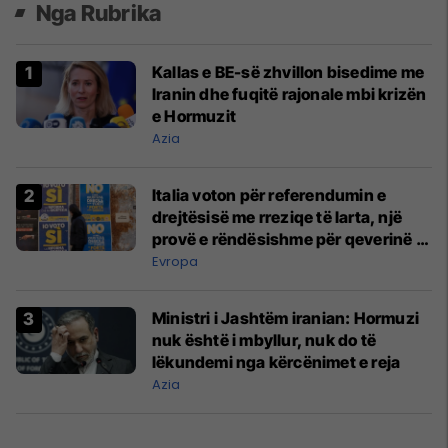
Nga Rubrika
Kallas e BE-së zhvillon bisedime me
Iranin dhe fuqitë rajonale mbi krizën
e Hormuzit
Azia
Italia voton për referendumin e
drejtësisë me rreziqe të larta, një
provë e rëndësishme për qeverinë e
Melonit
Evropa
Ministri i Jashtëm iranian: Hormuzi
nuk është i mbyllur, nuk do të
lëkundemi nga kërcënimet e reja
Azia