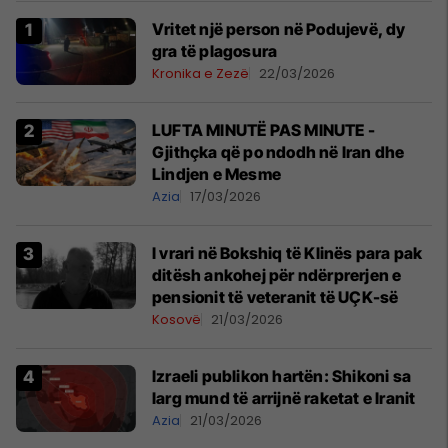
Vritet një person në Podujevë, dy
gra të plagosura
Kronika e Zezë
22/03/2026
LUFTA MINUTË PAS MINUTE -
Gjithçka që po ndodh në Iran dhe
Lindjen e Mesme
Azia
17/03/2026
​I vrari në Bokshiq të Klinës para pak
ditësh ankohej për ndërprerjen e
pensionit të veteranit të UÇK-së
Kosovë
21/03/2026
Izraeli publikon hartën: Shikoni sa
larg mund të arrijnë raketat e Iranit
Azia
21/03/2026