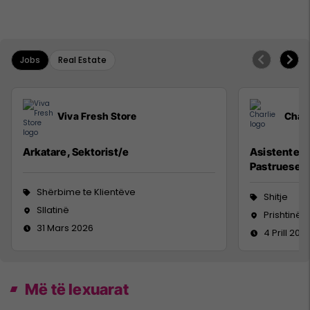
Jobs
Real Estate
Viva Fresh Store
Charl
Arkatare, Sektorist/e
Asistente në
Pastruese
Shërbime te Klientëve
Shitje
Sllatinë
Prishtinë
31 Mars 2026
4 Prill 202
Më të lexuarat