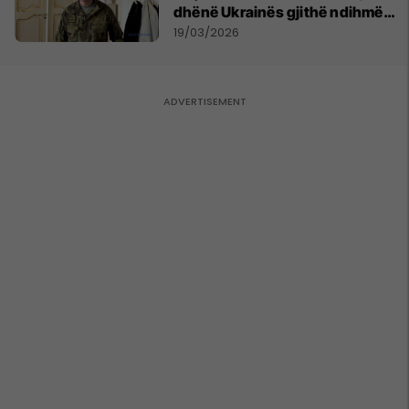
dhënë Ukrainës gjithë ndihmën
ushtarake që mundi
19/03/2026