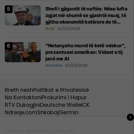
Shefi i gjigantit të naftës: Nëse lufta
zgjat më shumë se gjashtë muaj, të
gjitha ekonomitë botërore do të
vuajnë
Botë
22/03/2026
"Netanyahu mund të ketë vdekur",
prezantuesi amerikan: Videot e tij
janë me Al
Amerika
22/03/2026
Rreth nesh
Politikat e Privatësisë
Na Kontaktoni
Prokurimi i Hapur
RTV Dukagjini
Deutsche Welle
ICK
Ndreqe.com
Shkabaj
Germin
×
Shkarkoje aplikacionin e Telegrafit