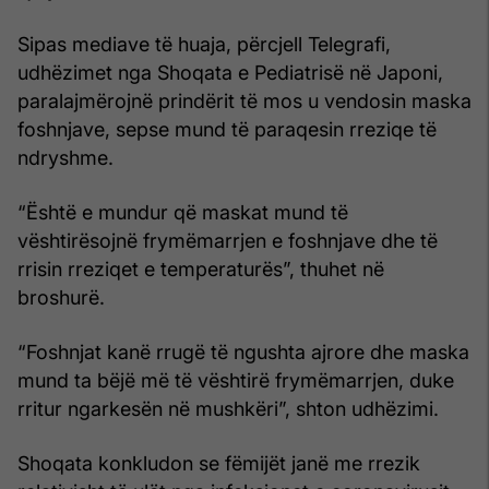
Sipas mediave të huaja, përcjell Telegrafi,
udhëzimet nga Shoqata e Pediatrisë në Japoni,
paralajmërojnë prindërit të mos u vendosin maska
foshnjave, sepse mund të paraqesin rreziqe të
ndryshme.
“Është e mundur që maskat mund të
vështirësojnë frymëmarrjen e foshnjave dhe të
rrisin rreziqet e temperaturës”, thuhet në
broshurë.
“Foshnjat kanë rrugë të ngushta ajrore dhe maska
mund ta bëjë më të vështirë frymëmarrjen, duke
rritur ngarkesën në mushkëri”, shton udhëzimi.
Shoqata konkludon se fëmijët janë me rrezik