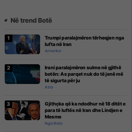
Në trend Botë
Trumpi paralajmëron tërheqjen nga
lufta në Iran
Amerika
Irani paralajmëron sulme në gjithë
botën: As parqet nuk do të jenë më
të sigurta për ju
Azia
Gjithçka që ka ndodhur në 18 ditët e
para të luftës në Iran dhe Lindjen e
Mesme
Nga Bota