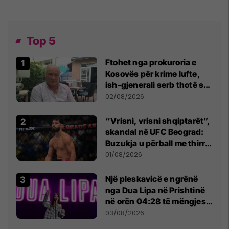
Top 5
Ftohet nga prokuroria e
Kosovës për krime lufte,
ish-gjenerali serb thotë se
dikush e tradhtoi në
02/08/2026
Beograd
“Vrisni, vrisni shqiptarët”,
skandal në UFC Beograd:
Buzukja u përball me thirrje
anti-shqiptare nga
01/08/2026
tribunat
Një pleskavicë e ngrënë
nga Dua Lipa në Prishtinë
në orën 04:28 të mëngjesit
- dhe bota digjitale serbe
03/08/2026
shpall gjendjen e luftës