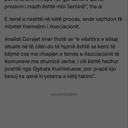
presioni i madh është mbi Serbinë”, tha ai
E temë e nxehtë në këtë proces, ende vazhdon të
mbetet themelimi i Asociacionit.
Analisti Dorajet Imer thotë se “e vështira e kësaj
situate në të cilën do të hyjmë është se kemi të
bëjmë ose me rihapjen e temës e Asociacionit të
Komunave me shumicë serbe, i cili është hedhur
poshtë nga Gjykata Kushtetuese, por prapë kjo
besoj ka qenë kryetema e këtij takimi”.