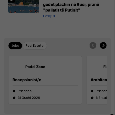
godet plazhin në Rusi, pranë
"pallatit të Putinit"
Evropa
Jobs
Real Estate
Padel Zone
Flex B
Recepsionist/e
Architect
Prishtine
Prishtinë
31 Gusht 2026
6 Shtator 2