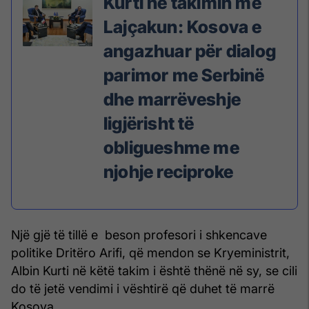
Kurti në takimin me
Lajçakun: Kosova e
angazhuar për dialog
parimor me Serbinë
dhe marrëveshje
ligjërisht të
obligueshme me
njohje reciproke
Një gjë të tillë e beson profesori i shkencave
politike Dritëro Arifi, që mendon se Kryeministrit,
Albin Kurti në këtë takim i është thënë në sy, se cili
do të jetë vendimi i vështirë që duhet të marrë
Kosova.