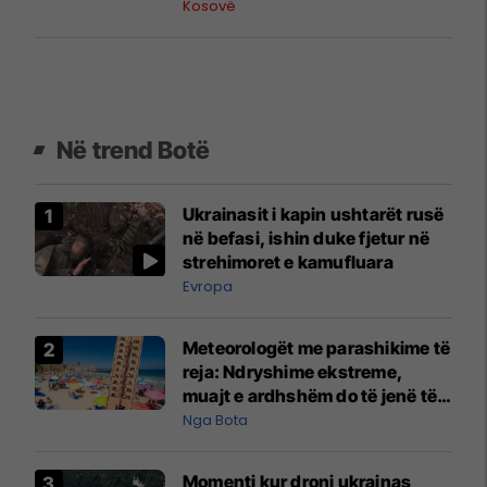
policia në vendngjarje
Kosovë
Në trend Botë
Ukrainasit i kapin ushtarët rusë
në befasi, ishin duke fjetur në
strehimoret e kamufluara
Evropa
Meteorologët me parashikime të
reja: Ndryshime ekstreme,
muajt e ardhshëm do të jenë të
pazakontë
Nga Bota
Momenti kur droni ukrainas