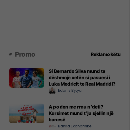
Promo
Reklamo këtu
Si Bernardo Silva mund ta
dëshmojë vetën si pasuesi i
Luka Modricit te Real Madridi?
Edonis Bytyqi
A po don me rrnu n’deti?
Kursimet mund t’ju sjellin një
banesë
Banka Ekonomike