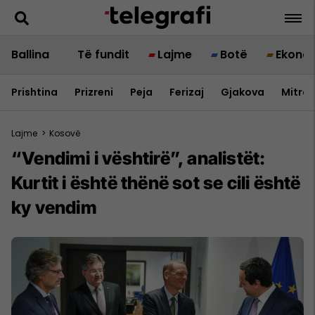
Ballina
Të fundit
Lajme
Botë
Ekono
Prishtina
Prizreni
Peja
Ferizaj
Gjakova
Mitrov
Lajme
>
Kosovë
“Vendimi i vështirë”, analistët:
Kurtit i është thënë sot se cili është
ky vendim