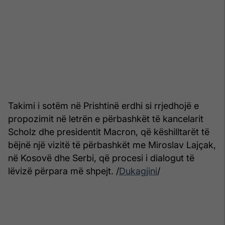
Takimi i sotëm në Prishtinë erdhi si rrjedhojë e
propozimit në letrën e përbashkët të kancelarit
Scholz dhe presidentit Macron, që këshilltarët të
bëjnë një vizitë të përbashkët me Miroslav Lajçak,
në Kosovë dhe Serbi, që procesi i dialogut të
lëvizë përpara më shpejt. /
Dukagjini
/