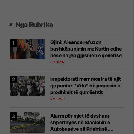
Nga Rubrika
​Gjini: Aleanca refuzon
bashkëpunimin me Kurtin edhe
nëse na jep gjysmën e qeverisë
Politikë
Inspektorati merr mostra të ujit
që përdor “Vita” në procesin e
prodhimit të qumështit
Kosovë
Alarm për mjet të dyshuar
shpërthyes në Stacionin e
Autobusëve në Prishtinë,