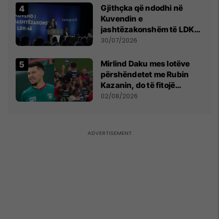
Gjithçka që ndodhi në
Kuvendin e
jashtëzakonshëm të LDK-
së
30/07/2026
Mirlind Daku mes lotëve
përshëndetet me Rubin
Kazanin, do të fitojë
miliona te Spartak Moska
02/08/2026