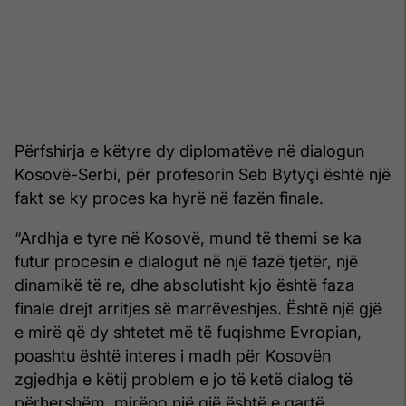
Përfshirja e këtyre dy diplomatëve në dialogun
Kosovë-Serbi, për profesorin Seb Bytyçi është një
fakt se ky proces ka hyrë në fazën finale.
“Ardhja e tyre në Kosovë, mund të themi se ka
futur procesin e dialogut në një fazë tjetër, një
dinamikë të re, dhe absolutisht kjo është faza
finale drejt arritjes së marrëveshjes. Është një gjë
e mirë që dy shtetet më të fuqishme Evropian,
poashtu është interes i madh për Kosovën
zgjedhja e këtij problem e jo të ketë dialog të
përhershëm, mirëpo një gjë është e qartë,