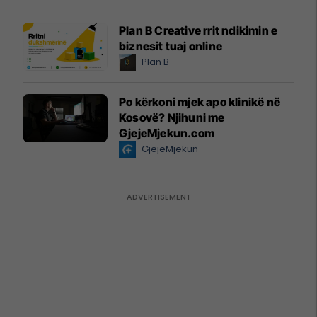
Plan B Creative rrit ndikimin e
biznesit tuaj online
Plan B
Po kërkoni mjek apo klinikë në
Kosovë? Njihuni me
GjejeMjekun.com
GjejeMjekun