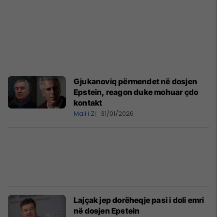
Gjukanoviq përmendet në dosjen
Epstein, reagon duke mohuar çdo
kontakt
Mali i Zi
31/01/2026
Lajçak jep dorëheqje pasi i doli emri
në dosjen Epstein