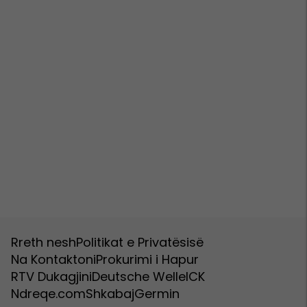
Rreth nesh
Politikat e Privatësisë
Na Kontaktoni
Prokurimi i Hapur
RTV Dukagjini
Deutsche Welle
ICK
Ndreqe.com
Shkabaj
Germin