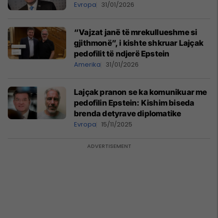
Evropa
31/01/2026
“Vajzat janë të mrekullueshme si
gjithmonë”, i kishte shkruar Lajçak
pedofilit të ndjerë Epstein
Amerika
31/01/2026
Lajçak pranon se ka komunikuar me
pedofilin Epstein: Kishim biseda
brenda detyrave diplomatike
Evropa
15/11/2025