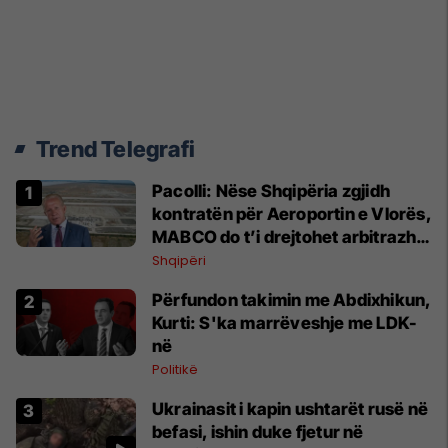
Trend Telegrafi
Pacolli: Nëse Shqipëria zgjidh
kontratën për Aeroportin e Vlorës,
MABCO do t’i drejtohet arbitrazhit
ndërkombëtar
Shqipëri
Përfundon takimin me Abdixhikun,
Kurti: S'ka marrëveshje me LDK-
në
Politikë
Ukrainasit i kapin ushtarët rusë në
befasi, ishin duke fjetur në