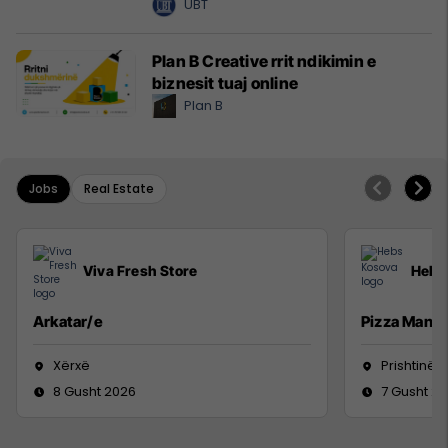
UBT
Plan B Creative rrit ndikimin e
biznesit tuaj online
Plan B
Jobs
Real Estate
Viva Fresh Store
Hebs
Arkatar/e
Pizza Man
Xërxë
Prishtinë
8 Gusht 2026
7 Gusht 2