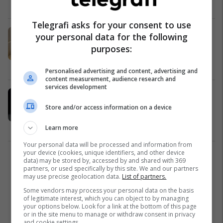
Kosovë
28/01/2025
Telegrafi asks for your consent to use
Lajçaku takohet me pasardhësin e
your personal data for the following
tij për dialogun Kosovë-Serbi, Peter
purposes:
Sorensen
Kosovë
28/01/2025
Personalised advertising and content, advertising and
content measurement, audience research and
services development
Lajçak: Marrëveshja e Ohrit e hapi
rrugën drejt normalizimit të
Store and/or access information on a device
raporteve Kosovë – Serbi
Kosovë
22/01/2025
Learn more
Your personal data will be processed and information from
your device (cookies, unique identifiers, and other device
1
data) may be stored by, accessed by and shared with 369
partners, or used specifically by this site. We and our partners
may use precise geolocation data.
List of partners.
Some vendors may process your personal data on the basis
of legitimate interest, which you can object to by managing
your options below. Look for a link at the bottom of this page
or in the site menu to manage or withdraw consent in privacy
and cookie settings.