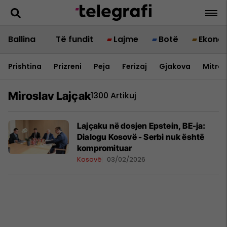
Ballina
Të fundit
Lajme
Botë
Ekono
Prishtina
Prizreni
Peja
Ferizaj
Gjakova
Mitrov
Miroslav Lajçak
1300 Artikuj
Lajçaku në dosjen Epstein, BE-ja:
Dialogu Kosovë - Serbi nuk është
kompromituar
Kosovë
03/02/2026