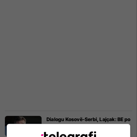
Dialogu Kosovë-Serbi, Lajçak: BE po
përgatit takim në nivel liderësh dhe
propozim për të dyja palët