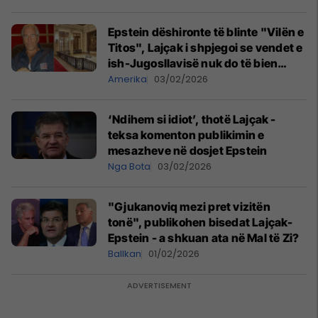
Epstein dëshironte të blinte "Vilën e
Titos", Lajçak i shpjegoi se vendet e
ish-Jugosllavisë nuk do të bien
kurrë dakord
Amerika
03/02/2026
‘Ndihem si idiot’, thotë Lajçak -
teksa komenton publikimin e
mesazheve në dosjet Epstein
Nga Bota
03/02/2026
"Gjukanoviq mezi pret vizitën
tonë", publikohen bisedat Lajçak-
Epstein - a shkuan ata në Mal të Zi?
Ballkan
01/02/2026