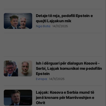
Detaje të reja, pedofili Epstein e
quajti Lajçakun mik
Nga Bota
14/11/2025
Ish i dërguari për dialogun Kosovë -
Serbi, Lajçak komunikoi me pedofilin
Epstein
Evropa
14/11/2025
Lajçak: Kosova e Serbia mund të
jenë krenare për Marrëveshjen e
Ohrit