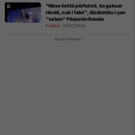
"Nëse është përfshirë, ka gabuar
rëndë, nuk i falet", Abdixhiku i çon
“selam” Përparim Ramës
Politikë
30/07/2026