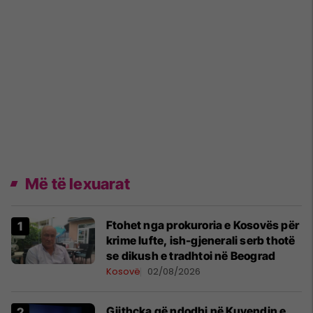
Më të lexuarat
Ftohet nga prokuroria e Kosovës për
krime lufte, ish-gjenerali serb thotë
se dikush e tradhtoi në Beograd
Kosovë
02/08/2026
Gjithçka që ndodhi në Kuvendin e