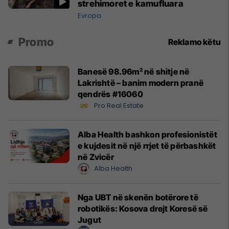
strehimoret e kamufluara
Evropa
Promo
Reklamo këtu
Banesë 98.96m² në shitje në
Lakrishtë – banim modern pranë
qendrës #16060
Pro Real Estate
Alba Health bashkon profesionistët
e kujdesit në një rrjet të përbashkët
në Zvicër
Alba Health
Nga UBT në skenën botërore të
robotikës: Kosova drejt Koresë së
Jugut