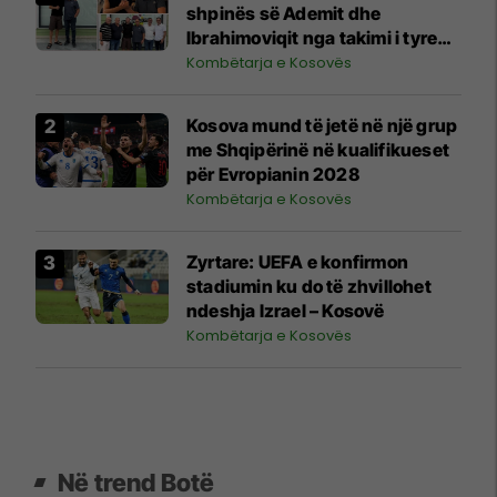
shpinës së Ademit dhe
Ibrahimoviqit nga takimi i tyre
shihet si shenjë që ylli i Bayernit
Kombëtarja e Kosovës
mund të luajë për Kosovën
Kosova mund të jetë në një grup
me Shqipërinë në kualifikueset
për Evropianin 2028
Kombëtarja e Kosovës
Zyrtare: UEFA e konfirmon
stadiumin ku do të zhvillohet
ndeshja Izrael – Kosovë
Kombëtarja e Kosovës
Në trend Botë