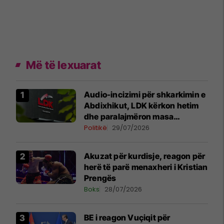
Më të lexuarat
Audio-incizimi për shkarkimin e
Abdixhikut, LDK kërkon hetim
dhe paralajmëron masa
disiplinore
Politikë
29/07/2026
Akuzat për kurdisje, reagon për
herë të parë menaxheri i Kristian
Prengës
Boks
28/07/2026
BE i reagon Vuçiqit për