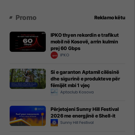
Promo
Reklamo këtu
IPKO thyen rekordin e trafikut
mobil në Kosovë, arrin kulmin
prej 60 Gbps
IPKO
Si e garanton Aptamil cilësinë
dhe sigurinë e produkteve për
fëmijët mbi 1 vjeç
Aptaclub Kosova
Përjetojeni Sunny Hill Festival
2026 me energjinë e Shell-it
Sunny Hill Festival