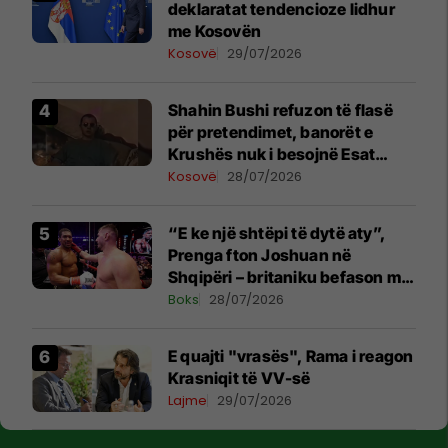
deklaratat tendencioze lidhur
me Kosovën
Kosovë
29/07/2026
Shahin Bushi refuzon të flasë
për pretendimet, banorët e
Krushës nuk i besojnë Esat
Shalës
Kosovë
28/07/2026
“E ke një shtëpi të dytë aty”,
Prenga fton Joshuan në
Shqipëri – britaniku befason me
komentin
Boks
28/07/2026
E quajti "vrasës", Rama i reagon
Krasniqit të VV-së
Lajme
29/07/2026