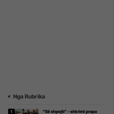
Nga Rubrika
"Së shpejti" - shkrimi prapa