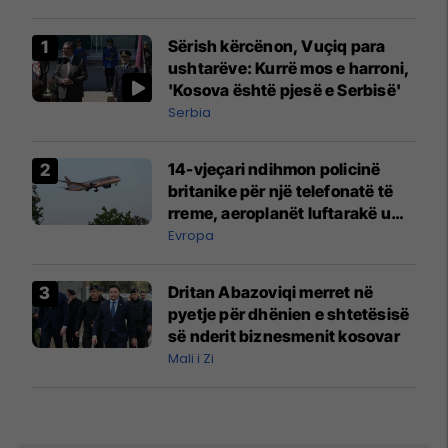
Sërish kërcënon, Vuçiq para
ushtarëve: Kurrë mos e harroni,
'Kosova është pjesë e Serbisë'
Serbia
14-vjeçari ndihmon policinë
britanike për një telefonatë të
rreme, aeroplanët luftarakë u
ngritën në ajër për të
Evropa
interceptuar fluturaken e Qatar
Airways që po shkonte drejt
Dritan Abazoviqi merret në
Mançesterit
pyetje për dhënien e shtetësisë
së nderit biznesmenit kosovar
Mali i Zi