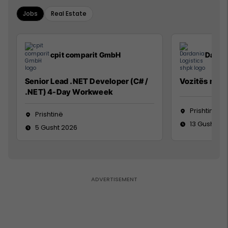
Jobs
Real Estate
cpit comparit GmbH
Dardan
Senior Lead .NET Developer (C# /
Vozitës me K
.NET) 4-Day Workweek
Prishtinë
Prishtinë
13 Gusht 20
5 Gusht 2026