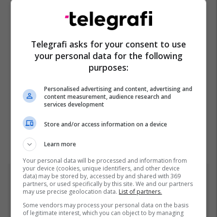
Telegrafi asks for your consent to use
your personal data for the following
purposes:
Personalised advertising and content, advertising and
content measurement, audience research and
services development
Store and/or access information on a device
Learn more
Your personal data will be processed and information from
your device (cookies, unique identifiers, and other device
data) may be stored by, accessed by and shared with 369
Top 5
partners, or used specifically by this site. We and our partners
may use precise geolocation data.
List of partners.
Mbappe rendit gjashtë
Some vendors may process your personal data on the basis
futbollistët më të mëdhenj
of legitimate interest, which you can object to by managing