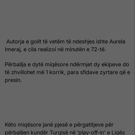
Autorja e golit të vetëm të ndeshjes ishte Aurela
Imeraj, e cila realizoi në minutën e 72-të.
Përballja e dytë miqësore ndërmjet dy ekipeve do
të zhvillohet më 1 korrik, para sfidave zyrtare që e
presin.
Këto miqësore janë pjesë e përgatitjeve për
përballjen kundër Turqisë në ‘play-off-in' e Ligës