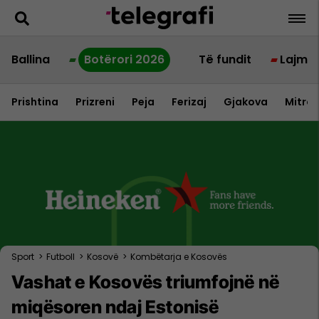
Ballina
Botërori 2026
Të fundit
Lajme
Prishtina
Prizreni
Peja
Ferizaj
Gjakova
Mitrov
Sport
>
Futboll
>
Kosovë
>
Kombëtarja e Kosovës
Vashat e Kosovës triumfojnë në
miqësoren ndaj Estonisë