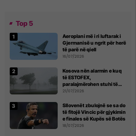
Top 5
Aeroplani më i ri luftarak i
Gjermanisë u ngrit për herë
të parë në qiell
16/07/2026
Kosova nën alarmin e kuq
të ESTOFEX,
paralajmërohen stuhi të
fuqishme me breshër dhe
21/07/2026
erëra të forta
Sllovenët zbulojnë se sa do
të fitojë Vincic për gjykimin
e finales së Kupës së Botës
18/07/2026