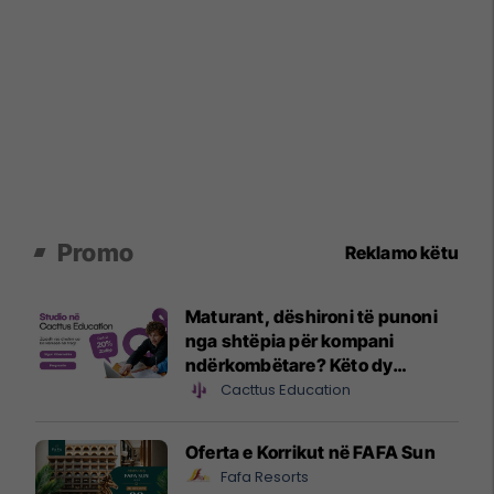
Promo
Reklamo këtu
Maturant, dëshironi të punoni
nga shtëpia për kompani
ndërkombëtare? Këto dy
drejtime studimi mund të jenë
Cacttus Education
hapi juaj i parë
Oferta e Korrikut në FAFA Sun
Fafa Resorts