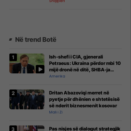
barrierat dhe bie poshtë
Shqipëri
Në trend Botë
Ish-shefi i CIA, gjenerali
Petraeus: Ukraina përdor mbi 10
mijë dronë në ditë, SHBA-ja
mbetet shumë prapa në
Amerika
prodhim
Dritan Abazoviqi merret në
pyetje për dhënien e shtetësisë
së nderit biznesmenit kosovar
Mali i Zi
Pas nisjes së dialogut strategjik