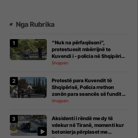
Nga Rubrika
“Nuk na përfaqësoni”,
protestuesit mbërrijnë te
Kuvendi i - policia në Shqipëri
‘blindon’ zonën
Shqipëri
Protestë para Kuvendit të
Shqipërisë, Policia rrethon
zonën para seancës së fundit
parlamentare
Shqipëri
Aksidenti i rëndë me dy të
vdekur në Tiranë, momenti kur
betonierja përplaset me