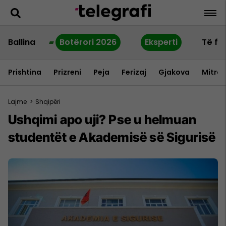
Ballina
Botërori 2026
Eksperti
Të fu
Prishtina
Prizreni
Peja
Ferizaj
Gjakova
Mitrov
Lajme
>
Shqipëri
Ushqimi apo uji? Pse u helmuan
studentët e Akademisë së Sigurisë