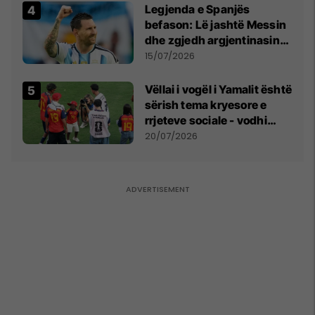
Legjenda e Spanjës
befason: Lë jashtë Messin
dhe zgjedh argjentinasin
më të mirë në botë
15/07/2026
Vëllai i vogël i Yamalit është
sërish tema kryesore e
rrjeteve sociale - vodhi
vëmendjen pas finales së
20/07/2026
Kupës së Botës