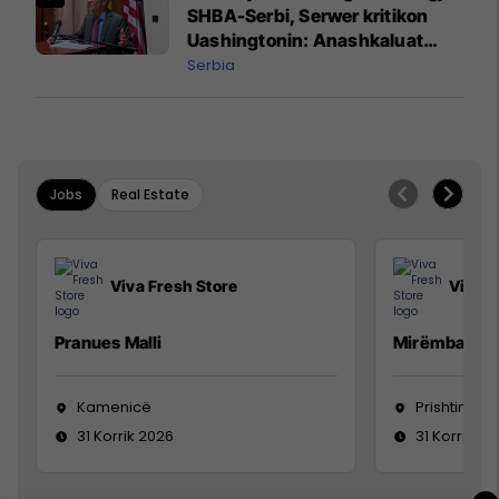
SHBA-Serbi, Serwer kritikon
Uashingtonin: Anashkaluat
Banjskën, sulmin ndaj KFOR-it
Serbia
dhe rrëmbimin e Policëve të
Kosovës
Jobs
Real Estate
Viva Fresh Store
Viva F
Pranues Malli
Mirëmbajtës
Kamenicë
Prishtinë
31 Korrik 2026
31 Korrik 20