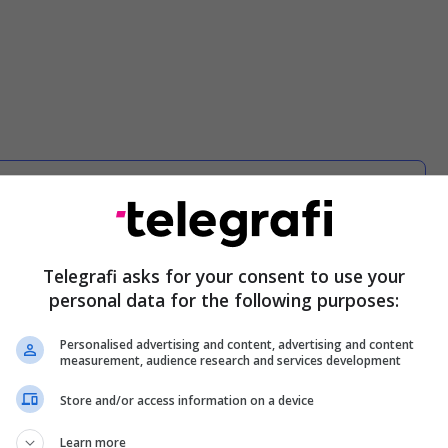
Suplementet e domosdoshme për
organizmin tuaj do t’ju ndihmojnë
edhe të humbni peshë
Telegrafi asks for your consent to use your
personal data for the following purposes:
 të hani më shumë mjedra, manaferra, luleshtrydhe
Personalised advertising and content, advertising and content
measurement, audience research and services development
reskëta. Ato përmbajnë sasi të larta të lëndëve
ioksidantë: 240 gramë manaferra kanë afërsisht
Store and/or access information on a device
, ndërsa 240 gramë mjedra kanë 9.8 gramë fibra.
Learn more