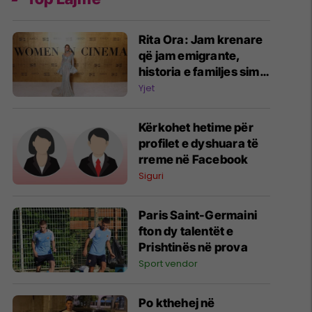
Rita Ora: Jam krenare
që jam emigrante,
historia e familjes sime
më ka bërë më të fortë
Yjet
Kërkohet hetime për
profilet e dyshuara të
rreme në Facebook
Siguri
Paris Saint-Germaini
fton dy talentët e
Prishtinës në prova
Sport vendor
Po kthehej në