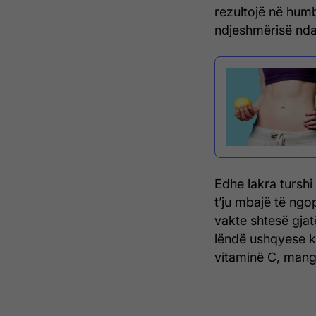
rezultojë në humb
ndjeshmërisë ndaj
Edhe lakra turshi
t’ju mbajë të ngo
vakte shtesë gjat
lëndë ushqyese kr
vitaminë C, mang