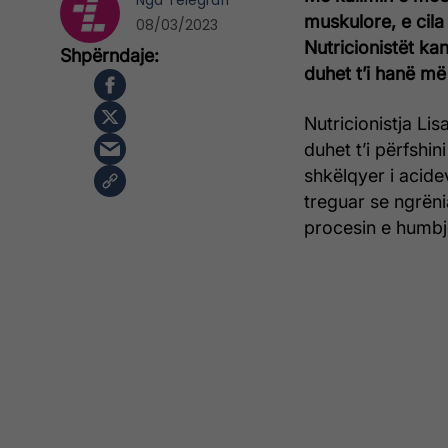
Nga
Telegrafi
muskulore, e cila
08/03/2023
Nutricionistët ka
duhet t’i hanë m
Nutricionistja Li
duhet t’i përfshini
shkëlqyer i acid
treguar se ngrëni
procesin e humbj