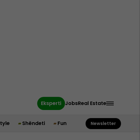
Eksperti
Jobs
Real Estate
style
Shëndeti
Fun
Newsletter