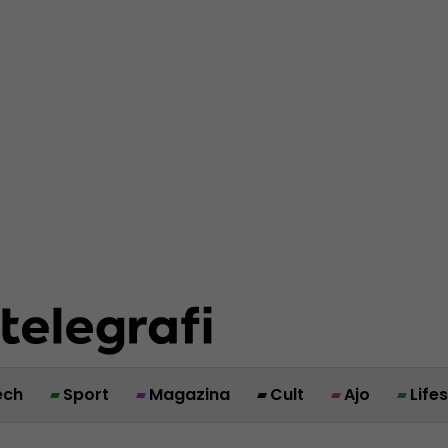
ech
Sport
Magazina
Cult
Ajo
Life