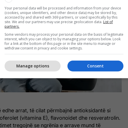
Your personal data will be processed and information from your device
(cookies, unique identifiers, and other device data) may be stored by,
accessed by and shared with 369 partners, or used specifically by this
site. We and our partners may use precise geolocation data.
List of
partners.
Some vendors may process your personal data on the basis of legitimate
interest, which you can object to by managing your options below. Look
for a link at the bottom of this page or in the site menu to manage or
withdraw consent in privacy and cookie settings.
Manage options
Consent
ë edhe arrat, të cilat përmbajnë antioksidantë si
oferolet (vitamina E), flavonoidet dhe resveratrolin.
timet tregojnë se ngrënia e arrave mund të