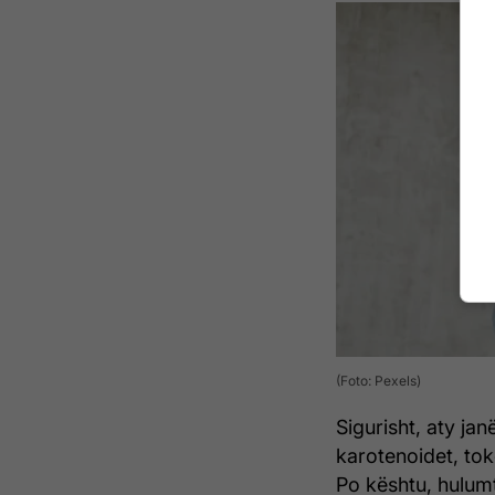
(Foto: Pexels)
Sigurisht, aty jan
karotenoidet, tok
Po kështu, hulum