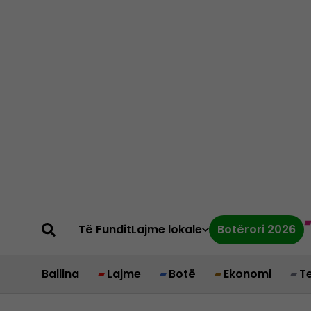
Të Fundit
Lajme lokale
Botërori 2026
Ballina
Lajme
Botë
Ekonomi
T