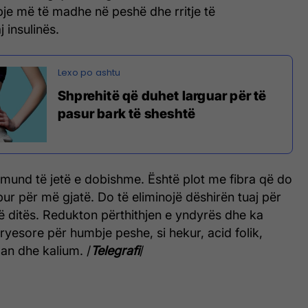
je më të madhe në peshë dhe rritje të
 insulinës.
Shprehitë që duhet larguar për të
pasur bark të sheshtë
 mund të jetë e dobishme. Është plot me fibra që do
pur për më gjatë. Do të eliminojë dëshirën tuaj për
ë ditës. Redukton përthithjen e yndyrës dhe ka
yesore për humbje peshe, si hekur, acid folik,
an dhe kalium. /
Telegrafi
/