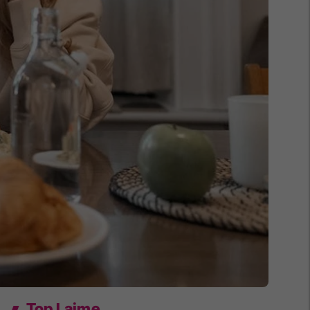
Top Lajme