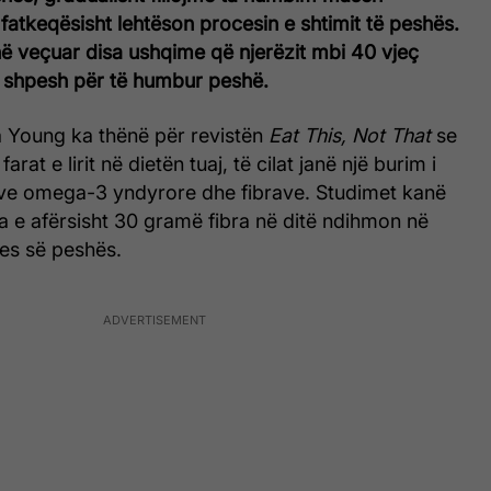
 fatkeqësisht lehtëson procesin e shtimit të peshës.
në veçuar disa ushqime që njerëzit mbi 40 vjeç
ë shpesh për të humbur peshë.
sa Young ka thënë për revistën
Eat This, Not That
se
 farat e lirit në dietën tuaj, të cilat janë një burim i
eve omega-3 yndyrore dhe fibrave. Studimet kanë
a e afërsisht 30 gramë fibra në ditë ndihmon në
es së peshës.