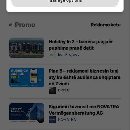
Manage options
Promo
Reklamo këtu
Holiday In 2 – banesa juaj për
pushime pranë detit
Edil Project
Plan B – reklamoni biznesin tuaj
aty ku është audienca shqiptare
në Zvicër
Plan B
Sigurimi i biznesit me NOVATRA
Vermögensberatung AG
NOVATRA