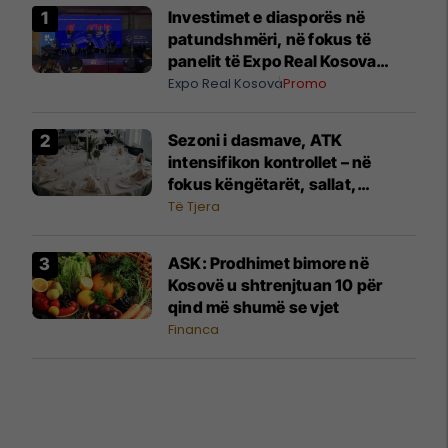
Investimet e diasporës në
patundshmëri, në fokus të
panelit të Expo Real Kosova
2026
Expo Real Kosova
Promo
Sezoni i dasmave, ATK
intensifikon kontrollet – në
fokus këngëtarët, sallat,
fotografët dhe shërbimet tjera
Të Tjera
​ASK: Prodhimet bimore në
Kosovë u shtrenjtuan 10 për
qind më shumë se vjet
Financa