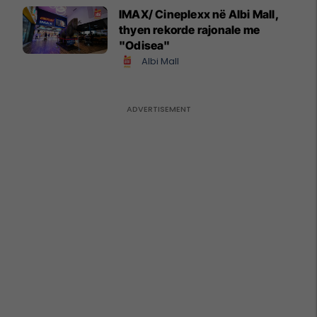
IMAX/ Cineplexx në Albi Mall,
thyen rekorde rajonale me
"Odisea"
Albi Mall