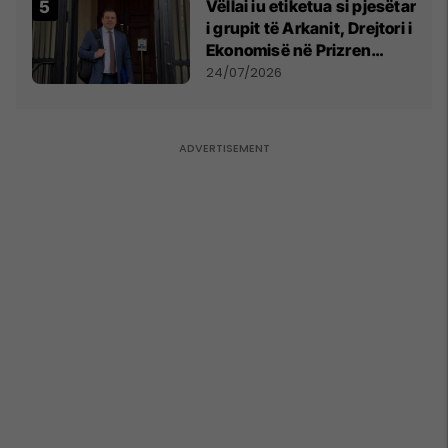
Vëllai iu etiketua si pjesëtar
i grupit të Arkanit, Drejtori i
Ekonomisë në Prizren
mohon pretendimet
24/07/2026