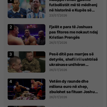
futbollistët më të mëdhenj
në historinë e Kupës së
Botës, Messi mbetet i dyti
23/07/2026
Fjalët e para të Joshuas
pas fitores me nokaut ndaj
Kristian Prengës
26/07/2026
Pesë ditë pas marrjes së
detyrës, shefi i ri i ushtrisë
ukrainase urdhëron
kontroll të madh
26/07/2026
Vetëm dy raunde dhe
miliona euro në xhep,
zbulohet sa fituan Joshua
e Prenga
26/07/2026