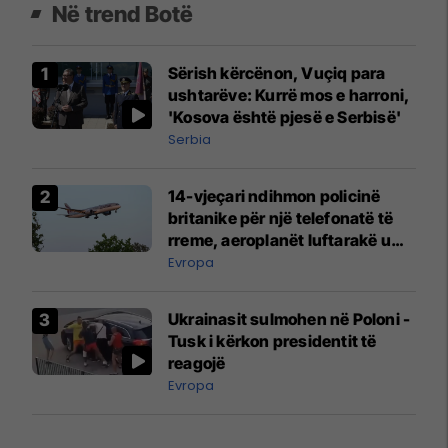
Në trend Botë
Sërish kërcënon, Vuçiq para
ushtarëve: Kurrë mos e harroni,
'Kosova është pjesë e Serbisë'
Serbia
14-vjeçari ndihmon policinë
britanike për një telefonatë të
rreme, aeroplanët luftarakë u
ngritën në ajër për të
Evropa
interceptuar fluturaken e Qatar
Airways që po shkonte drejt
Ukrainasit sulmohen në Poloni -
Mançesterit
Tusk i kërkon presidentit të
reagojë
Evropa