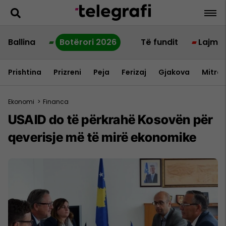
Ballina
Botërori 2026
Të fundit
Lajme
Prishtina
Prizreni
Peja
Ferizaj
Gjakova
Mitrov
Ekonomi
>
Financa
USAID do të përkrahë Kosovën për
qeverisje më të mirë ekonomike