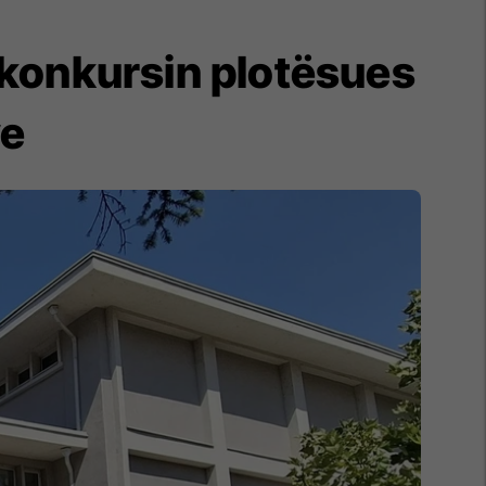
l konkursin plotësues
ve