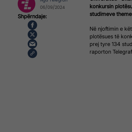
Nga
Telegrafi
konkursin plotësu
06/09/2024
studimeve themel
Në njoftimin e këti
plotësues të konk
prej tyre 134 st
raporton Telegraf