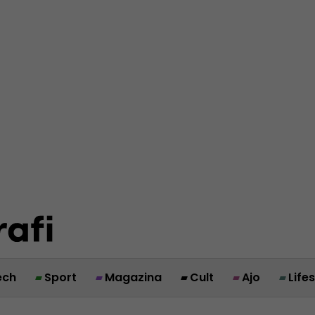
ech
Sport
Magazina
Cult
Ajo
Life