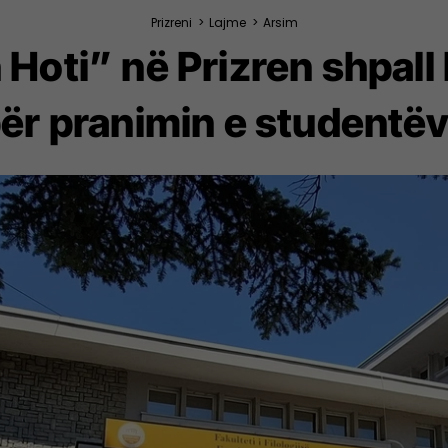
Prizreni
>
Lajme
>
Arsim
 Hoti” në Prizren shpal
ër pranimin e studentë