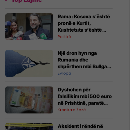
​Rama: Kosova s’është
pronë e Kurtit,
Kushtetuta s’është
mjet për manipulime
Politikë
politike
Një dron hyn nga
Rumania dhe
shpërthen mbi Bullgari,
'alarm' në krahun
Evropa
lindor të NATO-s
Dyshohen për
falsifikim mbi 500 euro
në Prishtinë, paratë
sekuestrohen për
Kronika e Zezë
ekzaminim
Aksident i rëndë në