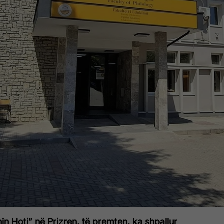
hin Hoti” në Prizren, të premten, ka shpallur