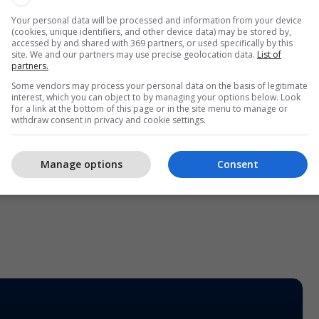
ar informatat edhe lidhur me mënyrën e
Your personal data will be processed and information from your device
andidatëve, si dhe afatet e konkursit, raporton
(cookies, unique identifiers, and other device data) may be stored by,
accessed by and shared with 369 partners, or used specifically by this
site. We and our partners may use precise geolocation data.
List of
partners.
ëzimi i dokumentacionit, bëhet prej 9.9.2024 deri
Some vendors may process your personal data on the basis of legitimate
a ora 09:00-15:00 (ditë pune përfshirë edhe të
interest, which you can object to by managing your options below. Look
for a link at the bottom of this page or in the site menu to manage or
 ditën e fundit dokumentet pranohen deri në ora
withdraw consent in privacy and cookie settings.
ranues do të mbahet më 24.9.2024”, thuhet në
/
Manage options
Consent