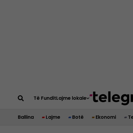
Të Fundit
Lajme lokale
Ballina
Lajme
Botë
Ekonomi
T