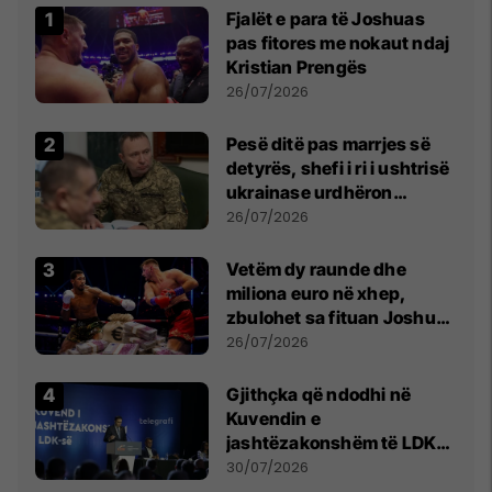
Fjalët e para të Joshuas
pas fitores me nokaut ndaj
Kristian Prengës
26/07/2026
Pesë ditë pas marrjes së
detyrës, shefi i ri i ushtrisë
ukrainase urdhëron
kontroll të madh
26/07/2026
Vetëm dy raunde dhe
miliona euro në xhep,
zbulohet sa fituan Joshua
e Prenga
26/07/2026
Gjithçka që ndodhi në
Kuvendin e
jashtëzakonshëm të LDK-
së
30/07/2026