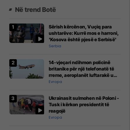
Në trend Botë
Sërish kërcënon, Vuçiq para
ushtarëve: Kurrë mos e harroni,
'Kosova është pjesë e Serbisë'
Serbia
14-vjeçari ndihmon policinë
britanike për një telefonatë të
rreme, aeroplanët luftarakë u
ngritën në ajër për të
Evropa
interceptuar fluturaken e Qatar
Airways që po shkonte drejt
Ukrainasit sulmohen në Poloni -
Mançesterit
Tusk i kërkon presidentit të
reagojë
Evropa