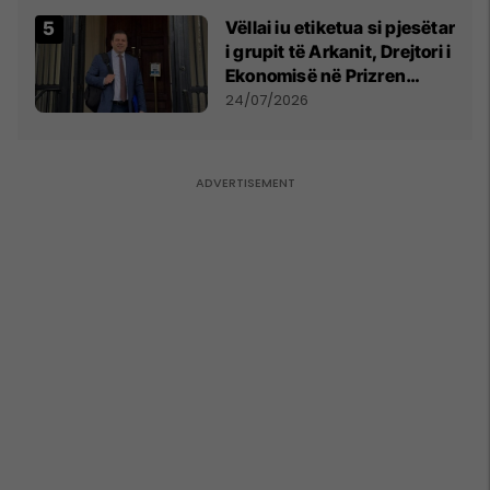
Vëllai iu etiketua si pjesëtar
i grupit të Arkanit, Drejtori i
Ekonomisë në Prizren
mohon pretendimet
24/07/2026