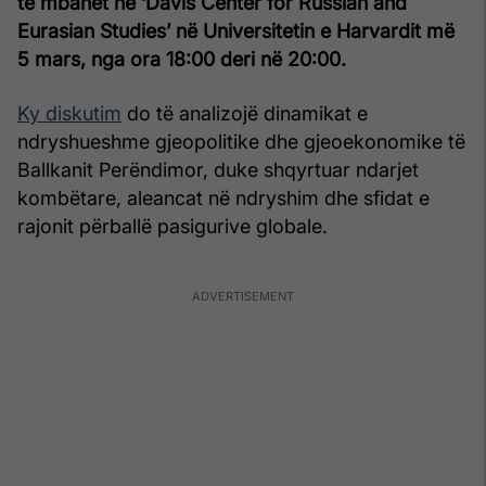
të mbahet në ‘Davis Center for Russian and
Eurasian Studies’ në Universitetin e Harvardit më
5 mars, nga ora 18:00 deri në 20:00.
Ky diskutim
do të analizojë dinamikat e
ndryshueshme gjeopolitike dhe gjeoekonomike të
Ballkanit Perëndimor, duke shqyrtuar ndarjet
kombëtare, aleancat në ndryshim dhe sfidat e
rajonit përballë pasigurive globale.