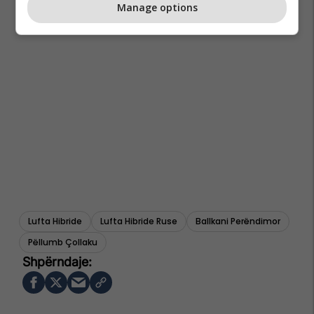
Manage options
Lufta Hibride
Lufta Hibride Ruse
Ballkani Perëndimor
Pëllumb Çollaku