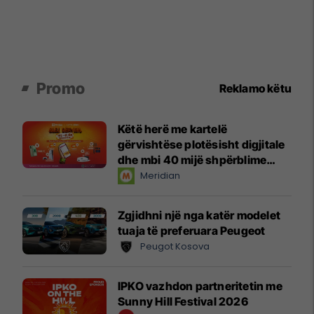
Promo
Reklamo këtu
Këtë herë me kartelë
gërvishtëse plotësisht digjitale
dhe mbi 40 mijë shpërblime
instant!
Meridian
Zgjidhni një nga katër modelet
tuaja të preferuara Peugeot
Peugot Kosova
IPKO vazhdon partneritetin me
Sunny Hill Festival 2026