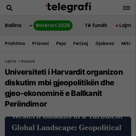
Ballina
Botërori 2026
Të fundit
Lajme
Prishtina
Prizreni
Peja
Ferizaj
Gjakova
Mitrov
Lajme
>
Kosovë
Universiteti i Harvardit organizon
diskutim mbi gjeopolitikën dhe
gjeo-ekonominë e Ballkanit
Perëndimor