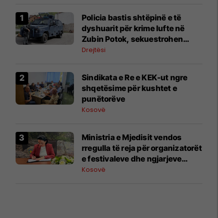
Policia bastis shtëpinë e të
dyshuarit për krime lufte në
Zubin Potok, sekuestrohen
prova
Drejtësi
Sindikata e Re e KEK-ut ngre
shqetësime për kushtet e
punëtorëve
Kosovë
Ministria e Mjedisit vendos
rregulla të reja për organizatorët
e festivaleve dhe ngjarjeve
publike
Kosovë