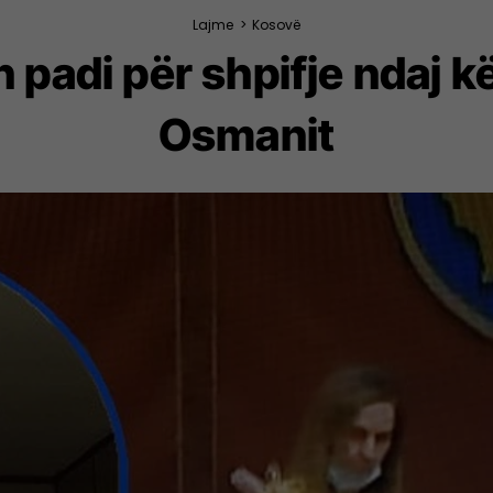
Lajme
>
Kosovë
padi për shpifje ndaj kë
Osmanit