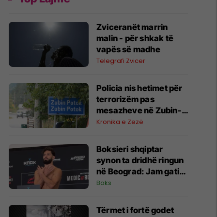
Zviceranët marrin
malin - për shkak të
vapës së madhe
Telegrafi Zvicer
Policia nis hetimet për
terrorizëm pas
mesazheve në Zubin-
Potok
Kronika e Zezë
Boksieri shqiptar
synon ta dridhë ringun
në Beograd: Jam gati,
Zoti e bekoftë
Boks
Shqipërinë
Tërmet i fortë godet