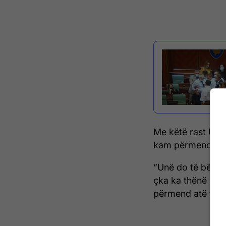
Me këtë rast Uka
kam përmend atë 
“Unë do të bëjë pa
çka ka thënë ka g
përmend atë fjali