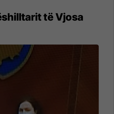
shilltarit të Vjosa