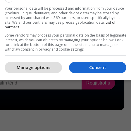
Your personal data will be processed and information from your device
(cookies, unique identifiers, and other device data) may be stored by,
accessed by and shared with 369 partners, or used specifically by this
site. We and our partners may use precise geolocation data.
List of
partners.
Some vendors may process your personal data on the basis of legitimate
interest, which you can object to by managing your options below. Look
for a link at the bottom of this page or in the site menu to manage or
withdraw consent in privacy and cookie settings.
Manage options
Consent