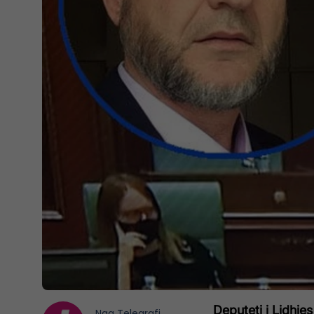
Deputeti i Lidhje
Nga
Telegrafi