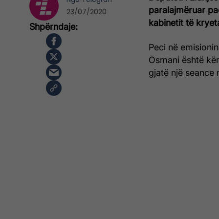
paralajmëruar padi
23/07/2020
kabinetit të krye
Peci në emisioni
Osmani është kër
gjatë një seance