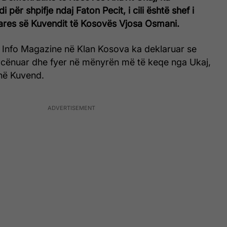
 për shpifje ndaj Faton Pecit, i cili është shef i
tares së Kuvendit të Kosovës Vjosa Osmani.
n Info Magazine në Klan Kosova ka deklaruar se
cënuar dhe fyer në mënyrën më të keqe nga Ukaj,
 në Kuvend.