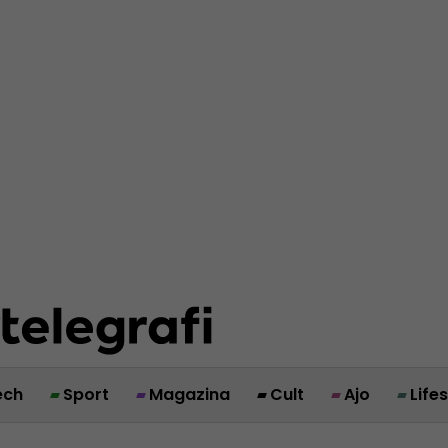
ech
Sport
Magazina
Cult
Ajo
Life