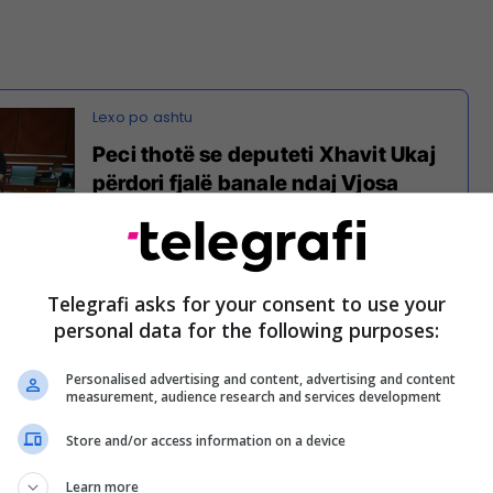
Peci thotë se deputeti Xhavit Ukaj
përdori fjalë banale ndaj Vjosa
Osmanit: "Ule gishtin se…"
j tha për Klan Kosova se në asnjë mënyrë nuk e
Telegrafi asks for your consent to use your
fjalë.
personal data for the following purposes:
di për shpifje ndaj këshilltarit Peci pasi që ai atë
Personalised advertising and content, advertising and content
ënjyer. I keni incizimet. Në asnjë mënyrë se kam
measurement, audience research and services development
 që po e thotë Peci”.
Store and/or access information on a device
Learn more