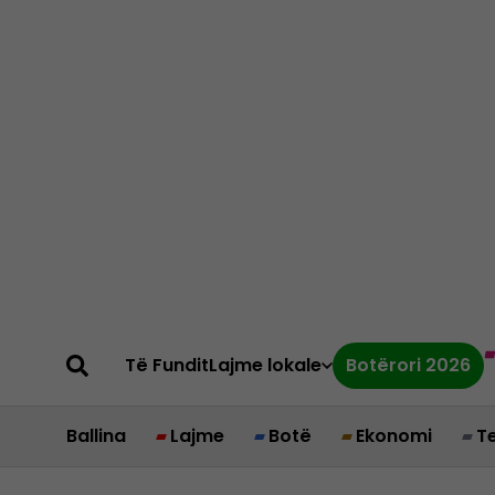
Të Fundit
Lajme lokale
Botërori 2026
Ballina
Lajme
Botë
Ekonomi
T