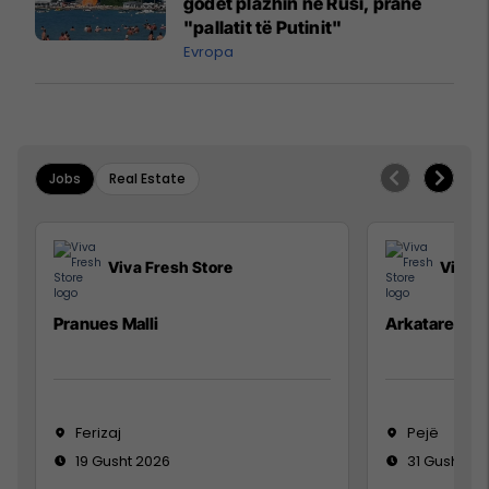
godet plazhin në Rusi, pranë
"pallatit të Putinit"
Evropa
Jobs
Real Estate
Viva Fresh Store
Viva F
Pranues Malli
Arkatare
Ferizaj
Pejë
19 Gusht 2026
31 Gusht 20