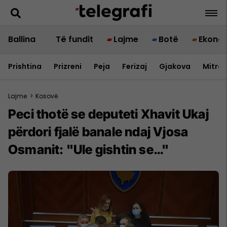
Ballina
Të fundit
Lajme
Botë
Ekono
Prishtina
Prizreni
Peja
Ferizaj
Gjakova
Mitrov
Lajme
>
Kosovë
Peci thotë se deputeti Xhavit Ukaj
përdori fjalë banale ndaj Vjosa
Osmanit: "Ule gishtin se…"