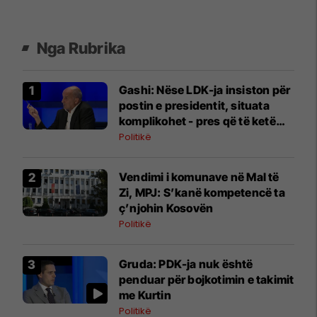
Nga Rubrika
Gashi: Nëse LDK-ja insiston për
postin e presidentit, situata
komplikohet - pres që të ketë
lëshim
Politikë
Vendimi i komunave në Mal të
Zi, MPJ: S’kanë kompetencë ta
ç’njohin Kosovën
Politikë
Gruda: PDK-ja nuk është
penduar për bojkotimin e takimit
me Kurtin
Politikë