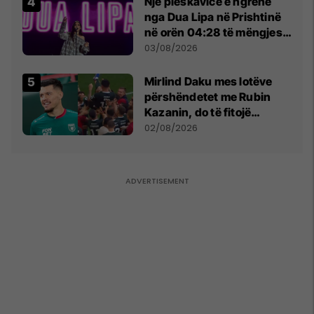
Një pleskavicë e ngrënë
nga Dua Lipa në Prishtinë
në orën 04:28 të mëngjesit
- dhe bota digjitale serbe
03/08/2026
shpall gjendjen e luftës
Mirlind Daku mes lotëve
përshëndetet me Rubin
Kazanin, do të fitojë
miliona te Spartak Moska
02/08/2026