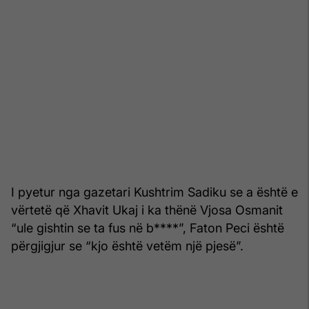
I pyetur nga gazetari Kushtrim Sadiku se a është e
vërtetë që Xhavit Ukaj i ka thënë Vjosa Osmanit
“ule gishtin se ta fus në b****”, Faton Peci është
përgjigjur se “kjo është vetëm një pjesë”.