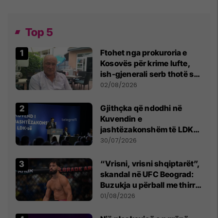
Top 5
Ftohet nga prokuroria e
Kosovës për krime lufte,
ish-gjenerali serb thotë se
dikush e tradhtoi në
02/08/2026
Beograd
Gjithçka që ndodhi në
Kuvendin e
jashtëzakonshëm të LDK-
së
30/07/2026
“Vrisni, vrisni shqiptarët”,
skandal në UFC Beograd:
Buzukja u përball me thirrje
anti-shqiptare nga
01/08/2026
tribunat