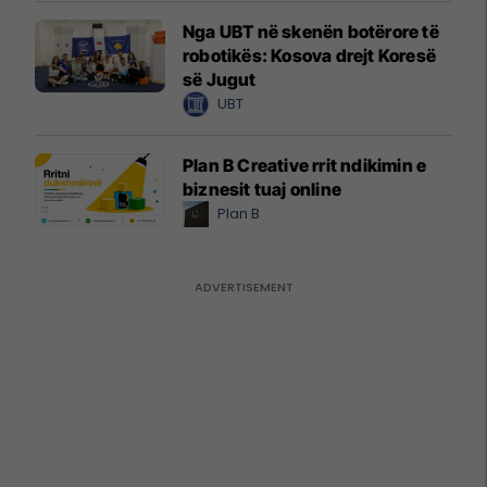
Nga UBT në skenën botërore të
robotikës: Kosova drejt Koresë
së Jugut
UBT
Plan B Creative rrit ndikimin e
biznesit tuaj online
Plan B