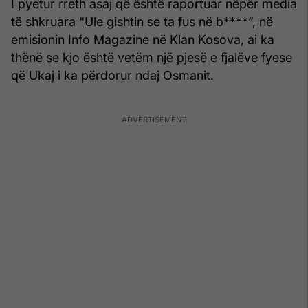
I pyetur rreth asaj që është raportuar nëpër media
të shkruara “Ule gishtin se ta fus në b****”, në
emisionin Info Magazine në Klan Kosova, ai ka
thënë se kjo është vetëm një pjesë e fjalëve fyese
që Ukaj i ka përdorur ndaj Osmanit.