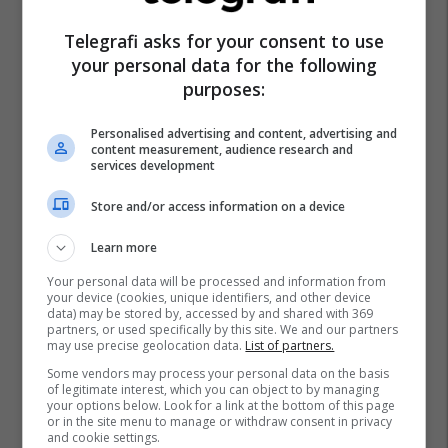
Telegrafi asks for your consent to use
your personal data for the following
purposes:
Personalised advertising and content, advertising and
content measurement, audience research and
services development
Store and/or access information on a device
Learn more
Your personal data will be processed and information from
your device (cookies, unique identifiers, and other device
data) may be stored by, accessed by and shared with 369
partners, or used specifically by this site. We and our partners
may use precise geolocation data.
List of partners.
Xhavit Ukaj
Vjosa Osmani
Some vendors may process your personal data on the basis
of legitimate interest, which you can object to by managing
your options below. Look for a link at the bottom of this page
or in the site menu to manage or withdraw consent in privacy
and cookie settings.