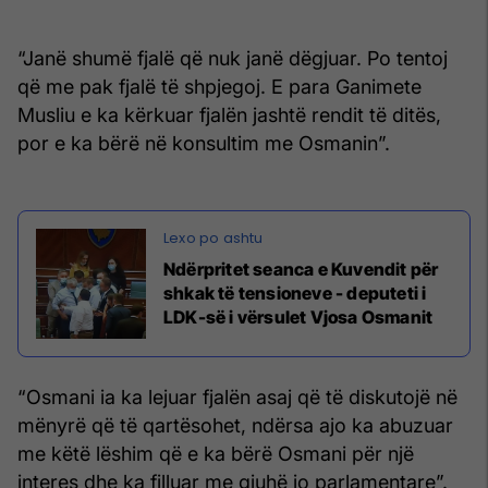
“Janë shumë fjalë që nuk janë dëgjuar. Po tentoj
që me pak fjalë të shpjegoj. E para Ganimete
Musliu e ka kërkuar fjalën jashtë rendit të ditës,
por e ka bërë në konsultim me Osmanin”.
Ndërpritet seanca e Kuvendit për
shkak të tensioneve - deputeti i
LDK-së i vërsulet Vjosa Osmanit
“Osmani ia ka lejuar fjalën asaj që të diskutojë në
mënyrë që të qartësohet, ndërsa ajo ka abuzuar
me këtë lëshim që e ka bërë Osmani për një
interes dhe ka filluar me gjuhë jo parlamentare”.