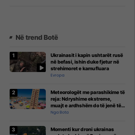
Në trend Botë
Ukrainasit i kapin ushtarët rusë
në befasi, ishin duke fjetur në
strehimoret e kamufluara
Evropa
Meteorologët me parashikime të
reja: Ndryshime ekstreme,
muajt e ardhshëm do të jenë të
pazakontë
Nga Bota
Momenti kur droni ukrainas