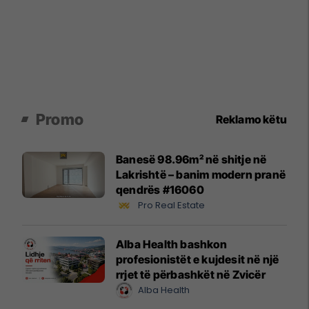
Promo
Reklamo këtu
Banesë 98.96m² në shitje në
Lakrishtë – banim modern pranë
qendrës #16060
Pro Real Estate
Alba Health bashkon
profesionistët e kujdesit në një
rrjet të përbashkët në Zvicër
Alba Health