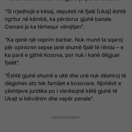
“Si rrjedhojë e kësaj, deputeti në fjalë [Ukaj] është
ngritur në këmbë, ka përdorur gjuhë banale.
Osmani ja ka tërhequr vërejtjen”.
“Ka qenë një veprim barbar. Nuk mund ta sqaroj
për opinionin sepse janë shumë fjalë të rënda – e
ka parë e gjithë Kosova, por nuk i kanë dëgjuar
fjalët”.
“Është gjuhë shumë e ultë dhe unë nuk dëshiroj të
dëgjohen ato tek familjet e kosovare. Njohësit e
çështjeve juridike po i vlerësojnë këtë gjuhë të
Ukajt si kërcënim dhe vepër penale”.