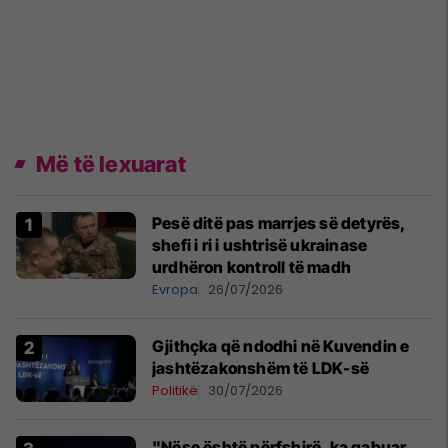
Më të lexuarat
Pesë ditë pas marrjes së detyrës,
shefi i ri i ushtrisë ukrainase
urdhëron kontroll të madh
Evropa
26/07/2026
Gjithçka që ndodhi në Kuvendin e
jashtëzakonshëm të LDK-së
Politikë
30/07/2026
"Nëse është përfshirë, ka gabuar