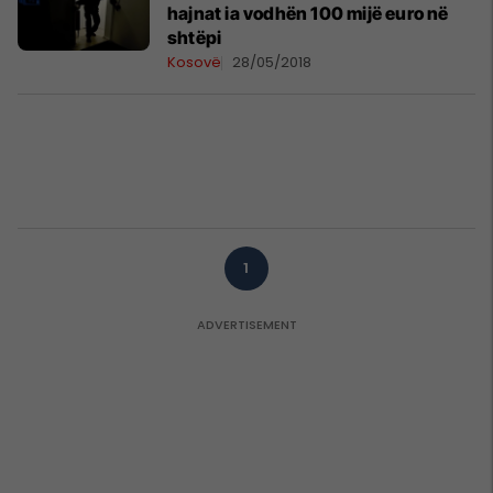
hajnat ia vodhën 100 mijë euro në
shtëpi
Kosovë
28/05/2018
1