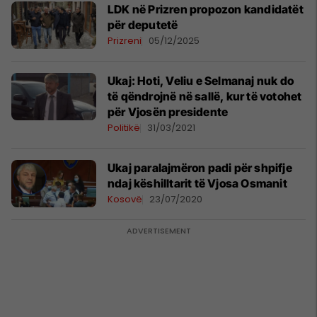
LDK në Prizren propozon kandidatët
për deputetë
Prizreni
05/12/2025
Ukaj: Hoti, Veliu e Selmanaj nuk do
të qëndrojnë në sallë, kur të votohet
për Vjosën presidente
Politikë
31/03/2021
Ukaj paralajmëron padi për shpifje
ndaj këshilltarit të Vjosa Osmanit
Kosovë
23/07/2020