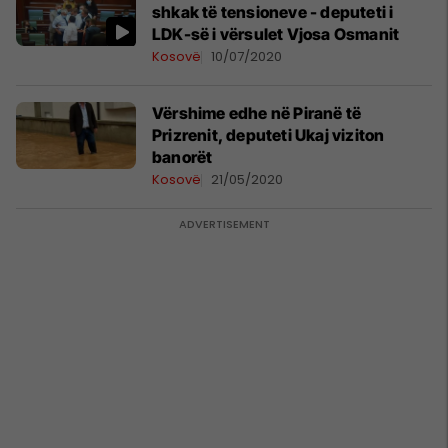
shkak të tensioneve - deputeti i
LDK-së i vërsulet Vjosa Osmanit
Kosovë
10/07/2020
Vërshime edhe në Piranë të
Prizrenit, deputeti Ukaj viziton
banorët
Kosovë
21/05/2020