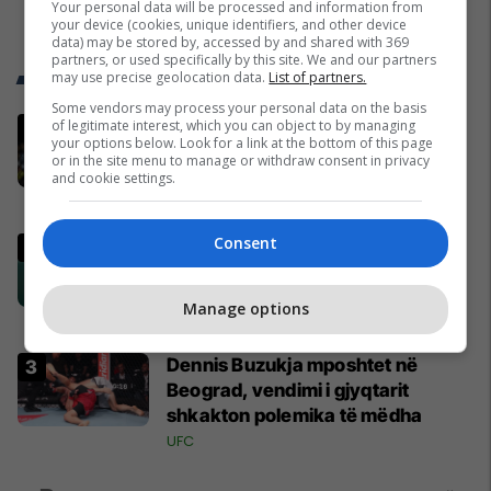
Your personal data will be processed and information from
your device (cookies, unique identifiers, and other device
data) may be stored by, accessed by and shared with 369
partners, or used specifically by this site. We and our partners
Trend Telegrafi
may use precise geolocation data.
List of partners.
Some vendors may process your personal data on the basis
“Vrisni, vrisni shqiptarët”,
of legitimate interest, which you can object to by managing
your options below. Look for a link at the bottom of this page
skandal në UFC Beograd: Buzukja
or in the site menu to manage or withdraw consent in privacy
u përball me thirrje anti-shqiptare
and cookie settings.
nga tribunat
UFC
Consent
Mirlind Daku mes lotëve
përshëndetet me Rubin Kazanin,
do të fitojë miliona te Spartak
Manage options
Moska
Ligat tjera
Dennis Buzukja mposhtet në
Beograd, vendimi i gjyqtarit
shkakton polemika të mëdha
UFC