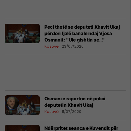
Peci thotë se deputeti Xhavit Ukaj
përdori fjalë banale ndaj Vjosa
Osmanit: "Ule gishtin se…"
Kosovë
23/07/2020
​Osmani e raporton në polici
deputetin Xhavit Ukaj
Kosovë
11/07/2020
Ndërpritet seanca e Kuvendit për