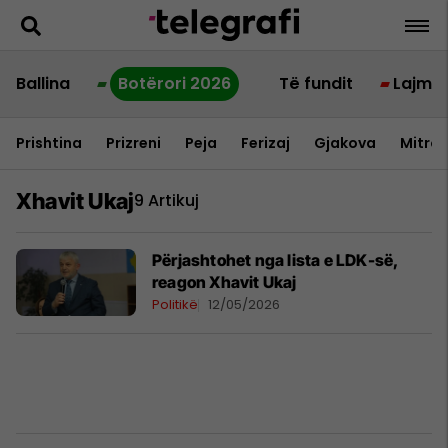
Ballina
Botërori 2026
Të fundit
Lajme
Prishtina
Prizreni
Peja
Ferizaj
Gjakova
Mitrov
Xhavit Ukaj
9 Artikuj
Përjashtohet nga lista e LDK-së,
reagon Xhavit Ukaj
Politikë
12/05/2026