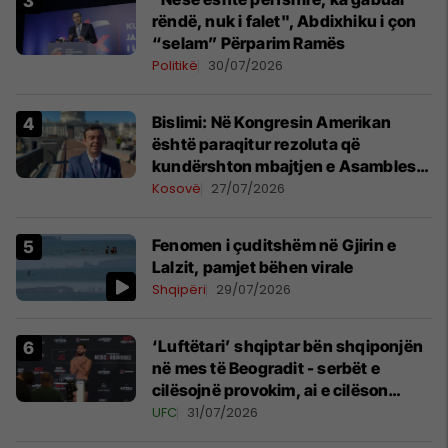
rëndë, nuk i falet", Abdixhiku i çon
“selam” Përparim Ramës
Politikë
30/07/2026
Bislimi: Në Kongresin Amerikan
është paraqitur rezoluta që
kundërshton mbajtjen e Asamblesë
Parlamentare të OSBE-së në
Kosovë
27/07/2026
Beograd
Fenomen i çuditshëm në Gjirin e
Lalzit, pamjet bëhen virale
Shqipëri
29/07/2026
‘Luftëtari’ shqiptar bën shqiponjën
në mes të Beogradit - serbët e
cilësojnë provokim, ai e cilëson
simbol të identitetit
UFC
31/07/2026