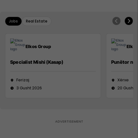
Jobs
Real Estate
Elkos Group
Elko
Specialist Mishi (Kasap)
Punëtor në
Ferizaj
Xërxe
3 Gusht 2026
20 Gusht 