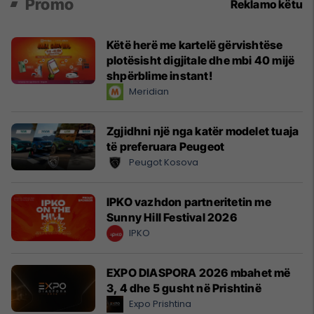
Promo
Reklamo këtu
Këtë herë me kartelë gërvishtëse
plotësisht digjitale dhe mbi 40 mijë
shpërblime instant!
Meridian
Zgjidhni një nga katër modelet tuaja
të preferuara Peugeot
Peugot Kosova
IPKO vazhdon partneritetin me
Sunny Hill Festival 2026
IPKO
EXPO DIASPORA 2026 mbahet më
3, 4 dhe 5 gusht në Prishtinë
Expo Prishtina