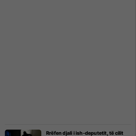
Rrëfen djali i ish-deputetit, të cilit