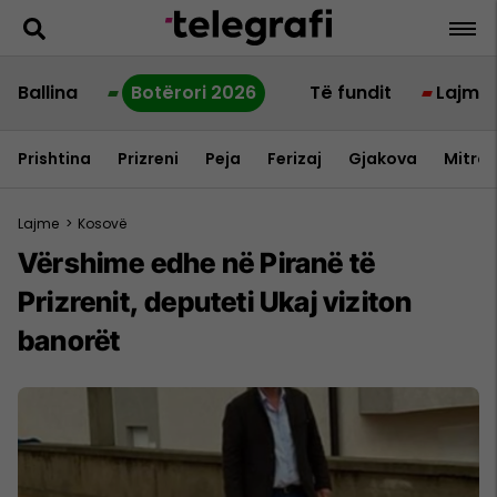
Ballina
Botërori 2026
Të fundit
Lajme
Prishtina
Prizreni
Peja
Ferizaj
Gjakova
Mitrov
Lajme
>
Kosovë
Vërshime edhe në Piranë të
Prizrenit, deputeti Ukaj viziton
banorët