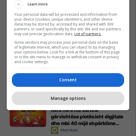
Learn more
Your personal data will be processed and information from
your device (cookies, unique identifiers, and other device
data) may be stored by, accessed by and shared with 369
partners, or used specifically by this site. We and our partners
may use precise geolocation data.
List of partners.
Some vendors may process your personal data on the basis
of legitimate interest, which you can object to by managing
your options below. Look for a link at the bottom of this page
or in the site menu to manage or withdraw consent in privacy
and cookie settings.
Consent
Promo
Reklamo këtu
Manage options
Këtë herë me kartelë
gërvishtëse plotësisht digjitale
dhe mbi 40 mijë shpërblime
instant!
Meridian