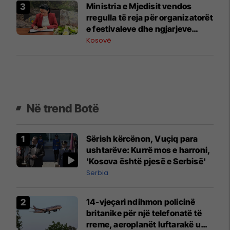
Ministria e Mjedisit vendos
rregulla të reja për organizatorët
e festivaleve dhe ngjarjeve
publike
Kosovë
Në trend Botë
Sërish kërcënon, Vuçiq para
ushtarëve: Kurrë mos e harroni,
'Kosova është pjesë e Serbisë'
Serbia
14-vjeçari ndihmon policinë
britanike për një telefonatë të
rreme, aeroplanët luftarakë u