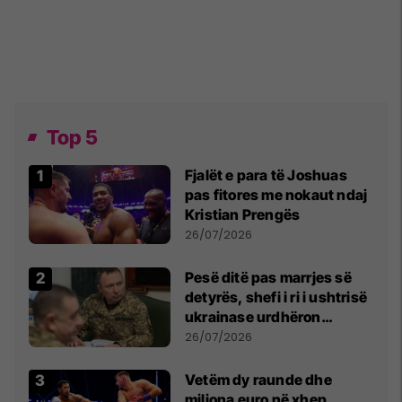
Top 5
Fjalët e para të Joshuas
pas fitores me nokaut ndaj
Kristian Prengës
26/07/2026
Pesë ditë pas marrjes së
detyrës, shefi i ri i ushtrisë
ukrainase urdhëron
kontroll të madh
26/07/2026
Vetëm dy raunde dhe
miliona euro në xhep,