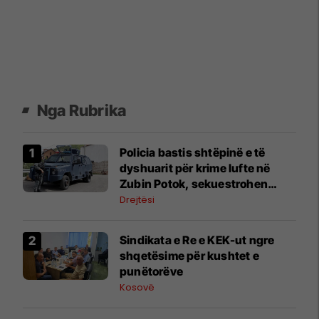
Nga Rubrika
Policia bastis shtëpinë e të
dyshuarit për krime lufte në
Zubin Potok, sekuestrohen
prova
Drejtësi
Sindikata e Re e KEK-ut ngre
shqetësime për kushtet e
punëtorëve
Kosovë