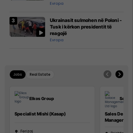
ngritën në ajër për të
Evropa
interceptuar fluturaken e Qatar
Airways që po shkonte drejt
Ukrainasit sulmohen në Poloni -
Mançesterit
Tusk i kërkon presidentit të
reagojë
Evropa
Jobs
Real Estate
Elkos Group
Solac
Specialist Mishi (Kasap)
Sales Devel
Manager
Ferizaj