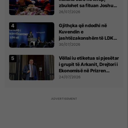
zbulohet sa fituan Joshua
e Prenga
26/07/2026
Gjithçka që ndodhi në
Kuvendin e
jashtëzakonshëm të LDK-
së
30/07/2026
Vëllai iu etiketua si pjesëtar
i grupit të Arkanit, Drejtori i
Ekonomisë në Prizren
mohon pretendimet
24/07/2026