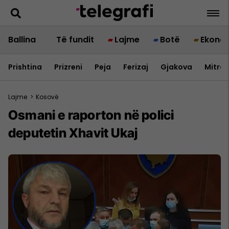
Ballina
Të fundit
Lajme
Botë
Ekono
Prishtina
Prizreni
Peja
Ferizaj
Gjakova
Mitrov
Lajme
>
Kosovë
​Osmani e raporton në polici
deputetin Xhavit Ukaj