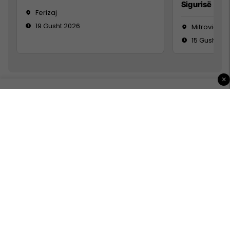
Sigurisë së 
Ferizaj
19 Gusht 2026
Mitrovicë
15 Gusht 20
×