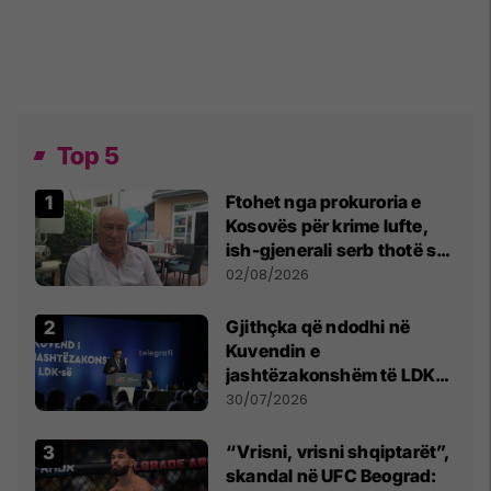
Top 5
Ftohet nga prokuroria e
Kosovës për krime lufte,
ish-gjenerali serb thotë se
dikush e tradhtoi në
02/08/2026
Beograd
Gjithçka që ndodhi në
Kuvendin e
jashtëzakonshëm të LDK-
së
30/07/2026
“Vrisni, vrisni shqiptarët”,
skandal në UFC Beograd: