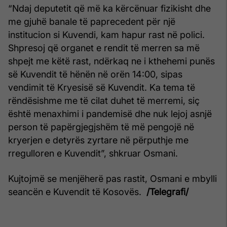
“Ndaj deputetit që më ka kërcënuar fizikisht dhe
me gjuhë banale të paprecedent për një
institucion si Kuvendi, kam hapur rast në polici.
Shpresoj që organet e rendit të merren sa më
shpejt me këtë rast, ndërkaq ne i kthehemi punës
së Kuvendit të hënën në orën 14:00, sipas
vendimit të Kryesisë së Kuvendit. Ka tema të
rëndësishme me të cilat duhet të merremi, siç
është menaxhimi i pandemisë dhe nuk lejoj asnjë
person të papërgjegjshëm të më pengojë në
kryerjen e detyrës zyrtare në përputhje me
rregulloren e Kuvendit”, shkruar Osmani.
Kujtojmë se menjëherë pas rastit, Osmani e mbylli
seancën e Kuvendit të Kosovës.
/Telegrafi/