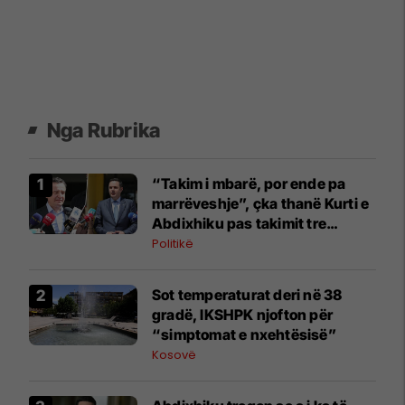
Nga Rubrika
“Takim i mbarë, por ende pa
marrëveshje”, çka thanë Kurti e
Abdixhiku pas takimit tre
orësh?
Politikë
Sot temperaturat deri në 38
gradë, IKSHPK njofton për
“simptomat e nxehtësisë”
Kosovë