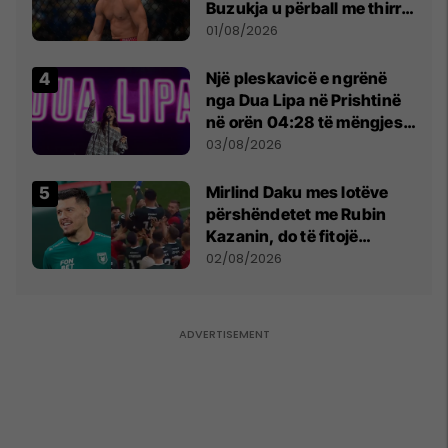
Buzukja u përball me thirrje
anti-shqiptare nga
01/08/2026
tribunat
Një pleskavicë e ngrënë
nga Dua Lipa në Prishtinë
në orën 04:28 të mëngjesit
- dhe bota digjitale serbe
03/08/2026
shpall gjendjen e luftës
Mirlind Daku mes lotëve
përshëndetet me Rubin
Kazanin, do të fitojë
miliona te Spartak Moska
02/08/2026