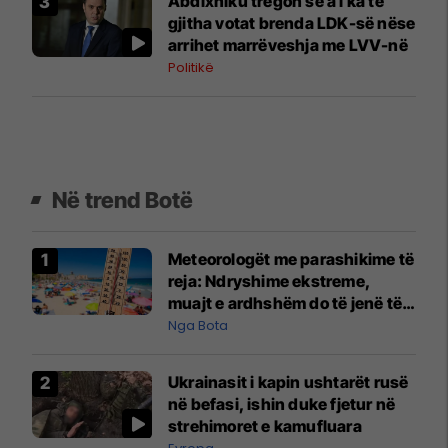
Abdixhiku tregon se a i ka të
gjitha votat brenda LDK-së nëse
arrihet marrëveshja me LVV-në
Politikë
Në trend Botë
Meteorologët me parashikime të
reja: Ndryshime ekstreme,
muajt e ardhshëm do të jenë të
pazakontë
Nga Bota
Ukrainasit i kapin ushtarët rusë
në befasi, ishin duke fjetur në
strehimoret e kamufluara