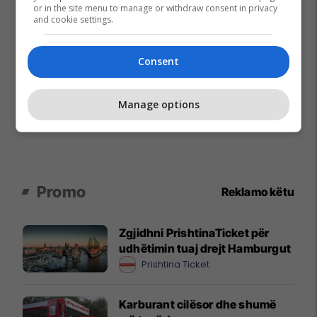
or in the site menu to manage or withdraw consent in privacy
and cookie settings.
Consent
Manage options
Promo
Reklamo këtu
Zgjidhni PrishtinaTicket për
udhëtimin tuaj drejt Hamburgut
Prishtina Ticket
Karburant cilësor dhe shumë