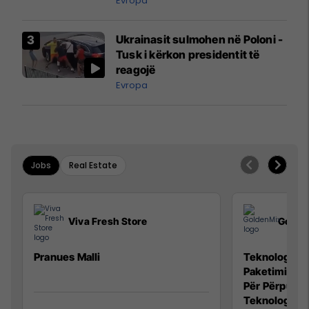
Evropa
Ukrainasit sulmohen në Poloni -
Tusk i kërkon presidentit të
reagojë
Evropa
Jobs
Real Estate
Viva Fresh Store
Golde
Pranues Malli
Teknolog/e p
Paketimin e 
Për Përpunim
Teknolog/e 