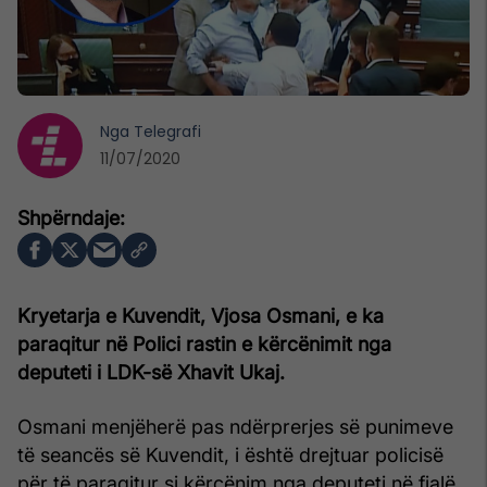
Nga
Telegrafi
11/07/2020
Kryetarja e Kuvendit, Vjosa Osmani, e ka
paraqitur në Polici rastin e kërcënimit nga
deputeti i LDK-së Xhavit Ukaj.
Osmani menjëherë pas ndërprerjes së punimeve
të seancës së Kuvendit, i është drejtuar policisë
për të paraqitur si kërcënim nga deputeti në fjalë