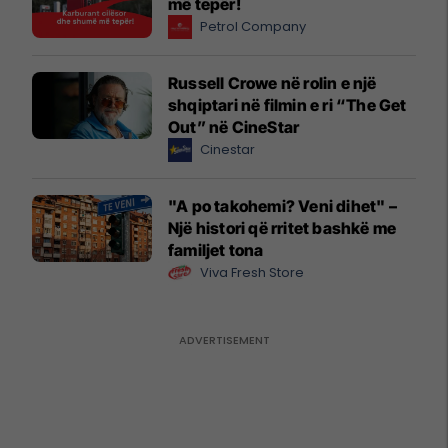
më tepër!
Petrol Company
Russell Crowe në rolin e një
shqiptari në filmin e ri “The Get
Out” në CineStar
Cinestar
"A po takohemi? Veni dihet" –
Një histori që rritet bashkë me
familjet tona
Viva Fresh Store