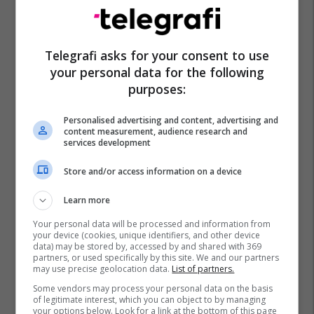
Vjosa Osmani
Xhavit Ukaj
Kuvendi I Kosovës
Telegrafi asks for your consent to use
your personal data for the following
purposes:
Personalised advertising and content, advertising and
content measurement, audience research and
services development
Store and/or access information on a device
Learn more
Your personal data will be processed and information from
your device (cookies, unique identifiers, and other device
data) may be stored by, accessed by and shared with 369
partners, or used specifically by this site. We and our partners
may use precise geolocation data.
List of partners.
Some vendors may process your personal data on the basis
of legitimate interest, which you can object to by managing
your options below. Look for a link at the bottom of this page