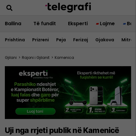
Ballina
Të fundit
Eksperti
Lajme
Bot
Prishtina
Prizreni
Peja
Ferizaj
Gjakova
Mitrov
Gjilani
>
Rajoni i Gjilanit
>
Kamenica
Uji nga rrjeti publik në Kamenicë