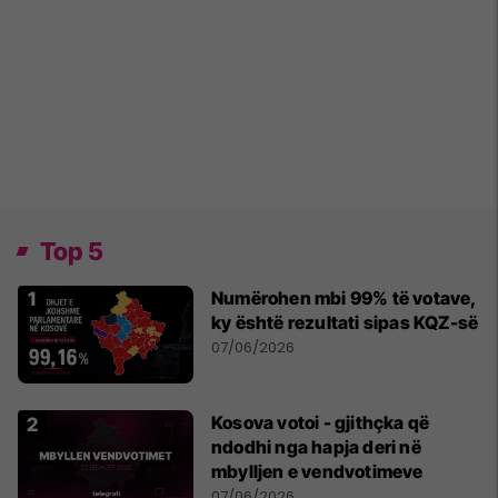
Top 5
Numërohen mbi 99% të votave,
ky është rezultati sipas KQZ-së
07/06/2026
Kosova votoi - gjithçka që
ndodhi nga hapja deri në
mbylljen e vendvotimeve
07/06/2026