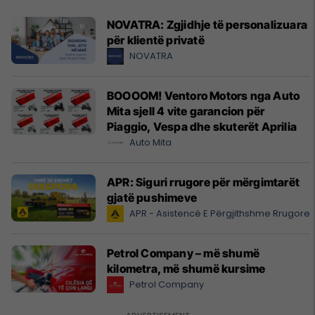
NOVATRA: Zgjidhje të personalizuara
për klientë privatë
NOVATRA
BOOOOM! Ventoro Motors nga Auto
Mita sjell 4 vite garancion për
Piaggio, Vespa dhe skuterët Aprilia
Auto Mita
APR: Siguri rrugore për mërgimtarët
gjatë pushimeve
APR - Asistencë E Përgjithshme Rrugore
Petrol Company – më shumë
kilometra, më shumë kursime
Petrol Company