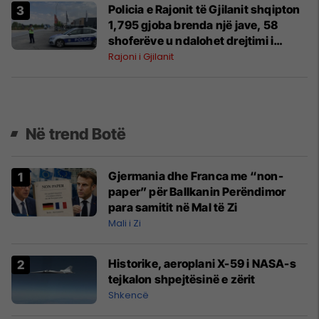
Policia e Rajonit të Gjilanit shqipton
1,795 gjoba brenda një jave, 58
shoferëve u ndalohet drejtimi i
mjeteve
Rajoni i Gjilanit
Në trend Botë
Gjermania dhe Franca me “non-
paper” për Ballkanin Perëndimor
para samitit në Mal të Zi
Mali i Zi
Historike, aeroplani X-59 i NASA-s
tejkalon shpejtësinë e zërit
Shkencë