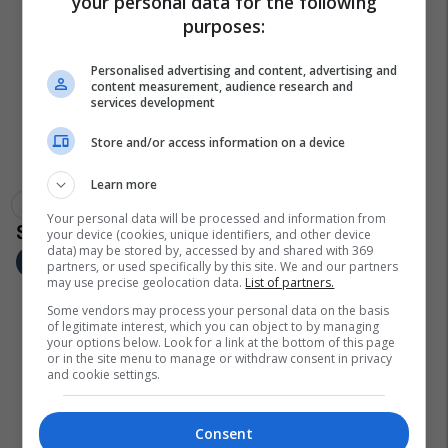
your personal data for the following
purposes:
Personalised advertising and content, advertising and
content measurement, audience research and
services development
Store and/or access information on a device
Learn more
Kamenica
Gjilani Lokale
Uji I Pijshëm
Gjilani
Your personal data will be processed and information from
your device (cookies, unique identifiers, and other device
data) may be stored by, accessed by and shared with 369
partners, or used specifically by this site. We and our partners
may use precise geolocation data.
List of partners.
Some vendors may process your personal data on the basis
of legitimate interest, which you can object to by managing
your options below. Look for a link at the bottom of this page
or in the site menu to manage or withdraw consent in privacy
and cookie settings.
Consent