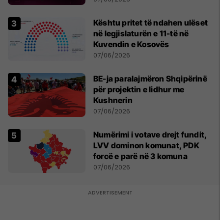
Kështu pritet të ndahen ulëset
në legjislaturën e 11-të në
Kuvendin e Kosovës
07/06/2026
BE-ja paralajmëron Shqipërinë
për projektin e lidhur me
Kushnerin
07/06/2026
Numërimi i votave drejt fundit,
LVV dominon komunat, PDK
forcë e parë në 3 komuna
07/06/2026