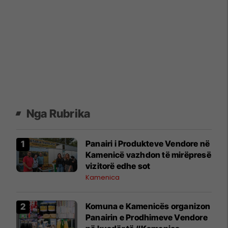
Nga Rubrika
Panairi i Produkteve Vendore në
Kamenicë vazhdon të mirëpresë
vizitorë edhe sot
Kamenica
Komuna e Kamenicës organizon
Panairin e Prodhimeve Vendore