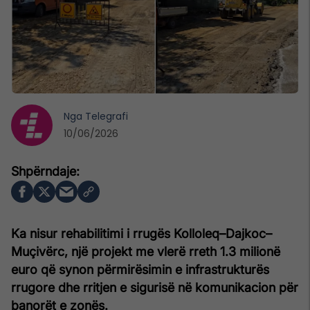
Nga
Telegrafi
10/06/2026
Ka nisur rehabilitimi i rrugës Kolloleq–Dajkoc–
Muçivërc, një projekt me vlerë rreth 1.3 milionë
euro që synon përmirësimin e infrastrukturës
rrugore dhe rritjen e sigurisë në komunikacion për
banorët e zonës.