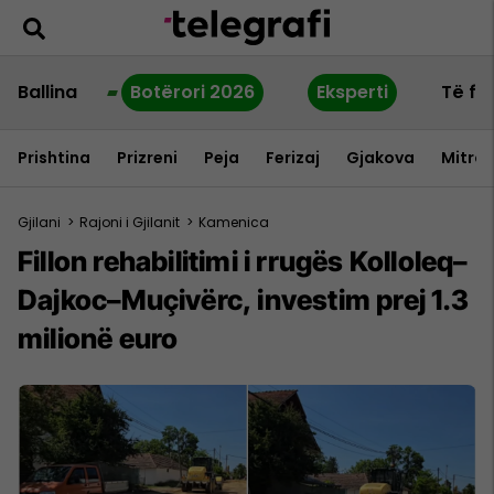
Ballina
Botërori 2026
Eksperti
Të fu
Prishtina
Prizreni
Peja
Ferizaj
Gjakova
Mitrov
Gjilani
>
Rajoni i Gjilanit
>
Kamenica
Fillon rehabilitimi i rrugës Kolloleq–
Dajkoc–Muçivërc, investim prej 1.3
milionë euro