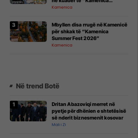
në kuadër të “Kamenica
Summer Fest 2026”
Kamenica
Mbyllen disa rrugë në Kamenicë
për shkak të “Kamenica
Summer Fest 2026”
Kamenica
Në trend Botë
Dritan Abazoviqi merret në
pyetje për dhënien e shtetësisë
së nderit biznesmenit kosovar
Mali i Zi