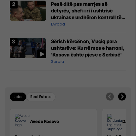
Pesë ditë pas marrjes së
detyrës, shefi i ri i ushtrisë
ukrainase urdhëron kontroll të
madh
Evropa
Sërish kërcënon, Vuçiq para
ushtarëve: Kurrë mos e harroni,
'Kosova është pjesë e Serbisë'
Serbia
Jobs
Real Estate
Avedo Kosovo
Dardan