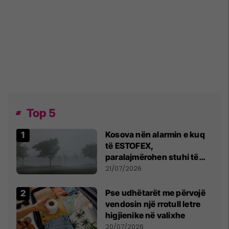
Top 5
Kosova nën alarmin e kuq
të ESTOFEX,
paralajmërohen stuhi të
fuqishme me breshër dhe
21/07/2026
erëra të forta
Pse udhëtarët me përvojë
vendosin një rrotull letre
higjienike në valixhe
20/07/2026