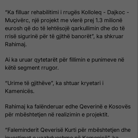
“Ka filluar rehabilitimi i rrugës Kolloleq - Dajkoc -
Muçivërc, një projekt me vlerë prej 1.3 milionë
eurosh që do të lehtësojë qarkullimin dhe do të
rrisë sigurinë për të gjithë banorët”, ka shkruar
Rahimaj.
Ai ka uruar qytetarët për fillimin e punimeve në
këtë segment rrugor.
“Urime të gjithëve”, ka shtuar kryetari i
Kamenicës.
Rahimaj ka falënderuar edhe Qeverinë e Kosovës
për mbështetjen në realizimin e projektit.
“Faleminderit Qeverisë Kurti për mbështetjen dhe
investimet e vazhdueshme në Kamenicë”, ka