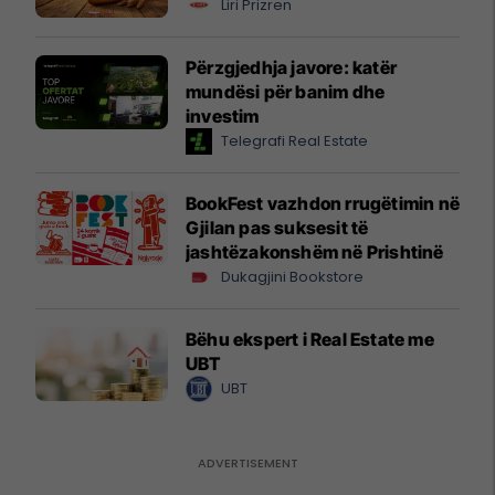
Liri Prizren
Përzgjedhja javore: katër
mundësi për banim dhe
investim
Telegrafi Real Estate
BookFest vazhdon rrugëtimin në
Gjilan pas suksesit të
jashtëzakonshëm në Prishtinë
Dukagjini Bookstore
Bëhu ekspert i Real Estate me
UBT
UBT