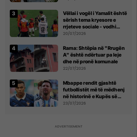
Vëllai i vogël i Yamalit është
sërish tema kryesore e
rrjeteve sociale - vodhi
vëmendjen pas finales së
20/07/2026
Kupës së Botës
Rama: Shtëpia në "Rrugën
A" është ndërtuar pa leje
dhe në pronë komunale
22/07/2026
Mbappe rendit gjashtë
futbollistët më të mëdhenj
në historinë e Kupës së
Botës, Messi mbetet i dyti
23/07/2026