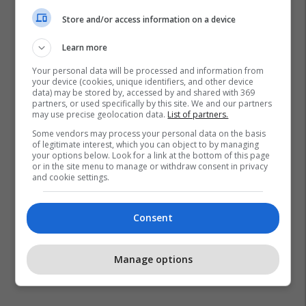
Store and/or access information on a device
Learn more
Gjilani Lokale
Kolloleq
Dajkoc
Muçivërc
Your personal data will be processed and information from
your device (cookies, unique identifiers, and other device
Kamenica
Komuna E Kamenicës
Gjilani
data) may be stored by, accessed by and shared with 369
partners, or used specifically by this site. We and our partners
may use precise geolocation data.
List of partners.
Some vendors may process your personal data on the basis
of legitimate interest, which you can object to by managing
your options below. Look for a link at the bottom of this page
or in the site menu to manage or withdraw consent in privacy
and cookie settings.
Consent
Manage options