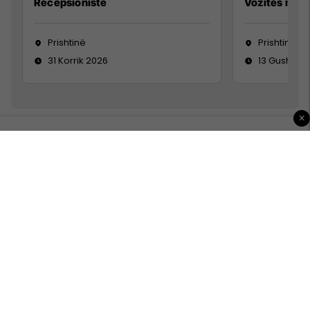
Recepsioniste
Vozitës me K
Prishtinë
Prishtinë
31 Korrik 2026
13 Gusht 20
×