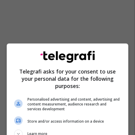
Telegrafi asks for your consent to use
your personal data for the following
purposes:
Personalised advertising and content, advertising and
Promo
Reklamo këtu
content measurement, audience research and
services development
Banesë 98.96m² në shitje në
Store and/or access information on a device
Lakrishtë – banim modern pranë
qendrës #16060
Learn more