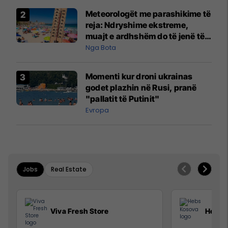
Meteorologët me parashikime të
reja: Ndryshime ekstreme,
muajt e ardhshëm do të jenë të
pazakontë
Nga Bota
Momenti kur droni ukrainas
godet plazhin në Rusi, pranë
"pallatit të Putinit"
Evropa
Jobs
Real Estate
Viva Fresh Store
Hebs 