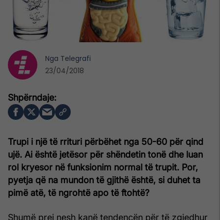
Nga
Telegrafi
23/04/2018
Trupi i një të rrituri përbëhet nga 50-60 për qind
ujë. Ai është jetësor për shëndetin tonë dhe luan
rol kryesor në funksionim normal të trupit. Por,
pyetja që na mundon të gjithë është, si duhet ta
pimë atë, të ngrohtë apo të ftohtë?
Shumë prej nesh kanë tendencën për të zgjedhur