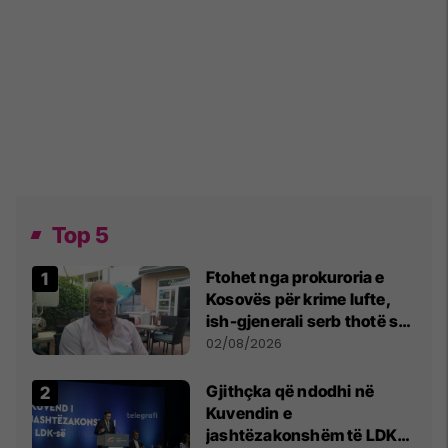
Top 5
Ftohet nga prokuroria e
Kosovës për krime lufte,
ish-gjenerali serb thotë se
dikush e tradhtoi në
02/08/2026
Beograd
Gjithçka që ndodhi në
Kuvendin e
jashtëzakonshëm të LDK-