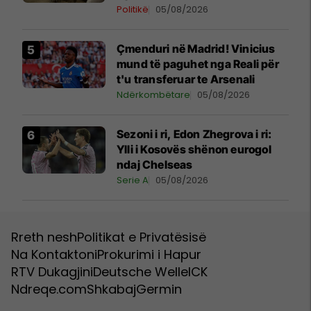
Politikë
05/08/2026
Çmenduri në Madrid! Vinicius
mund të paguhet nga Reali për
t'u transferuar te Arsenali
Ndërkombëtare
05/08/2026
Sezoni i ri, Edon Zhegrova i ri:
Ylli i Kosovës shënon eurogol
ndaj Chelseas
Serie A
05/08/2026
Rreth nesh
Politikat e Privatësisë
Na Kontaktoni
Prokurimi i Hapur
RTV Dukagjini
Deutsche Welle
ICK
Ndreqe.com
Shkabaj
Germin