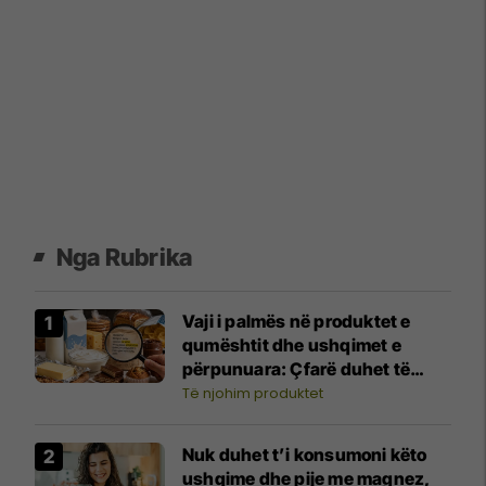
Nga Rubrika
Vaji i palmës në produktet e
qumështit dhe ushqimet e
përpunuara: Çfarë duhet të
dimë për sasinë dhe ndikimin në
Të njohim produktet
shëndet?
Nuk duhet t’i konsumoni këto
ushqime dhe pije me magnez,