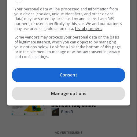
Pro Real Estate
Your personal data will be processed and information from
your device (cookies, unique identifiers, and other device
data) may be stored by, accessed by and shared with 369
Alba Health bashkon
partners, or used specifically by this site. We and our partners
may use precise geolocation data.
List of partners.
profesionistët e kujdesit në një
rrjet të përbashkët në Zvicër
Some vendors may process your personal data on the basis
of legitimate interest, which you can object to by managing
Alba Health
your options below. Look for a link at the bottom of this page
or in the site menu to manage or withdraw consent in privacy
and cookie settings.
Nga UBT në skenën botërore të
robotikës: Kosova drejt Koresë
së Jugut
Consent
UBT
Manage options
Plan B Creative rrit ndikimin e
biznesit tuaj online
Plan B