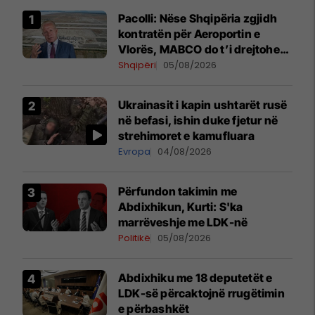
Pacolli: Nëse Shqipëria zgjidh
kontratën për Aeroportin e
Vlorës, MABCO do t’i drejtohet
arbitrazhit ndërkombëtar
Shqipëri
05/08/2026
Ukrainasit i kapin ushtarët rusë
në befasi, ishin duke fjetur në
strehimoret e kamufluara
Evropa
04/08/2026
Përfundon takimin me
Abdixhikun, Kurti: S'ka
marrëveshje me LDK-në
Politikë
05/08/2026
Abdixhiku me 18 deputetët e
LDK-së përcaktojnë rrugëtimin
e përbashkët