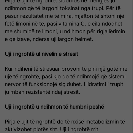
Pirja e ujit të ngrohtë, sidomos në mëngjes ju
ndihmon që të largoni toksinat nga trupi. Për të
pasur rezultatet më të mira, mjafton të shtoni një
fetë limoni në të, pasi vitamina C, e cila ndodhet
me shumicë te limoni, u ndihmon për rigjallërimin
e qelizave, ndërsa uji largon helmet.
Uji i ngrohtë ul nivelin e stresit
Kur ndiheni të stresuar provoni të pini një gotë me
ujë të ngrohtë, pasi kjo do të ndihmojë që sistemi
nervor të funksionojë siç duhet. Hidratimi i trupit
ju mban rezistentë ndaj stresit.
Uji i ngrohtë u ndihmon të humbni peshë
Pirja e ujit të ngrohtë do të nxisë metabolizmin të
aktivizohet plotësisht. Uji i ngrohtë rrit