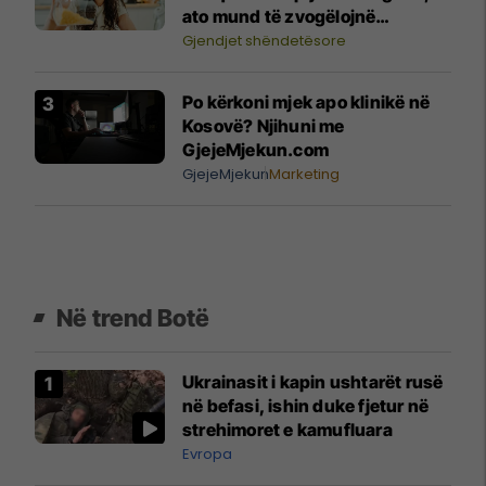
ato mund të zvogëlojnë
përthithjen e tij
Gjendjet shëndetësore
Po kërkoni mjek apo klinikë në
Kosovë? Njihuni me
GjejeMjekun.com
GjejeMjekun
Marketing
Në trend Botë
Ukrainasit i kapin ushtarët rusë
në befasi, ishin duke fjetur në
strehimoret e kamufluara
Evropa