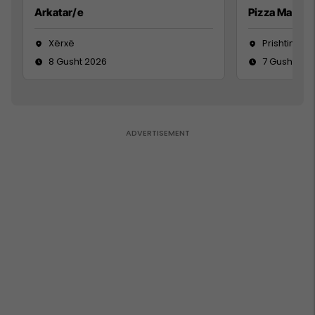
Arkatar/e
Pizza Man
Xërxë
Prishtinë
8 Gusht 2026
7 Gusht 20