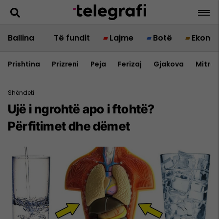
Ballina
Të fundit
Lajme
Botë
Ekono
Prishtina
Prizreni
Peja
Ferizaj
Gjakova
Mitrov
Shëndeti
Ujë i ngrohtë apo i ftohtë?
Përfitimet dhe dëmet