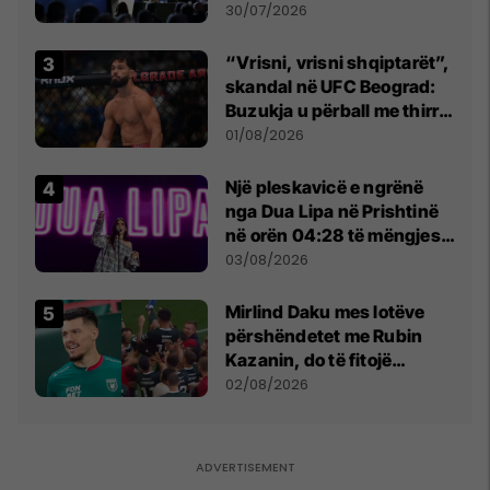
së
30/07/2026
“Vrisni, vrisni shqiptarët”,
skandal në UFC Beograd:
Buzukja u përball me thirrje
anti-shqiptare nga
01/08/2026
tribunat
Një pleskavicë e ngrënë
nga Dua Lipa në Prishtinë
në orën 04:28 të mëngjesit
- dhe bota digjitale serbe
03/08/2026
shpall gjendjen e luftës
Mirlind Daku mes lotëve
përshëndetet me Rubin
Kazanin, do të fitojë
miliona te Spartak Moska
02/08/2026