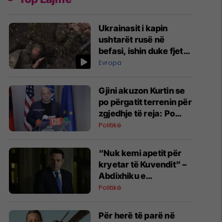
Ukrainasit i kapin
ushtarët rusë në
befasi, ishin duke fjetur
në strehimoret e
Evropa
kamufluara
Gjini akuzon Kurtin se
po përgatit terrenin për
zgjedhje të reja: Po
manipulon opinionin
Politikë
publik
“Nuk kemi apetit për
kryetar të Kuvendit” –
Abdixhiku e
konsideron si figurë
Politikë
ceremoniale
Për herë të parë në