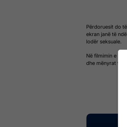
Përdoruesit do të
ekran janë të ndë
lodër seksuale.
Në filmimin e pos
dhe mënyrat tjera