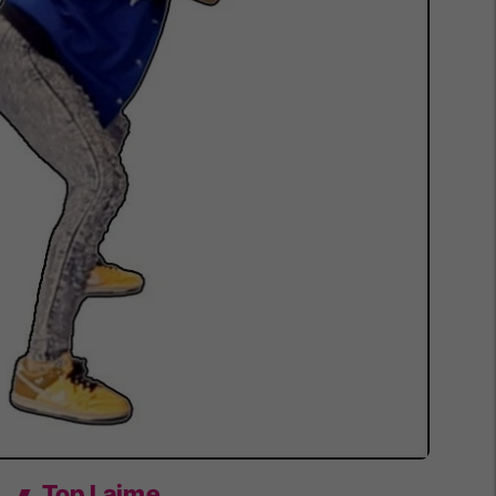
Top Lajme