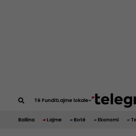
Të Fundit
Lajme lokale
Ballina
Lajme
Botë
Ekonomi
T