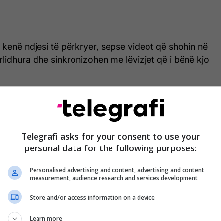
 kenë ndjesi të përkryer, sepse videot që shohin në
rlidhura dhe sinkronizohen me lëvizjet që i bënë kjo
tuar më poshtë, mund të shihni se si funksionon
 që mund të përdoret. /Telegrafi/
Telegrafi asks for your consent to use your
personal data for the following purposes:
Personalised advertising and content, advertising and content
measurement, audience research and services development
Store and/or access information on a device
Learn more