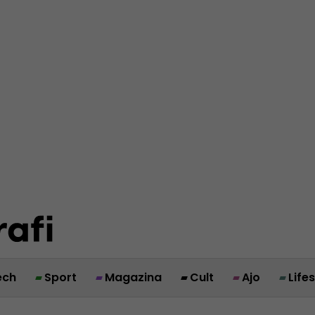
ech
Sport
Magazina
Cult
Ajo
Life