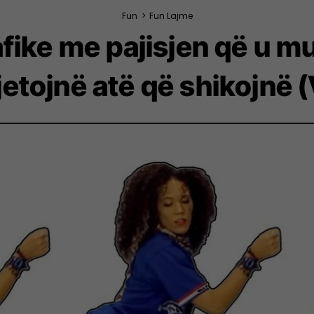
Fun
>
Fun Lajme
afike me pajisjen që u 
jetojnë atë që shikojnë 