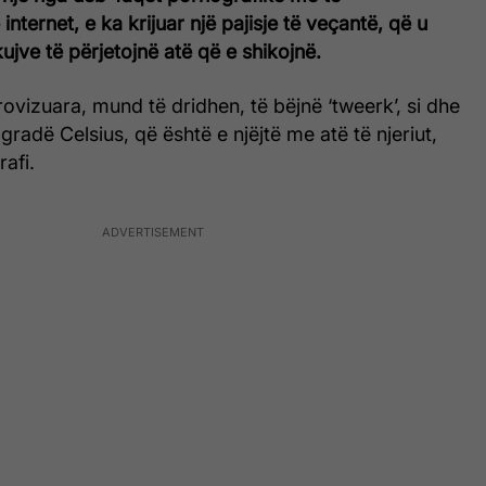
internet, e ka krijuar një pajisje të veçantë, që u
ve të përjetojnë atë që e shikojnë.
rovizuara, mund të dridhen, të bëjnë ‘tweerk’, si dhe
gradë Celsius, që është e njëjtë me atë të njeriut,
afi.