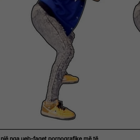
 një nga ueb-faqet pornografike më të