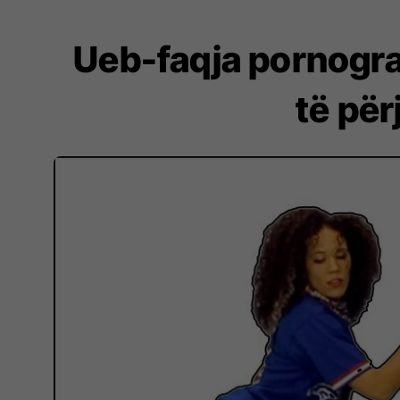
Ueb-faqja pornogr
të për