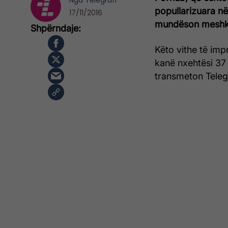
Nga
Telegrafi
popullarizuara në 
17/11/2016
mundëson meshkuj
Këto vithe të imp
kanë nxehtësi 37 
transmeton Telegr