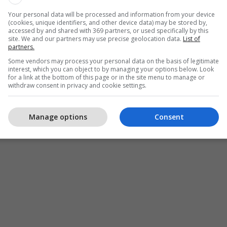
Your personal data will be processed and information from your device
(cookies, unique identifiers, and other device data) may be stored by,
accessed by and shared with 369 partners, or used specifically by this
site. We and our partners may use precise geolocation data.
List of
partners.
Some vendors may process your personal data on the basis of legitimate
interest, which you can object to by managing your options below. Look
for a link at the bottom of this page or in the site menu to manage or
withdraw consent in privacy and cookie settings.
Manage options
Consent