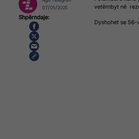
Nga
Telegrafi
vetëmbyt në rezer
07/05/2025
Dyshohet se 56-v