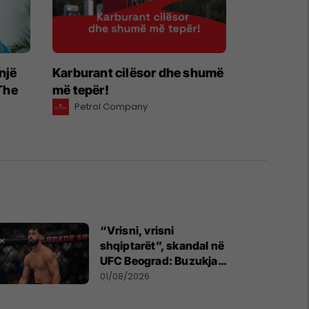
një
Karburant cilësor dhe shumë
“The
më tepër!
Petrol Company
“Vrisni, vrisni
shqiptarët”, skandal në
UFC Beograd: Buzukja
u përball me thirrje anti-
01/08/2026
shqiptare nga tribunat