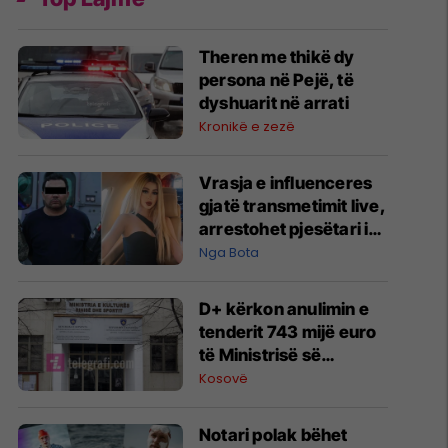
Theren me thikë dy
persona në Pejë, të
dyshuarit në arrati
Kronikë e zezë
Vrasja e influenceres
gjatë transmetimit live,
arrestohet pjesëtari i
kartelit meksikan
Nga Bota
D+ kërkon anulimin e
tenderit 743 mijë euro
të Ministrisë së
Kulturës për
Kosovë
angazhimin e 26
‘konsulentëve’
Notari polak bëhet