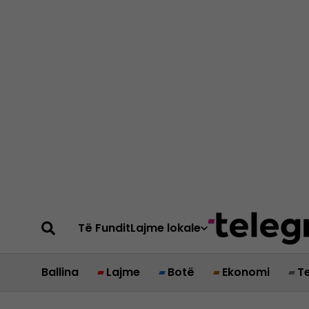
Të Fundit
Lajme lokale
Ballina
Lajme
Botë
Ekonomi
T