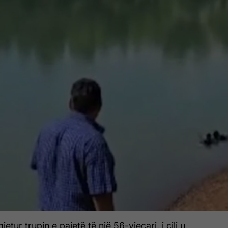
tur trupin e pajetë të një 56-vjeçari, i cili u