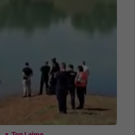
Top Lajme