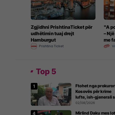
Zgjidhni PrishtinaTicket për
"A p
udhëtimin tuaj drejt
– Një
Hamburgut
me fa
Prishtina Ticket
V
Top 5
Ftohet nga prokuror
Kosovës për krime
lufte, ish-gjenerali 
thotë se dikush e
02/08/2026
tradhtoi në Beograd
Mirlind Daku mes lo