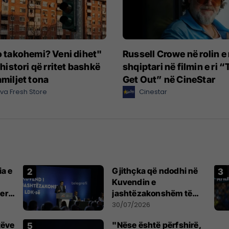
o takohemi? Veni dihet"
Russell Crowe në rolin e 
 histori që rritet bashkë
shqiptari në filmin e ri 
miljet tona
Get Out” në CineStar
iva Fresh Store
Cinestar
ia e
Gjithçka që ndodhi në
Kuvendin e
serb
jashtëzakonshëm të
LDK-së
30/07/2026
tëve
"Nëse është përfshirë,