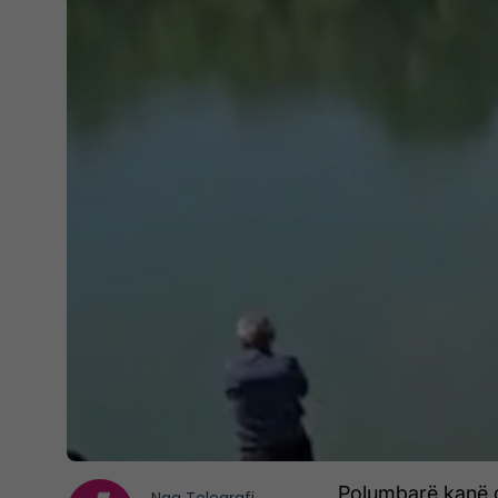
Polumbarë kanë gje