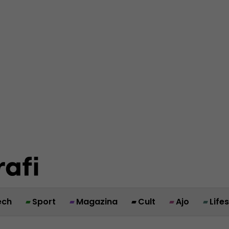
ech
Sport
Magazina
Cult
Ajo
Life