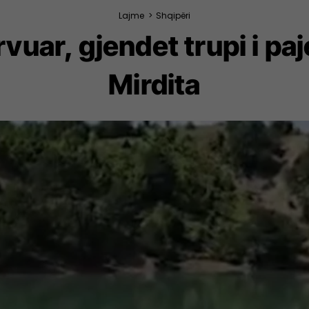
Lajme
>
Shqipëri
uar, gjendet trupi i paj
Mirdita