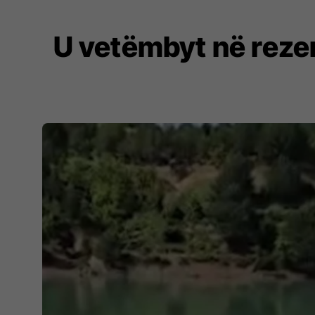
U vetëmbyt në rezerv