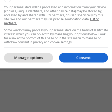
Your personal data will be processed and information from your device
(cookies, unique identifiers, and other device data) may be stored by,
accessed by and shared with 369 partners, or used specifically by this
site. We and our partners may use precise geolocation data.
List of
partners.
Some vendors may process your personal data on the basis of legitimate
interest, which you can object to by managing your options below. Look
for a link at the bottom of this page or in the site menu to manage or
Vetvrasje
withdraw consent in privacy and cookie settings.
Manage options
Consent