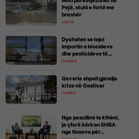
Moti përkeqësohet në
Pejë, stuhi e fortë me
breshër
Lajme
Dyshohet se lejoi
importin e biocideve
dhe pesticideve të
ndaluara, arrestohet
Drejtësi
një person në Prishtinë
Qeveria shpall gjendje
krize në Gostivar
Politikë
Nga pezullimi te kthimi,
ja çfarë kërkon SHBA
nga Kosova për
dialogun strategjik