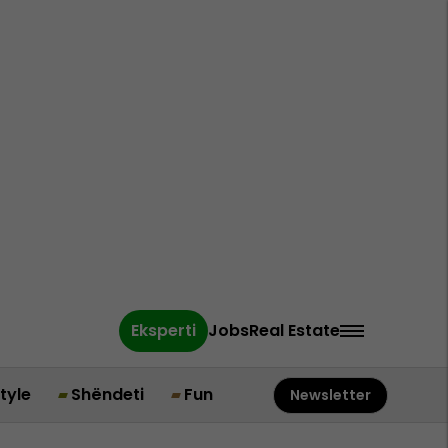
Eksperti
Jobs
Real Estate
style
Shëndeti
Fun
Newsletter