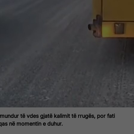
mundur të vdes gjatë kalimit të rrugës, por fati
hqas në momentin e duhur.