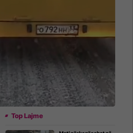
Top Lajme