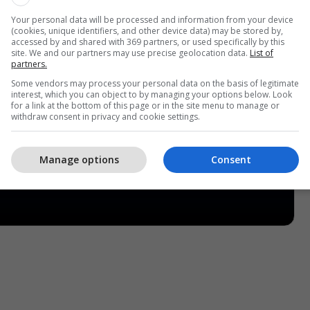
Your personal data will be processed and information from your device
(cookies, unique identifiers, and other device data) may be stored by,
accessed by and shared with 369 partners, or used specifically by this
site. We and our partners may use precise geolocation data.
List of
partners.
Some vendors may process your personal data on the basis of legitimate
interest, which you can object to by managing your options below. Look
for a link at the bottom of this page or in the site menu to manage or
withdraw consent in privacy and cookie settings.
Manage options
Consent