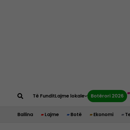
Të Fundit
Lajme lokale
Botërori 2026
Ballina
Lajme
Botë
Ekonomi
T