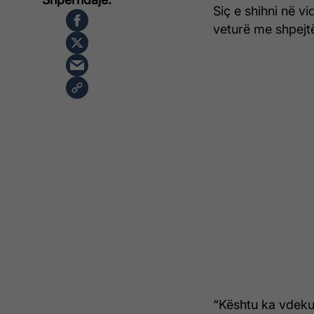
Siç e shihni në v
veturë me shpejt
“Kështu ka vdekur 