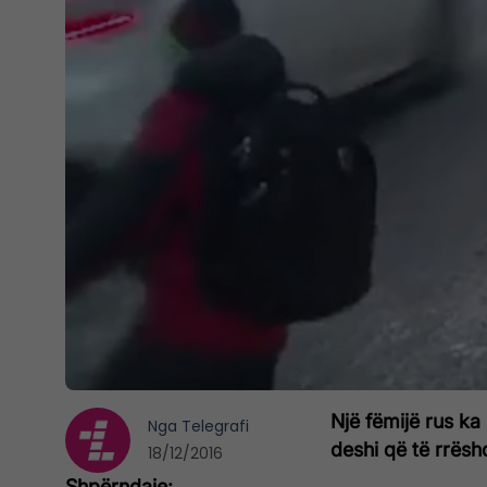
Një fëmijë rus ka 
Nga
Telegrafi
deshi që të rrës
18/12/2016