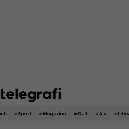
ech
Sport
Magazina
Cult
Ajo
Life