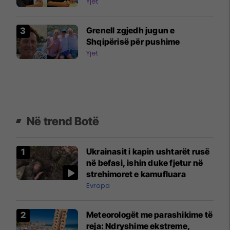
Yjet
Grenell zgjedh jugun e
Shqipërisë për pushime
Yjet
Në trend Botë
Ukrainasit i kapin ushtarët rusë
në befasi, ishin duke fjetur në
strehimoret e kamufluara
Evropa
Meteorologët me parashikime të
reja: Ndryshime ekstreme,