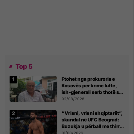
Top 5
Ftohet nga prokuroria e
Kosovës për krime lufte,
ish-gjenerali serb thotë se
dikush e tradhtoi në
02/08/2026
Beograd
“Vrisni, vrisni shqiptarët”,
skandal në UFC Beograd:
Buzukja u përball me thirrje
anti-shqiptare nga
01/08/2026