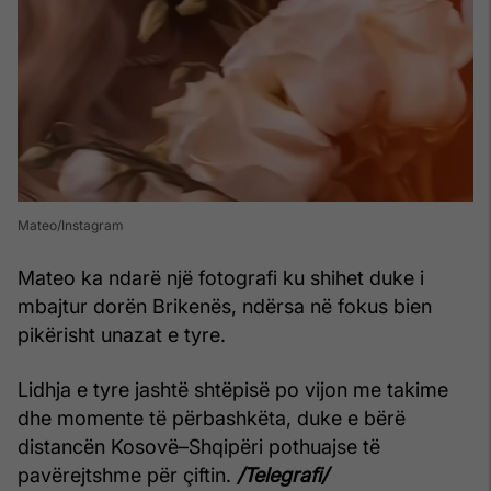
Mateo/Instagram
Mateo ka ndarë një fotografi ku shihet duke i
mbajtur dorën Brikenës, ndërsa në fokus bien
pikërisht unazat e tyre.
Lidhja e tyre jashtë shtëpisë po vijon me takime
dhe momente të përbashkëta, duke e bërë
distancën Kosovë–Shqipëri pothuajse të
pavërejtshme për çiftin.
/Telegrafi/