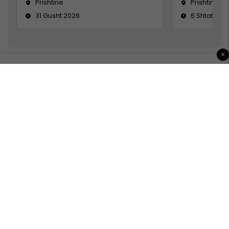
Prishtine
Prishtinë
31 Gusht 2026
6 Shtator 2
×