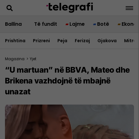
Ballina
Të fundit
Lajme
Botë
Ekono
Prishtina
Prizreni
Peja
Ferizaj
Gjakova
Mitrov
Magazina
>
Yjet
“U martuan” në BBVA, Mateo dhe
Brikena vazhdojnë të mbajnë
unazat