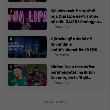
tribunat
Një pleskavicë e ngrënë
nga Dua Lipa në Prishtinë
në orën 04:28 të mëngjesit
- dhe bota digjitale serbe
03/08/2026
shpall gjendjen e luftës
Gjithçka që ndodhi në
Kuvendin e
jashtëzakonshëm të LDK-
së
30/07/2026
Mirlind Daku mes lotëve
përshëndetet me Rubin
Kazanin, do të fitojë
miliona te Spartak Moska
02/08/2026