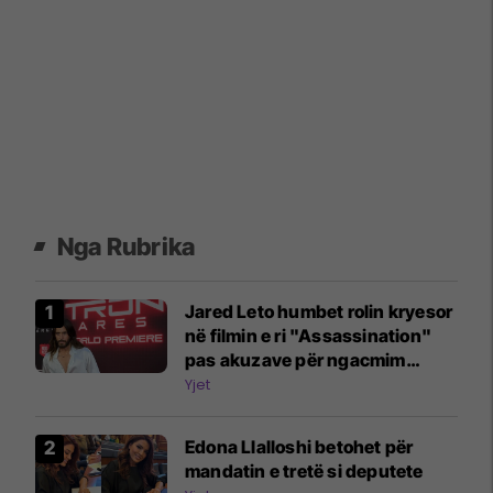
Nga Rubrika
Jared Leto humbet rolin kryesor
në filmin e ri "Assassination"
pas akuzave për ngacmim
seksual
Yjet
Edona Llalloshi betohet për
mandatin e tretë si deputete