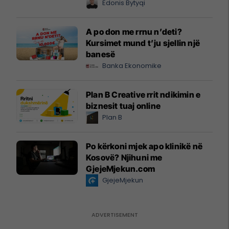
Edonis Bytyqi
A po don me rrnu n’deti?
Kursimet mund t’ju sjellin një
banesë
Banka Ekonomike
Plan B Creative rrit ndikimin e
biznesit tuaj online
Plan B
Po kërkoni mjek apo klinikë në
Kosovë? Njihuni me
GjejeMjekun.com
GjejeMjekun