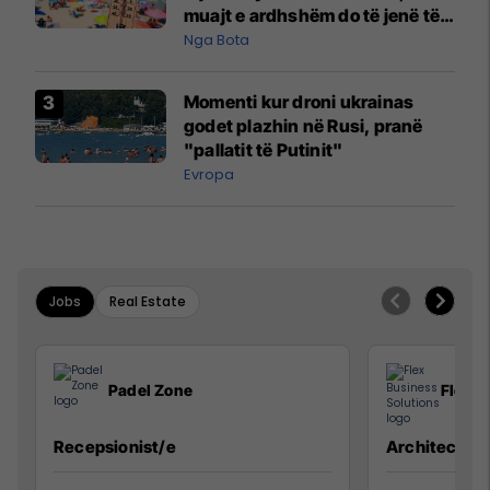
muajt e ardhshëm do të jenë të
pazakontë
Nga Bota
Momenti kur droni ukrainas
godet plazhin në Rusi, pranë
"pallatit të Putinit"
Evropa
Jobs
Real Estate
Padel Zone
Flex B
Recepsionist/e
Architect