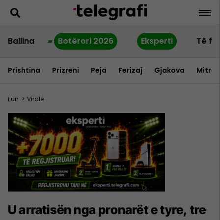
Ballina
Botërori 2026
Eksperti
Të fu
Prishtina
Prizreni
Peja
Ferizaj
Gjakova
Mitrov
Fun
>
Virale
U arratisën nga pronarët e tyre, tre