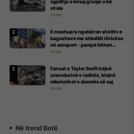
zgjidhja e kësaj gruaje u bë
virale
Virale
E moshuara ngatërron shiritin e
bagazheve me shkallët lëvizëse
në aeroport - pamjet bëhen
virale
Virale
Fansat e Taylor Swift bëjnë
çmendurinë e radhës, blejnë
mbeturinat e dasmës së saj
Virale
Në trend Botë