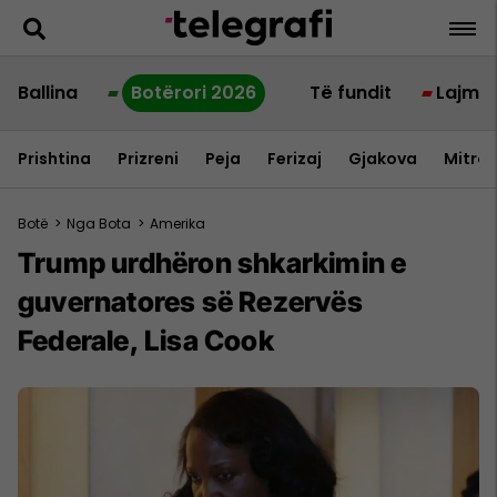
Ballina
Botërori 2026
Të fundit
Lajme
Prishtina
Prizreni
Peja
Ferizaj
Gjakova
Mitrov
Botë
>
Nga Bota
>
Amerika
Trump urdhëron shkarkimin e
guvernatores së Rezervës
Federale, Lisa Cook