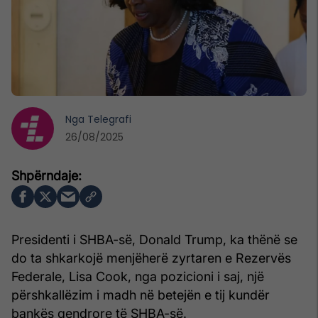
Nga
Telegrafi
26/08/2025
Presidenti i SHBA-së, Donald Trump, ka thënë se
do ta shkarkojë menjëherë zyrtaren e Rezervës
Federale, Lisa Cook, nga pozicioni i saj, një
përshkallëzim i madh në betejën e tij kundër
bankës qendrore të SHBA-së.