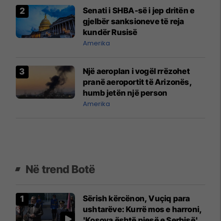
Senati i SHBA-së i jep dritën e
gjelbër sanksioneve të reja
kundër Rusisë
Amerika
Një aeroplan i vogël rrëzohet
pranë aeroportit të Arizonës,
humb jetën një person
Amerika
Në trend Botë
Sërish kërcënon, Vuçiq para
ushtarëve: Kurrë mos e harroni,
'Kosova është pjesë e Serbisë'