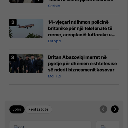
Serbia
14-vjeçari ndihmon policinë
britanike për një telefonatë të
rreme, aeroplanët luftarakë u
ngritën në ajër për të
Evropa
interceptuar fluturaken e Qatar
Airways që po shkonte drejt
Dritan Abazoviqi merret në
Mançesterit
pyetje për dhënien e shtetësisë
së nderit biznesmenit kosovar
Mali i Zi
Jobs
Real Estate