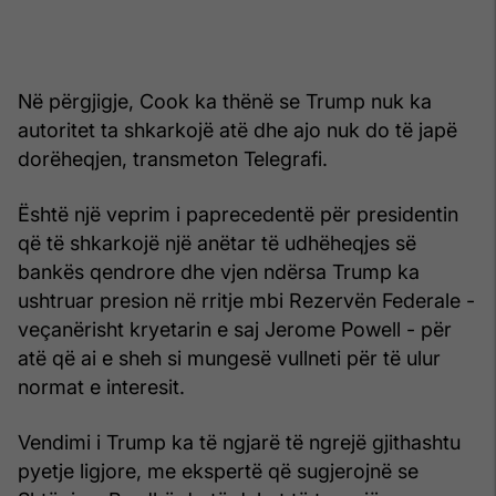
Në përgjigje, Cook ka thënë se Trump nuk ka
autoritet ta shkarkojë atë dhe ajo nuk do të japë
dorëheqjen, transmeton Telegrafi.
Është një veprim i paprecedentë për presidentin
që të shkarkojë një anëtar të udhëheqjes së
bankës qendrore dhe vjen ndërsa Trump ka
ushtruar presion në rritje mbi Rezervën Federale -
veçanërisht kryetarin e saj Jerome Powell - për
atë që ai e sheh si mungesë vullneti për të ulur
normat e interesit.
Vendimi i Trump ka të ngjarë të ngrejë gjithashtu
pyetje ligjore, me ekspertë që sugjerojnë se