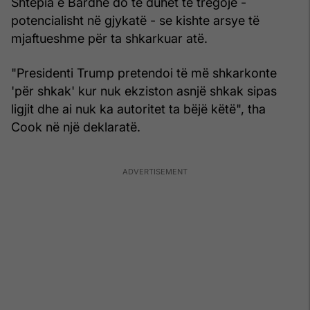
Shtëpia e Bardhë do të duhet të tregojë -
potencialisht në gjykatë - se kishte arsye të
mjaftueshme për ta shkarkuar atë.
"Presidenti Trump pretendoi të më shkarkonte
'për shkak' kur nuk ekziston asnjë shkak sipas
ligjit dhe ai nuk ka autoritet ta bëjë këtë", tha
Cook në një deklaratë.