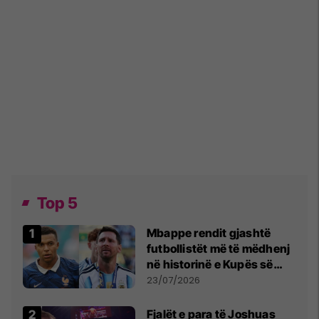
Top 5
Mbappe rendit gjashtë
futbollistët më të mëdhenj
në historinë e Kupës së
Botës, Messi mbetet i dyti
23/07/2026
Fjalët e para të Joshuas