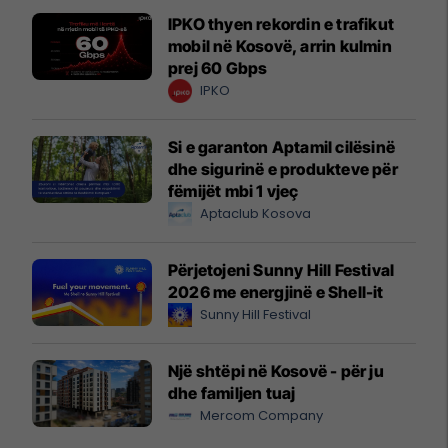
IPKO thyen rekordin e trafikut
mobil në Kosovë, arrin kulmin
prej 60 Gbps
IPKO
Si e garanton Aptamil cilësinë
dhe sigurinë e produkteve për
fëmijët mbi 1 vjeç
Aptaclub Kosova
Përjetojeni Sunny Hill Festival
2026 me energjinë e Shell-it
Sunny Hill Festival
Një shtëpi në Kosovë - për ju
dhe familjen tuaj
Mercom Company