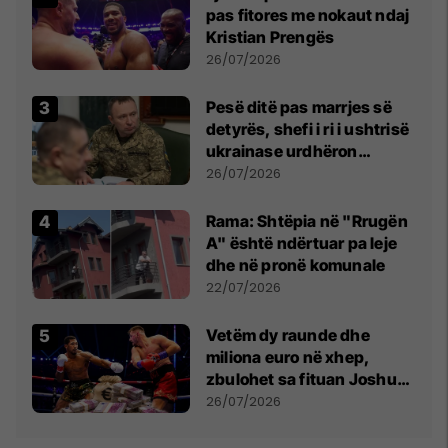
pas fitores me nokaut ndaj
Kristian Prengës
26/07/2026
Pesë ditë pas marrjes së
detyrës, shefi i ri i ushtrisë
ukrainase urdhëron
kontroll të madh
26/07/2026
Rama: Shtëpia në "Rrugën
A" është ndërtuar pa leje
dhe në pronë komunale
22/07/2026
Vetëm dy raunde dhe
miliona euro në xhep,
zbulohet sa fituan Joshua
e Prenga
26/07/2026