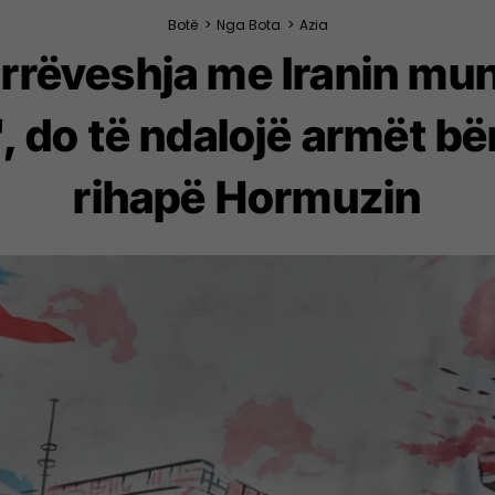
Botë
>
Nga Bota
>
Azia
rëveshja me Iranin mun
", do të ndalojë armët b
rihapë Hormuzin