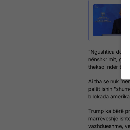
"Ngushtica do të
nënshkrimit, gjë
theksoi ndër tjera
Ai tha se nuk men
palët ishin "shum
bllokada amerikan
Trump ka bërë pr
marrëveshje ishte
vazhdueshme, vetë