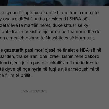
ë synon t'i japë fund konfliktit me Iranin mund të
y ose tre ditësh", u tha presidenti i SHBA-së,
etarëve të martën herët, duke shtuar se ky
alonte Iranin të kishte një armë bërthamore dhe do
pjen e menjëhershme të Ngushticës së Hormuzit.
 me gazetarët pasi mori pjesë në finalet e NBA-së në
rden, tha se Irani dhe Izraeli kishin rënë dakord
luari njëri-tjetrin pas përshkallëzimit më të keq të
të dyve që nga hyrja në fuqi e një armëpushimi të
illim të prillit.