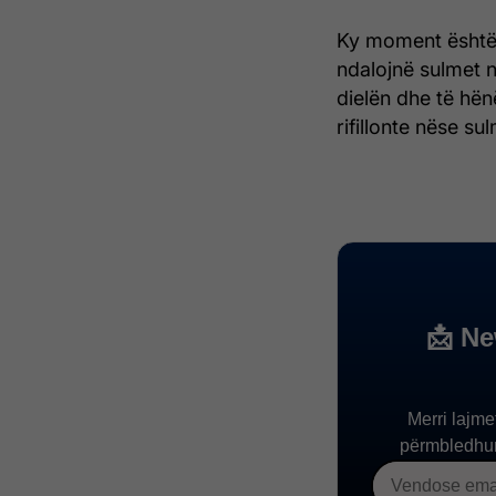
Ky moment është v
ndalojnë sulmet n
dielën dhe të hën
rifillonte nëse su