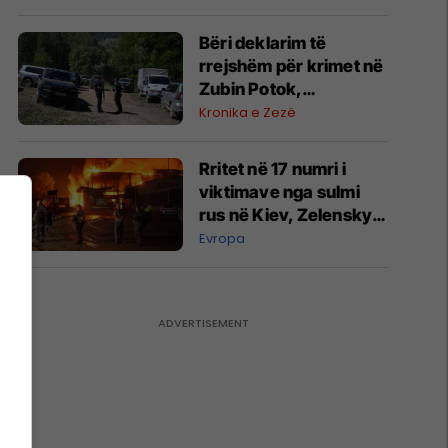
në Prishtinë
​Bëri deklarim të
rrejshëm për krimet në
Zubin Potok,
“dëshmitari” nga
Kronika e Zezë
Zupçi ndalet 48 orë
Rritet në 17 numri i
viktimave nga sulmi
rus në Kiev, Zelensky
kërkon më shumë
Evropa
mbrojtje ajrore