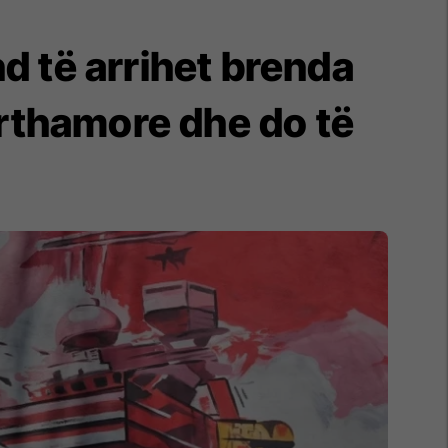
d të arrihet brenda
ërthamore dhe do të