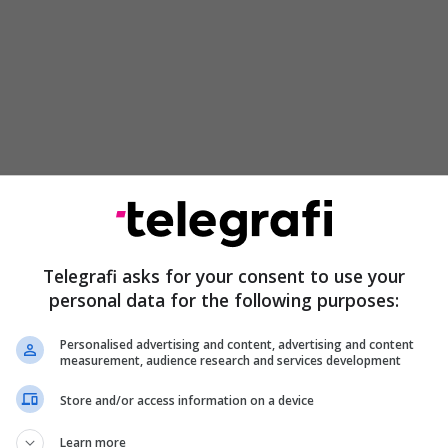
izje para dhe mbrapa (me sulme), dhe tani të dy
Telegrafi asks for your consent to use your
rmjet meje, të ndalonin", u tha ai gazetarëve para
personal data for the following purposes:
r Force One, transmeton Telegrafi.
Personalised advertising and content, advertising and content
fundit të asaj që do të jetë një marrëveshje shumë,
measurement, audience research and services development
 nuk do të lejojë në asnjë mënyrë, formë ose formë
Store and/or access information on a device
 (për Iranin)", shtoi ai.
Learn more