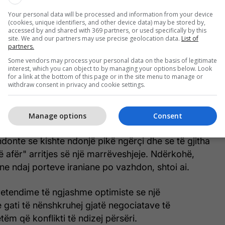
Your personal data will be processed and information from your device
(cookies, unique identifiers, and other device data) may be stored by,
Netanyahu po përgatiste një sulm të
accessed by and shared with 369 partners, or used specifically by this
site. We and our partners may use precise geolocation data.
List of
rëndësishëm ndaj Iranit kur Trump e bindi
partners.
të tërhiqej
Some vendors may process your personal data on the basis of legitimate
interest, which you can object to by managing your options below. Look
for a link at the bottom of this page or in the site menu to manage or
withdraw consent in privacy and cookie settings.
 hapet menjëherë. Do të hapet menjëherë pas
 që mund të ndodhë brenda dy ose tre ditësh",
.
Manage options
Consent
donte se kishte ndonjë pikë ngërçi dhe se të gjitha
ë afër" arritjes së një marrëveshjeje. Ndërkohë,
e ndaj porteve iraniane po vazhdon, shtoi ai.
etendime të ngjashme optimiste se një
 gati të nënshkruhej gjatë negociatave të
m që konflikti të ndizej përsëri.