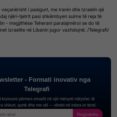
eçanërisht i pasigurt, me Iranin dhe Izraelin që
daj njëri-tjetrit pasi shkëmbyen sulme të reja të
ën - megjithëse Teherani paralajmëroi se do të
lmet izraelite në Libanin jugor vazhdojnë. /Telegrafi/