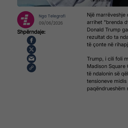
Një marrëveshje q
Nga
Telegrafi
arrihet "brenda d
09/06/2026
Donald Trump gaz
rezultat do ta nd
të çonte në riha
Trump, i cili foli
Madison Square Ga
të ndalonin së qël
tensioneve midis 
paqëndrueshëm në f