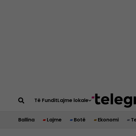
Të Fundit
Lajme lokale
Ballina
Lajme
Botë
Ekonomi
T