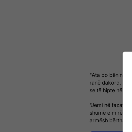
"Ata po bënin lëv
ranë dakord, nëpë
se të hipte në Ai
"Jemi në fazat e 
shumë e mirë, që
armësh bërthamore