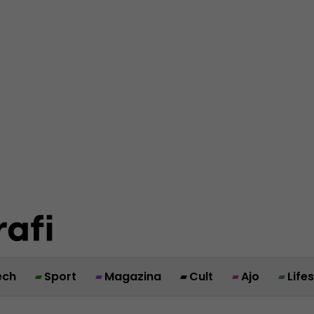
ech
Sport
Magazina
Cult
Ajo
Life