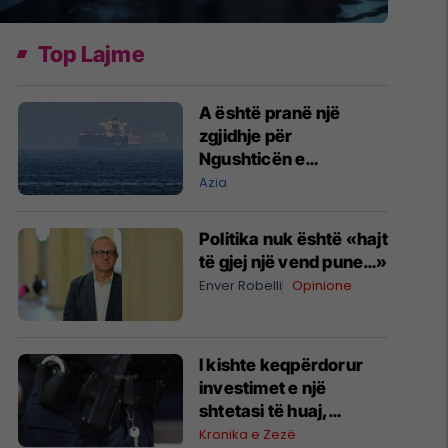
Top Lajme
A është pranë një
zgjidhje për
Ngushticën e
Hormuzit?
Azia
Politika nuk është «hajt
të gjej një vend pune…»
Enver Robelli
Opinione
I kishte keqpërdorur
investimet e një
shtetasi të huaj,
arrestohet i dyshuari
Kronika e Zezë