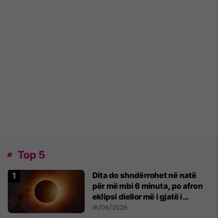
Top 5
Dita do shndërrohet në natë
për më mbi 6 minuta, po afron
eklipsi diellor më i gjatë i
shekullit të 21-të
16/06/2026