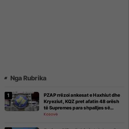
Nga Rubrika
PZAP rrëzoi ankesat e Haxhiut dhe
Kryeziut, KQZ pret afatin 48 orësh
të Supremes para shpalljes së
rezultateve
Kosovë