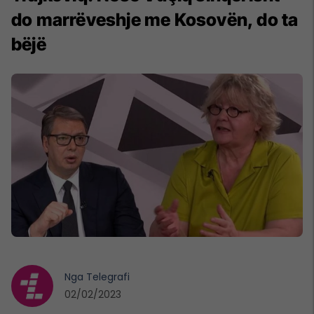
do marrëveshje me Kosovën, do ta
bëjë
Nga
Telegrafi
02/02/2023