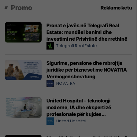
Promo
Reklamo këtu
Pronat e javës në Telegrafi Real
Estate: mundësi banimi dhe
investimi në Prishtinë dhe rrethinë
Telegrafi Real Estate
Sigurime, pensione dhe mbrojtje
juridike për bizneset me NOVATRA
Vermögensberatung
NOVATRA
United Hospital – teknologji
moderne, IA dhe ekspertizë
profesionale për kujdes
shëndetësor me standarde
United Hospital
ndërkombëtare