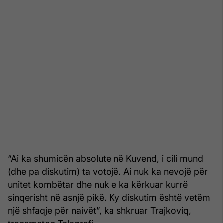
“Ai ka shumicën absolute në Kuvend, i cili mund
(dhe pa diskutim) ta votojë. Ai nuk ka nevojë për
unitet kombëtar dhe nuk e ka kërkuar kurrë
sinqerisht në asnjë pikë. Ky diskutim është vetëm
një shfaqje për naivët”, ka shkruar Trajkoviq,