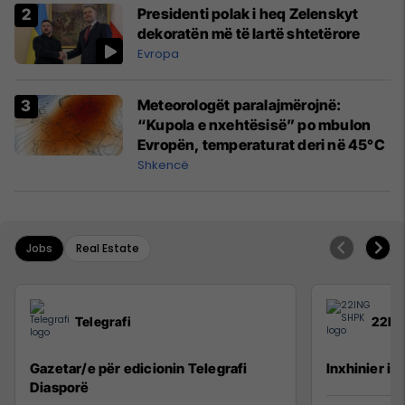
Presidenti polak i heq Zelenskyt
dekoratën më të lartë shtetërore
Evropa
Meteorologët paralajmërojnë:
“Kupola e nxehtësisë” po mbulon
Evropën, temperaturat deri në 45°C
Shkencë
Jobs
Real Estate
Telegrafi
22IN
Gazetar/e për edicionin Telegrafi
Inxhinier i 
Diasporë