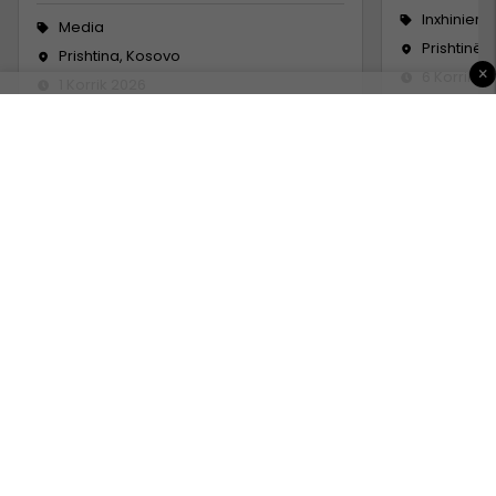
Inxhinieri
Media
Prishtinë
Prishtina, Kosovo
×
6 Korrik 2
1 Korrik 2026