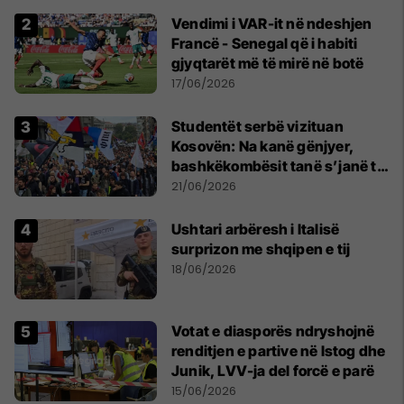
Vendimi i VAR-it në ndeshjen
Francë - Senegal që i habiti
gjyqtarët më të mirë në botë
17/06/2026
Studentët serbë vizituan
Kosovën: Na kanë gënjyer,
bashkëkombësit tanë s’janë të
shtypur
21/06/2026
Ushtari arbëresh i Italisë
surprizon me shqipen e tij
18/06/2026
Votat e diasporës ndryshojnë
renditjen e partive në Istog dhe
Junik, LVV-ja del forcë e parë
15/06/2026