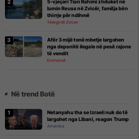
5-vjeçari Tian Rahimi zhduket në
lumin Reuss në Zvicër, familja bën
thirrje për ndihmë
Telegrafi Zvicer
Afër 3 mijë tonë mbetje largohen
nga deponitë ilegale në pesë rajone
të vendit
Komunat
Në trend Botë
Netanyahu tha se Izraeli nuk do të
largohet nga Libani, reagon Trump
Amerika