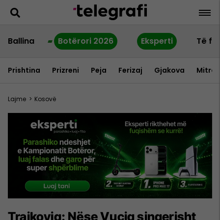
Ballina
Botërori 2026
Eksperti
Të fu
Prishtina
Prizreni
Peja
Ferizaj
Gjakova
Mitrov
Lajme
>
Kosovë
Trajkoviq: Nëse Vuçiq sinqerisht