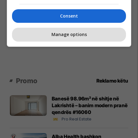
Consent
Manage options
Promo
Reklamo këtu
Banesë 98.96m² në shitje në
Lakrishtë – banim modern pranë
qendrës #16060
Pro Real Estate
Alba Health bashkon