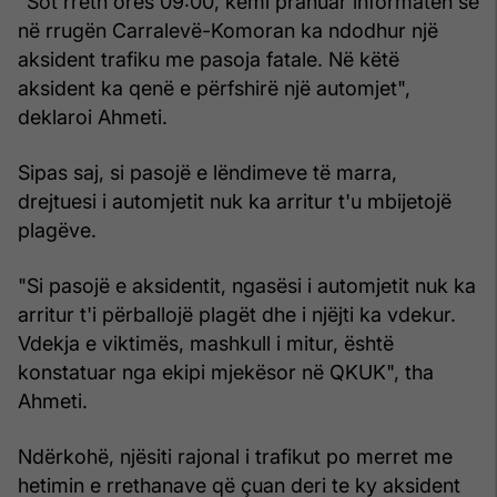
"Sot rreth orës 09:00, kemi pranuar informatën se
në rrugën Carralevë-Komoran ka ndodhur një
aksident trafiku me pasoja fatale. Në këtë
aksident ka qenë e përfshirë një automjet",
deklaroi Ahmeti.
Sipas saj, si pasojë e lëndimeve të marra,
drejtuesi i automjetit nuk ka arritur t'u mbijetojë
plagëve.
"Si pasojë e aksidentit, ngasësi i automjetit nuk ka
arritur t'i përballojë plagët dhe i njëjti ka vdekur.
Vdekja e viktimës, mashkull i mitur, është
konstatuar nga ekipi mjekësor në QKUK", tha
Ahmeti.
Ndërkohë, njësiti rajonal i trafikut po merret me
hetimin e rrethanave që çuan deri te ky aksident