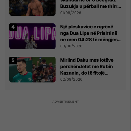
Buzukja u përball me thirrje
anti-shqiptare nga
01/08/2026
tribunat
Një pleskavicë e ngrënë
nga Dua Lipa në Prishtinë
në orën 04:28 të mëngjesit
- dhe bota digjitale serbe
03/08/2026
shpall gjendjen e luftës
Mirlind Daku mes lotëve
përshëndetet me Rubin
Kazanin, do të fitojë
miliona te Spartak Moska
02/08/2026