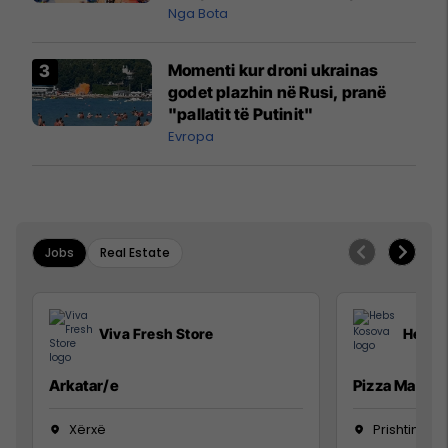
pazakontë
Nga Bota
Momenti kur droni ukrainas
godet plazhin në Rusi, pranë
"pallatit të Putinit"
Evropa
Jobs
Real Estate
Viva Fresh Store
Hebs 
Arkatar/e
Pizza Man
Xërxë
Prishtinë