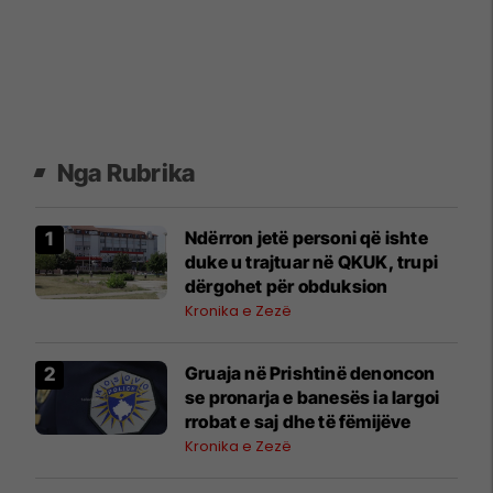
Nga Rubrika
Ndërron jetë personi që ishte
duke u trajtuar në QKUK, trupi
dërgohet për obduksion
Kronika e Zezë
Gruaja në Prishtinë denoncon
se pronarja e banesës ia largoi
rrobat e saj dhe të fëmijëve
Kronika e Zezë