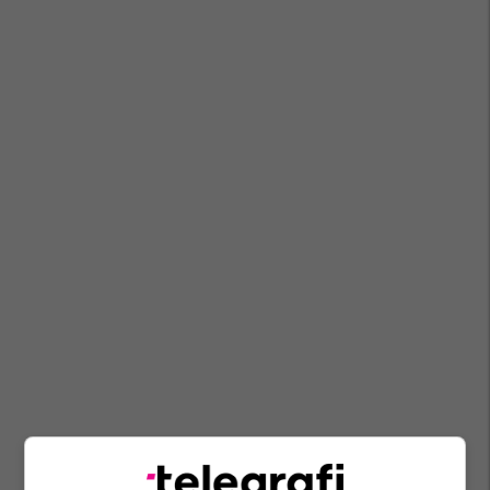
Carralevë
Komoran
Aksident Me Fatalitet