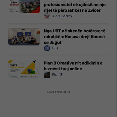
profesionistët e kujdesit në një
rrjet të përbashkët në Zvicër
Alba Health
Nga UBT në skenën botërore të
robotikës: Kosova drejt Koresë
së Jugut
UBT
Plan B Creative rrit ndikimin e
biznesit tuaj online
Plan B