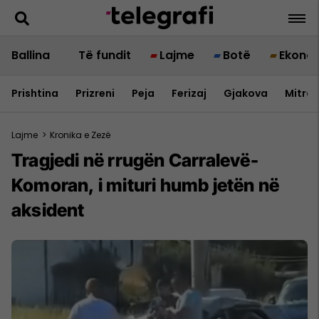
Ballina
Të fundit
Lajme
Botë
Ekono
Prishtina
Prizreni
Peja
Ferizaj
Gjakova
Mitrov
Lajme
>
Kronika e Zezë
Tragjedi në rrugën Carralevë-
Komoran, i mituri humb jetën në
aksident