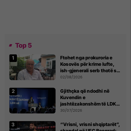
Top 5
Ftohet nga prokuroria e
Kosovës për krime lufte,
ish-gjenerali serb thotë se
dikush e tradhtoi në
02/08/2026
Beograd
Gjithçka që ndodhi në
Kuvendin e
jashtëzakonshëm të LDK-
së
30/07/2026
“Vrisni, vrisni shqiptarët”,
skandal në UFC Beograd: