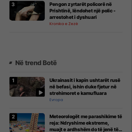
Pengon zyrtarët policorë në
Prishtinë, lëndohet një polic -
arrestohet i dyshuari
Kronika e Zezë
Në trend Botë
Ukrainasit i kapin ushtarët rusë
në befasi, ishin duke fjetur në
strehimoret e kamufluara
Evropa
Meteorologët me parashikime të
reja: Ndryshime ekstreme,
muajt e ardhshëm do të jenë të