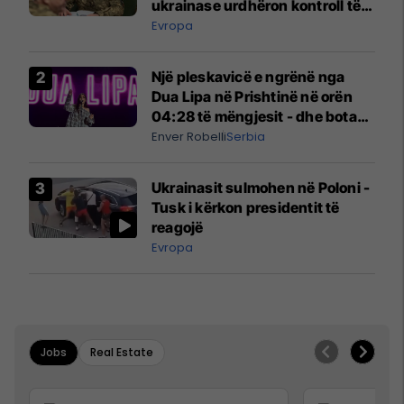
ukrainase urdhëron kontroll të
madh
Evropa
Një pleskavicë e ngrënë nga
Dua Lipa në Prishtinë në orën
04:28 të mëngjesit - dhe bota
digjitale serbe shpall gjendjen e
Enver Robelli
Serbia
luftës
Ukrainasit sulmohen në Poloni -
Tusk i kërkon presidentit të
reagojë
Evropa
Jobs
Real Estate