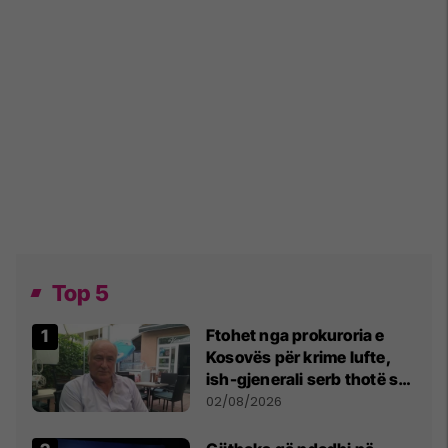
Top 5
Ftohet nga prokuroria e
Kosovës për krime lufte,
ish-gjenerali serb thotë se
dikush e tradhtoi në
02/08/2026
Beograd