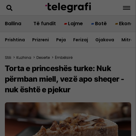
Ballina
Të fundit
Lajme
Botë
Ekono
Prishtina
Prizreni
Peja
Ferizaj
Gjakova
Mitrov
Stili
>
Kuzhina
>
Deserte
>
Ëmbëlsirë
Torta e princeshës turke: Nuk
përmban miell, vezë apo sheqer -
nuk është e pjekur