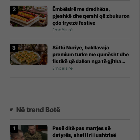
Ëmbëlsirë me dredhëza,
pjeshkë dhe qershi që zbukuron
çdo tryezë festive
Ëmbëlsirë
Sütlü Nuriye, bakllavaja
premium turke me qumësht dhe
fistikë që dallon nga të gjitha
llojet klasike
Ëmbëlsirë
Në trend Botë
Pesë ditë pas marrjes së
detyrës, shefi i ri i ushtrisë