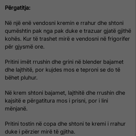
Përgatitja:
Në një enë vendosni kremin e rrahur dhe shtoni
qumështin pak nga pak duke e trazuar gjatë gjithë
kohës. Kur të trashet mirë e vendosni në frigorifer
për gjysmë ore.
Pritini imët rrushin dhe grini në blender bajamet
dhe lajthitë, por kujdes mos e teproni se do të
bëhet pluhur.
Në krem shtoni bajamet, lajthitë dhe rrushin dhe
kajsitë e përgatitura mos i prisni, por i lini
mënjanë.
Pritini tostin në copa dhe shtoni te kremi i rrahur
duke i përzier mirë të gjitha.