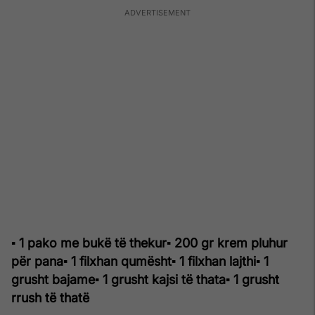
▪ 1 pako me bukë të thekur
▪ 200 gr krem pluhur
për pana
▪ 1 filxhan qumësht
▪ 1 filxhan lajthi
▪ 1
grusht bajame
▪ 1 grusht kajsi të thata
▪ 1 grusht
rrush të thatë