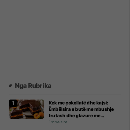
Nga Rubrika
Kek me çokollatë dhe kajsi:
Ëmbëlsira e butë me mbushje
frutash dhe glazurë me
shkëlqim
Ëmbëlsirë