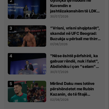
Gjithçka që ndodhi në
Kuvendin e
jashtëzakonshëm të LDK-
së
30/07/2026
“Vrisni, vrisni shqiptarët”,
skandal në UFC Beograd:
Buzukja u përball me thirrje
anti-shqiptare nga
01/08/2026
tribunat
"Nëse është përfshirë, ka
gabuar rëndë, nuk i falet",
Abdixhiku i çon “selam”
Përparim Ramës
30/07/2026
Mirlind Daku mes lotëve
përshëndetet me Rubin
Kazanin, do të fitojë
miliona te Spartak Moska
02/08/2026