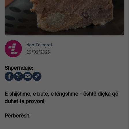
Nga
Telegrafi
28/02/2025
E shijshme, e butë, e lëngshme - është diçka që
duhet ta provoni
Përbërësit: