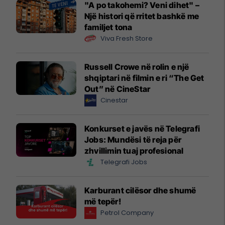
"A po takohemi? Veni dihet" –
Një histori që rritet bashkë me
familjet tona
Viva Fresh Store
Russell Crowe në rolin e një
shqiptari në filmin e ri “The Get
Out” në CineStar
Cinestar
Konkurset e javës në Telegrafi
Jobs: Mundësi të reja për
zhvillimin tuaj profesional
Telegrafi Jobs
Karburant cilësor dhe shumë
më tepër!
Petrol Company