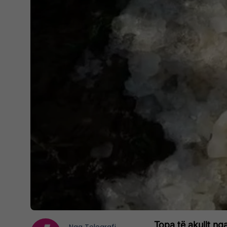
Topa të akullt nga