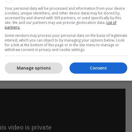
Your personal data will be processed and information from your device
(cookies, unique identifiers, and other device data) may be stored by,
accessed by and shared with 369 partners, or used specifically by this
site. We and our partners may use precise geolocation data.
List of
partners.
në dërguar një mostër të topit të akullt në laborator
Some vendors may process your personal data on the basis of legitimate
izat, dhe për të konstatuar nëse bëhet fjalë për
interest, which you can object to by managing your options below. Look
for a link at the bottom of this page or in the site menu to manage or
hkaktuar nga faktori njeri.
withdraw consent in privacy and cookie settings.
ullt që krijuan panik pasi banorët dëgjuan zhurmën
Manage options
Consent
 qielli", ka deklaruar një banor i këtij fshati.