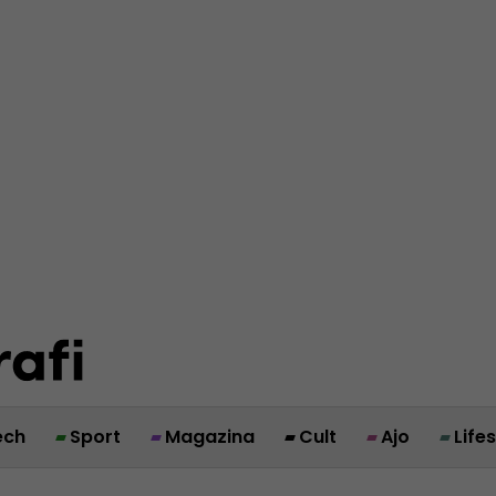
ech
Sport
Magazina
Cult
Ajo
Life