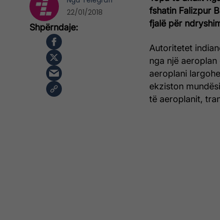
Nga
Telegrafi
fshatin Falizpur 
22/01/2018
fjalë për ndryshi
Autoritetet india
nga një aeroplan 
aeroplani largohe
ekziston mundësia
të aeroplanit, tr