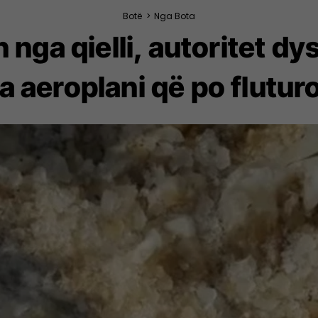
Botë
>
Nga Bota
 nga qielli, autoritet d
ga aeroplani që po flutur