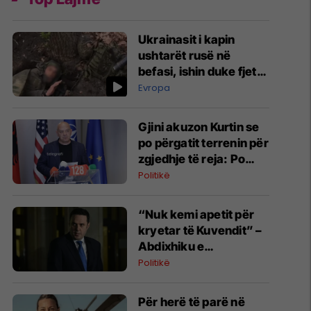
Ukrainasit i kapin
ushtarët rusë në
befasi, ishin duke fjetur
në strehimoret e
Evropa
kamufluara
Gjini akuzon Kurtin se
po përgatit terrenin për
zgjedhje të reja: Po
manipulon opinionin
Politikë
publik
“Nuk kemi apetit për
kryetar të Kuvendit” –
Abdixhiku e
konsideron si figurë
Politikë
ceremoniale
Për herë të parë në