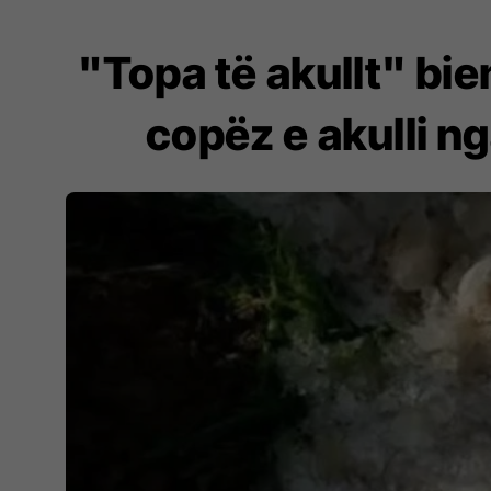
"Topa të akullt" bien
copëz e akulli n