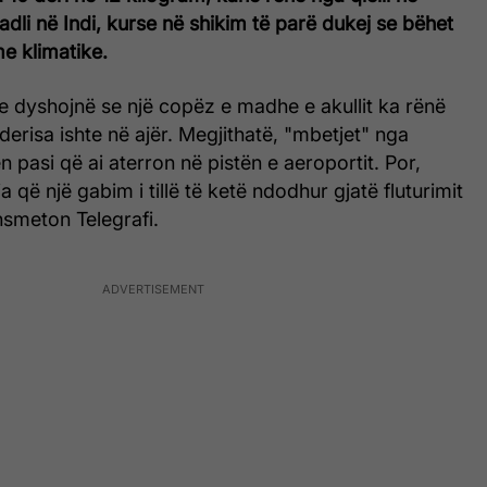
Badli në Indi, kurse në shikim të parë dukej se bëhet
me klimatike.
ne dyshojnë se një copëz e madhe e akullit ka rënë
derisa ishte në ajër. Megjithatë, "mbetjet" nga
n pasi që ai aterron në pistën e aeroportit. Por,
 që një gabim i tillë të ketë ndodhur gjatë fluturimit
ansmeton Telegrafi.