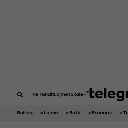
Të Fundit
Lajme lokale
Ballina
Lajme
Botë
Ekonomi
T