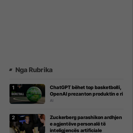
Nga Rubrika
ChatGPT bëhet top basketbolli,
OpenAI prezanton produktin e ri
AI
Zuckerberg parashikon ardhjen
e agjentëve personalë të
inteligjencës artificiale