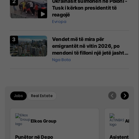
Ukrainasit sulmohen në Poloni -
Mançesterit
Tusk i kërkon presidentit të
reagojë
Evropa
Vendet më të mira për
emigrantët në vitin 2026, po
mendoni të filloni një jetë jashtë
vendit?
Nga Bota
Jobs
Real Estate
Elkos Group
ALTIN
Punëtor në Depo
Asistente e S