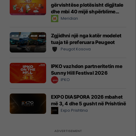
gërvishtëse plotësisht digjitale
dhe mbi 40 mijë shpërblime
instant!
Meridian
Zgjidhni një nga katër modelet
tuaja të preferuara Peugeot
Peugot Kosova
IPKO vazhdon partneritetin me
Sunny Hill Festival 2026
IPKO
EXPO DIASPORA 2026 mbahet
më 3, 4 dhe 5 gusht në Prishtinë
Expo Prishtina