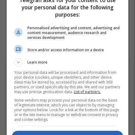
Telegrafi asks for your consent to use
your personal data for the following
purposes:
Personalised advertising and content, advertising and
content measurement, audience research and
services development
Store and/or access information on a device
Learn more
Top 5
Your personal data will be processed and information from
your device (cookies, unique identifiers, and other device
data) may be stored by, accessed by and shared with 369
Pesë ditë pas marrjes së
partners, or used specifically by this site. We and our partners
detyrës, shefi i ri i ushtrisë
may use precise geolocation data.
List of partners.
ukrainase urdhëron
Some vendors may process your personal data on the basis
kontroll të madh
26/07/2026
of legitimate interest, which you can object to by managing
your options below. Look for a link at the bottom of this page
or in the site menu to manage or withdraw consent in privacy
Gjithçka që ndodhi në
and cookie settings.
Kuvendin e
jashtëzakonshëm të LDK-