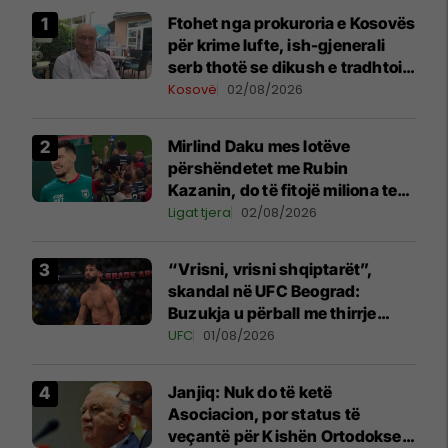
Ftohet nga prokuroria e Kosovës
për krime lufte, ish-gjenerali
serb thotë se dikush e tradhtoi
në Beograd
Kosovë
02/08/2026
Mirlind Daku mes lotëve
përshëndetet me Rubin
Kazanin, do të fitojë miliona te
Spartak Moska
Ligat tjera
02/08/2026
“Vrisni, vrisni shqiptarët”,
skandal në UFC Beograd:
Buzukja u përball me thirrje
anti-shqiptare nga tribunat
UFC
01/08/2026
Janjiq: Nuk do të ketë
Asociacion, por status të
veçantë për Kishën Ortodokse