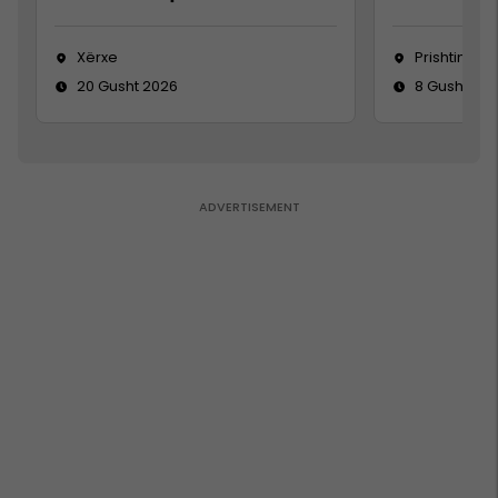
Xërxe
Prishtinë
20 Gusht 2026
8 Gusht 20