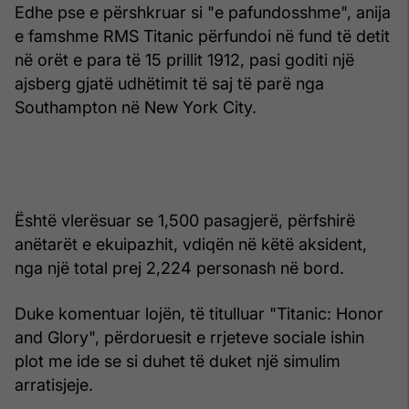
Edhe pse e përshkruar si "e pafundosshme", anija
e famshme RMS Titanic përfundoi në fund të detit
në orët e para të 15 prillit 1912, pasi goditi një
ajsberg gjatë udhëtimit të saj të parë nga
Southampton në New York City.
Është vlerësuar se 1,500 pasagjerë, përfshirë
anëtarët e ekuipazhit, vdiqën në këtë aksident,
nga një total prej 2,224 personash në bord.
Duke komentuar lojën, të titulluar "Titanic: Honor
and Glory", përdoruesit e rrjeteve sociale ishin
plot me ide se si duhet të duket një simulim
arratisjeje.