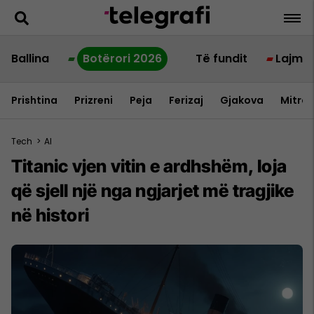
Ballina
Botërori 2026
Të fundit
Lajme
Prishtina
Prizreni
Peja
Ferizaj
Gjakova
Mitrov
Tech
>
AI
Titanic vjen vitin e ardhshëm, loja
që sjell një nga ngjarjet më tragjike
në histori