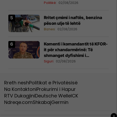
Serbe në Kosovë
Politikë
02/08/2026
Rritet çmimi i naftës, benzina
pëson ulje të lehtë
Biznes
02/08/2026
Komenti i komandantit të KFOR-
it për xhandarmërinë: Të
shmanget dyfishimi i
përpjekjeve
Siguri
02/08/2026
Rreth nesh
Politikat e Privatësisë
Na Kontaktoni
Prokurimi i Hapur
RTV Dukagjini
Deutsche Welle
ICK
Ndreqe.com
Shkabaj
Germin
×