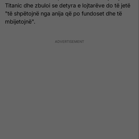
Titanic dhe zbuloi se detyra e lojtarëve do të jetë
"të shpëtojnë nga anija që po fundoset dhe të
mbijetojnë".