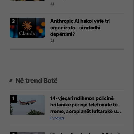
AI
Anthropic AI hakoi vetë tri
organizata - si ndodhi
depërtimi?
AI
Në trend Botë
14-vjeçari ndihmon policinë
britanike për një telefonatë të
rreme, aeroplanët luftarakë u
ngritën në ajër për të
Evropa
interceptuar fluturaken e Qatar
Airways që po shkonte drejt