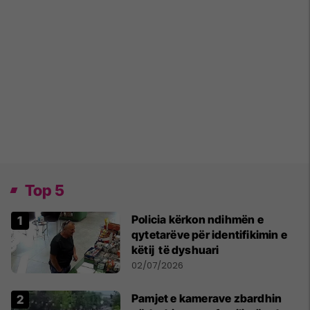
Top 5
Policia kërkon ndihmën e
qytetarëve për identifikimin e
këtij të dyshuari
02/07/2026
Pamjet e kamerave zbardhin