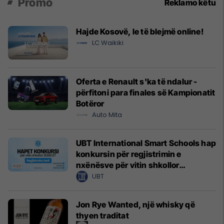
Promo
Reklamo këtu
Hajde Kosovë, le të blejmë online!
LC Waikiki
Oferta e Renault s'ka të ndalur -
përfitoni para finales së Kampionatit
Botëror
Auto Mita
UBT International Smart Schools hap
konkursin për regjistrimin e
nxënësve për vitin shkollor
2026/2027
UBT
Jon Rye Wanted, një whisky që
thyen traditat