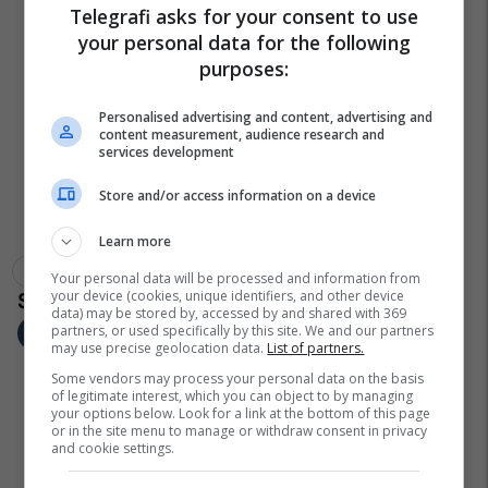
Telegrafi asks for your consent to use
your personal data for the following
purposes:
Personalised advertising and content, advertising and
content measurement, audience research and
services development
Store and/or access information on a device
Learn more
Tiramisu
Libri I Rekordeve Guinness
Your personal data will be processed and information from
your device (cookies, unique identifiers, and other device
data) may be stored by, accessed by and shared with 369
partners, or used specifically by this site. We and our partners
may use precise geolocation data.
List of partners.
Some vendors may process your personal data on the basis
of legitimate interest, which you can object to by managing
your options below. Look for a link at the bottom of this page
or in the site menu to manage or withdraw consent in privacy
and cookie settings.