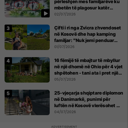
përleshjen mes familjarëve ku
mbetën të plagosur katër
persona
02/07/2026
Çifti i ri nga Zvicra zhvendoset
në Kosovë dhe hap kamping
familjar: "Nuk jemi penduar
asnjë ditë"
01/07/2026
16 fëmijë të mbajtur të mbyllur
në një dhomë në Ohio për 4 vjet
shpëtohen - tani ata i pret një
sfidë e madhe
05/07/2026
25-vjeçarja shqiptare diplomon
në Danimarkë, punimi për
luftën në Kosovë vlerësohet me
notën më të lartë
04/07/2026