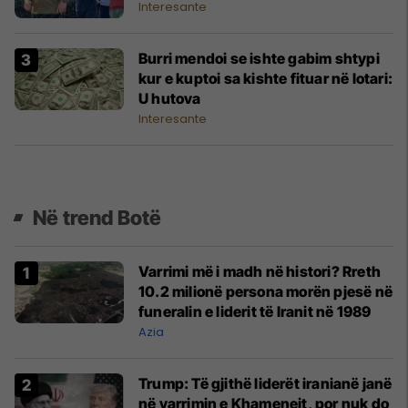
Interesante
Burri mendoi se ishte gabim shtypi
kur e kuptoi sa kishte fituar në lotari:
U hutova
Interesante
Në trend Botë
Varrimi më i madh në histori? Rreth
10.2 milionë persona morën pjesë në
funeralin e liderit të Iranit në 1989
Azia
Trump: Të gjithë liderët iranianë janë
në varrimin e Khameneit, por nuk do