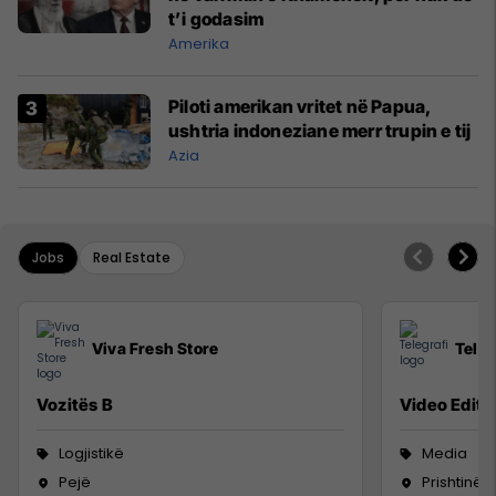
t’i godasim
Amerika
Piloti amerikan vritet në Papua,
ushtria indoneziane merr trupin e tij
Azia
Jobs
Real Estate
Viva Fresh Store
Teleg
Vozitës B
Video Editor
Logjistikë
Media
Pejë
Prishtinë