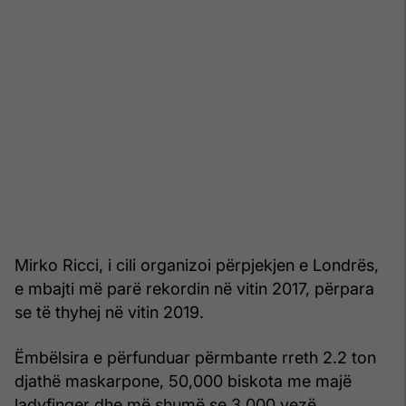
Mirko Ricci, i cili organizoi përpjekjen e Londrës,
e mbajti më parë rekordin në vitin 2017, përpara
se të thyhej në vitin 2019.
Ëmbëlsira e përfunduar përmbante rreth 2.2 ton
djathë maskarpone, 50,000 biskota me majë
ladyfinger dhe më shumë se 3,000 vezë.