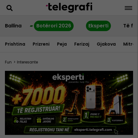
Ballina
Botërori 2026
Eksperti
Të fu
Prishtina
Prizreni
Peja
Ferizaj
Gjakova
Mitrov
Fun
>
Interesante