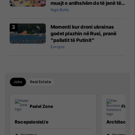
muajt e ardhshëm do të jenë të
pazakontë
Nga Bota
Momenti kur droni ukrainas
godet plazhin në Rusi, pranë
"pallatit të Putinit"
Evropa
Jobs
Real Estate
Padel Zone
Flex B
Recepsionist/e
Architect