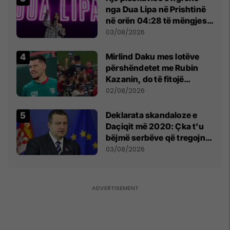
nga Dua Lipa në Prishtinë
në orën 04:28 të mëngjesit
- dhe bota digjitale serbe
03/08/2026
shpall gjendjen e luftës
Mirlind Daku mes lotëve
përshëndetet me Rubin
Kazanin, do të fitojë
miliona te Spartak Moska
02/08/2026
​Deklarata skandaloze e
Daçiqit më 2020: Çka t'u
bëjmë serbëve që tregojnë
ku janë varrosur shqiptarët
03/08/2026
në Serbi