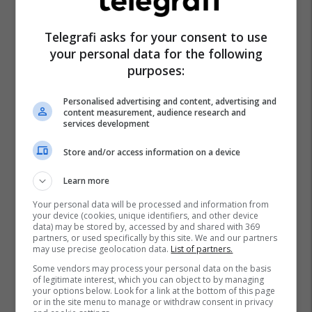
Telegrafi asks for your consent to use
your personal data for the following
purposes:
Personalised advertising and content, advertising and
content measurement, audience research and
services development
Store and/or access information on a device
Learn more
Your personal data will be processed and information from
your device (cookies, unique identifiers, and other device
data) may be stored by, accessed by and shared with 369
partners, or used specifically by this site. We and our partners
may use precise geolocation data.
List of partners.
Some vendors may process your personal data on the basis
of legitimate interest, which you can object to by managing
your options below. Look for a link at the bottom of this page
or in the site menu to manage or withdraw consent in privacy
Barcelona
Gerard Martin
La Liga
Miguel Angel Gil