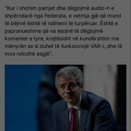
“Kur i shohim pamjet dhe dëgjojmë audio-n e
shpërndarë nga Federata, e vetmja gjë që mund
të bëjmë është të ndihemi të turpëruar. Është e
papranueshme që na lejojnë të dëgjojmë
komentet e tyre, krejtësisht në kundërshtim me
mënyrën se si duhet të funksionojë VAR-i, dhe të
mos ndodhë asgjë”.