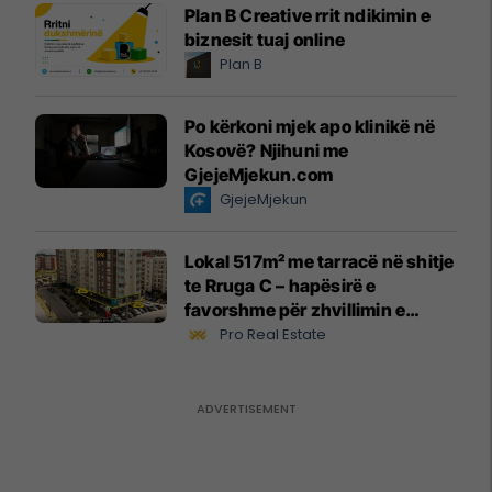
Plan B Creative rrit ndikimin e
biznesit tuaj online
Plan B
Po kërkoni mjek apo klinikë në
Kosovë? Njihuni me
GjejeMjekun.com
GjejeMjekun
Lokal 517m² me tarracë në shitje
te Rruga C – hapësirë e
favorshme për zhvillimin e
biznesit #15796
Pro Real Estate