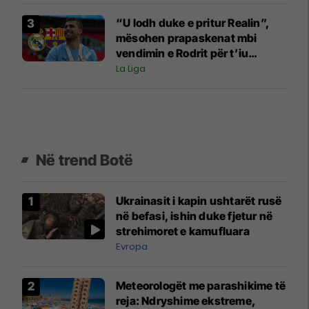
“U lodh duke e pritur Realin”,
mësohen prapaskenat mbi
vendimin e Rodrit për t’iu
bashkuar Barcelonës
La Liga
Në trend Botë
Ukrainasit i kapin ushtarët rusë
në befasi, ishin duke fjetur në
strehimoret e kamufluara
Evropa
Meteorologët me parashikime të
reja: Ndryshime ekstreme,