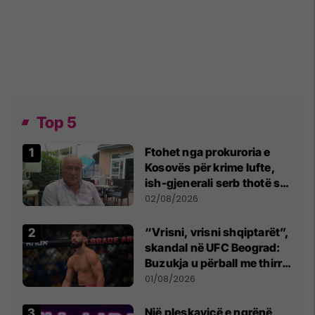
Top 5
Ftohet nga prokuroria e
Kosovës për krime lufte,
ish-gjenerali serb thotë se
dikush e tradhtoi në
02/08/2026
Beograd
“Vrisni, vrisni shqiptarët”,
skandal në UFC Beograd:
Buzukja u përball me thirrje
anti-shqiptare nga
01/08/2026
tribunat
Një pleskavicë e ngrënë