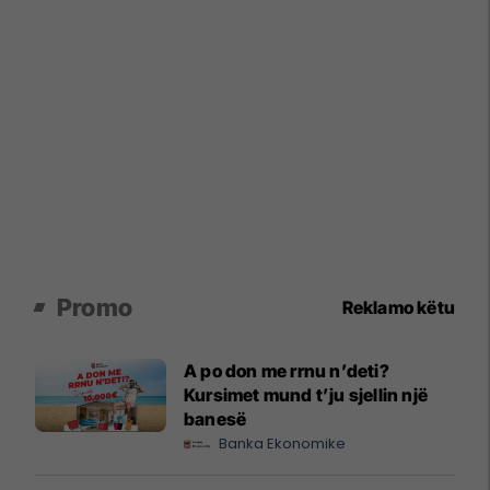
Promo
Reklamo këtu
A po don me rrnu n’deti?
Kursimet mund t’ju sjellin një
banesë
Banka Ekonomike