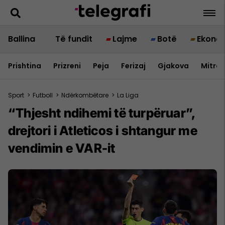
Ballina
Të fundit
Lajme
Botë
Ekono
Prishtina
Prizreni
Peja
Ferizaj
Gjakova
Mitrov
Sport
>
Futboll
>
Ndërkombëtare
>
La Liga
“Thjesht ndihemi të turpëruar”,
drejtori i Atleticos i shtangur me
vendimin e VAR-it