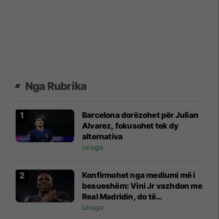
Nga Rubrika
Barcelona dorëzohet për Julian
Alvarez, fokusohet tek dy
alternativa
La Liga
Konfirmohet nga mediumi më i
besueshëm: Vini Jr vazhdon me
Real Madridin, do të
nënshkruajë për gjashtë vite
La Liga