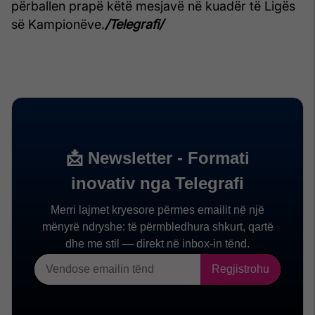
përballen prapë këtë mesjavë në kuadër të Ligës
së Kampionëve.
/Telegrafi/