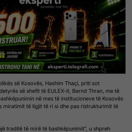
blikës së Kosovës, Hashim Thaçi, priti sot
ë detyrës së shefit të EULEX-it, Bernd Thran, me të
 bashkëpunimin në mes të institucioneve të Kosovës
iratimit të ligjit të ri si dhe pas ristrukturimit të
ë traditë të mirë të bashkëpunimit”, u shpreh