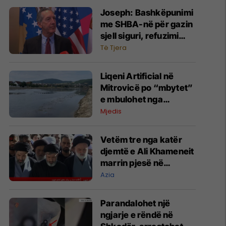
​Joseph: Bashkëpunimi
me SHBA-në për gazin
sjell siguri, refuzimi
sjell pasoja
Të Tjera
​Liqeni Artificial në
Mitrovicë po “mbytet”
e mbulohet nga
barishtet, kush e ka
Mjedis
fajin?
Vetëm tre nga katër
djemtë e Ali Khameneit
marrin pjesë në
varrimin e babait -
Azia
Mojtaba ende 'i
zhdukur'
Parandalohet një
ngjarje e rëndë në