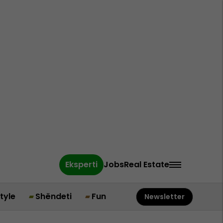
Eksperti
Jobs
Real Estate
style
Shëndeti
Fun
Newsletter