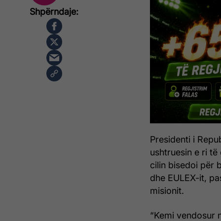
Presidenti i Repu
ushtruesin e ri t
cilin bisedoi për
dhe EULEX-it, pas m
misionit.
“Kemi vendosur nj