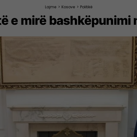
Lajme
>
Kosove
>
Politikë
itë e mirë bashkëpunimi