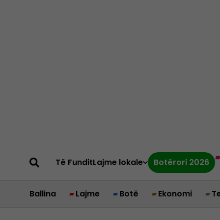
Të Fundit
Lajme lokale
Botërori 2026
Ballina
Lajme
Botë
Ekonomi
T