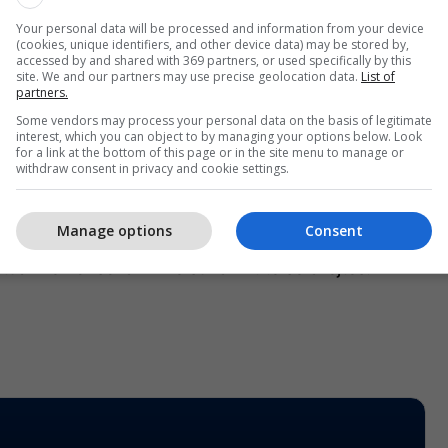
të marrin edhe më shumë kompetenca. Presidenti
Your personal data will be processed and information from your device
oi atë për bashkëpunimin e EULEX-it me Qeverinë,
(cookies, unique identifiers, and other device data) may be stored by,
accessed by and shared with 369 partners, or used specifically by this
ejtësisë si dhe me të gjitha institucionet e tjera
site. We and our partners may use precise geolocation data.
List of
ovës.
partners.
Some vendors may process your personal data on the basis of legitimate
interest, which you can object to by managing your options below. Look
ës së shefit të EULEX-it, Bernd Thran, theksoi se
for a link at the bottom of this page or in the site menu to manage or
dojë bashkëpunimin me institucionet e Kosovës
withdraw consent in privacy and cookie settings.
urimit të brendshëm të misionit.
Manage options
Consent
ublikës së Kosovës, Hashim Thaçi, tha se Kosova
uar në konsolidimin e sundimit të së drejtës.