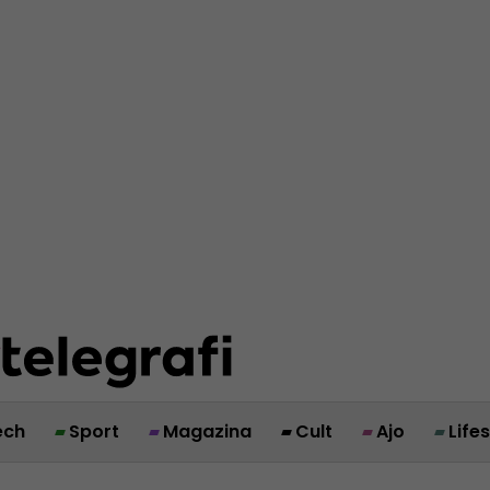
ech
Sport
Magazina
Cult
Ajo
Life