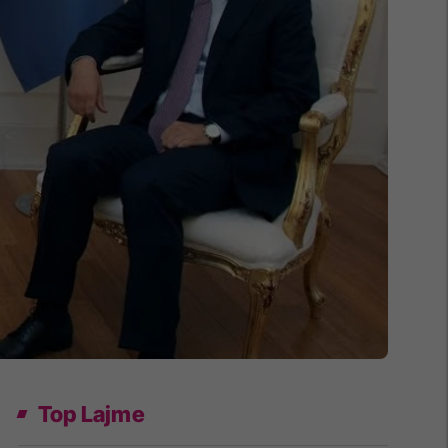
Top Lajme