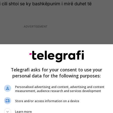
i cili shtoi se ky bashkëpunim i mirë duhet të
Telegrafi asks for your consent to use your
personal data for the following purposes:
Personalised advertising and content, advertising and content
measurement, audience research and services development
Store and/or access information on a device
ucionet e Kosovës kanë shtuar kapacitetet e veta dhe
Learn more