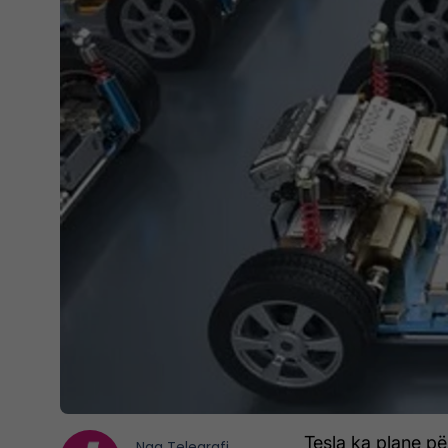
Tesla ka plane për
Nga
Telegrafi