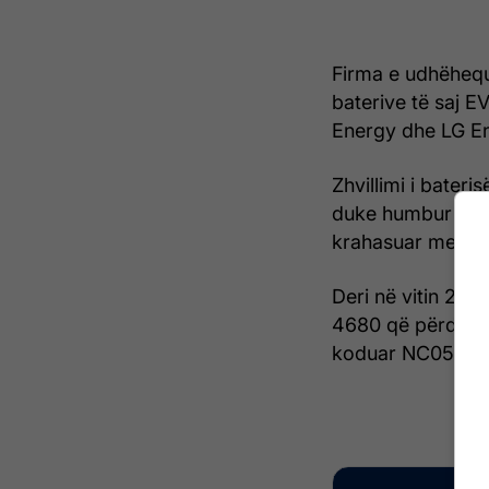
Firma e udhëhequ
baterive të saj E
Energy dhe LG E
Zhvillimi i bater
duke humbur 70%
krahasuar me pro
Deri në vitin 2026
4680 që përdorin 
koduar NC05, do t