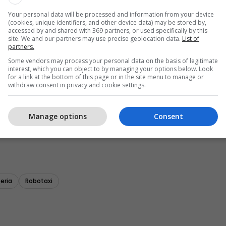
Your personal data will be processed and information from your device
(cookies, unique identifiers, and other device data) may be stored by,
accessed by and shared with 369 partners, or used specifically by this
site. We and our partners may use precise geolocation data.
List of
partners.
Some vendors may process your personal data on the basis of legitimate
interest, which you can object to by managing your options below. Look
for a link at the bottom of this page or in the site menu to manage or
withdraw consent in privacy and cookie settings.
Manage options
Consent