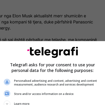
r nga Elon Musk aktualisht merr shumicën e
V nga kompani të tjera, duke përfshirë Panasonic
nergy.
isë së saj është përballur me telashe, me kompaninë
 deri në 80% të katodave në prodhimin testues
dhuesit e baterive konvencionale.
, Tesla planifikon të prezantojë katër versione të
Telegrafi asks for your consent to use your
katodën e thatë, njëra prej të cilave, me emrin e
personal data for the following purposes:
ë fuqizojë robotaksi, sipas raportit. /
Telegrafi
/
Personalised advertising and content, advertising and content
measurement, audience research and services development
Store and/or access information on a device
Learn more