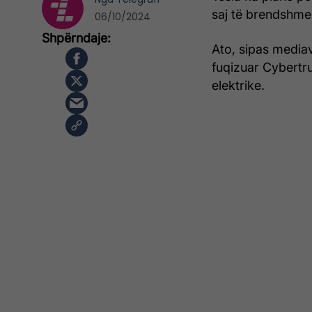
saj të brendshme
06/10/2024
Ato, sipas mediav
fuqizuar Cybertr
elektrike.