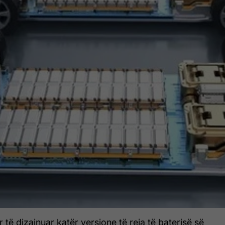
 të dizajnuar katër versione të reja të baterisë së