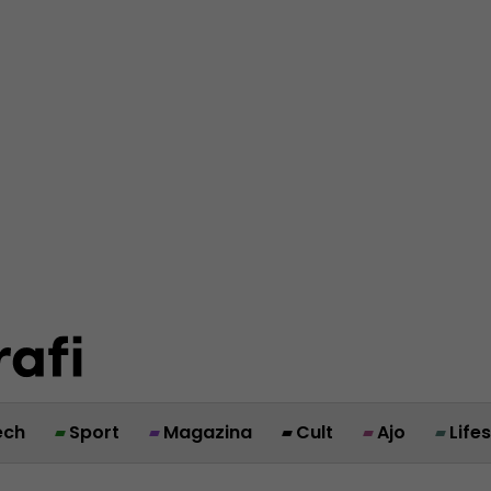
ech
Sport
Magazina
Cult
Ajo
Life