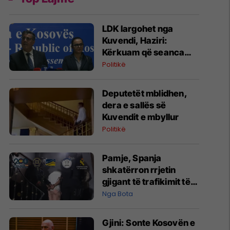
LDK largohet nga
Kuvendi, Haziri:
Kërkuam që seanca
konstituive të mbahet
Politikë
sonte
Deputetët mblidhen,
dera e sallës së
Kuvendit e mbyllur
Politikë
Pamje, Spanja
shkatërron rrjetin
gjigant të trafikimit të
emigrantëve dhe
Nga Bota
drogës në Mesdhe
Gjini: Sonte Kosovën e