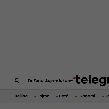
Të Fundit
Lajme lokale
Ballina
Lajme
Botë
Ekonomi
T