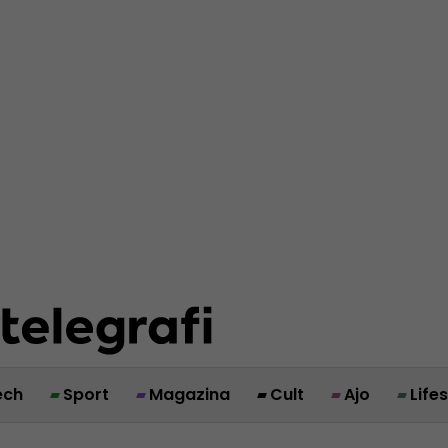
ech
Sport
Magazina
Cult
Ajo
Life