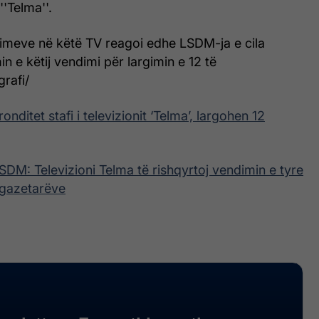
'Telma''.
limeve në këtë TV reagoi edhe LSDM-ja e cila
n e këtij vendimi për largimin e 12 të
rafi/
ronditet stafi i televizionit ‘Telma’, largohen 12
SDM: Televizioni Telma të rishqyrtoj vendimin e tyre
 gazetarëve