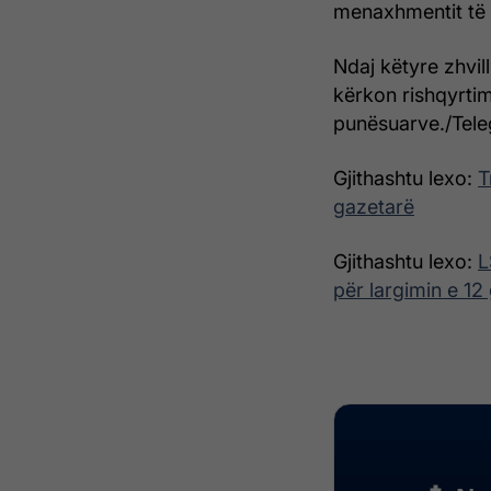
menaxhmentit të '
Ndaj këtyre zhvil
kërkon rishqyrtimi
punësuarve./Teleg
Gjithashtu lexo:
T
gazetarë
Gjithashtu lexo:
L
për largimin e 12