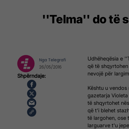
''Telma'' do të 
Udhëheqësia e ''T
Nga
Telegrafi
që të shqyrtohen 
26/05/2016
nevojë për largi
Kështu u vendos n
gazetarja Violeta
të shqyrtohet në
që t'i blehet sta
të largohen, ose 
larguarve t'u jepe