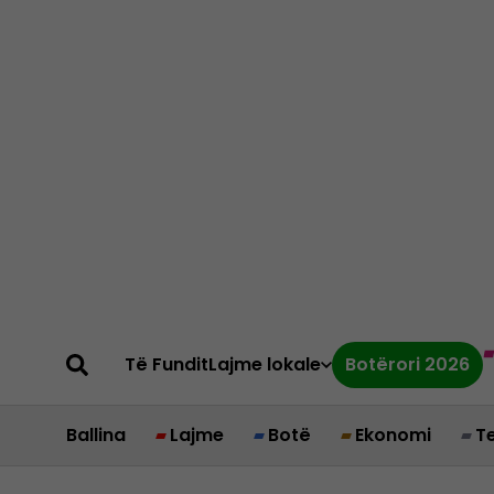
Të Fundit
Lajme lokale
Botërori 2026
Ballina
Lajme
Botë
Ekonomi
T