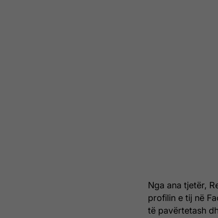
Nga ana tjetër, R
profilin e tij në
të pavërtetash d