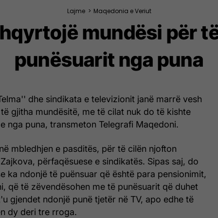
Lajme
>
Maqedonia e Veriut
shqyrtojë mundësi për të
punësuarit nga puna
elma'' dhe sindikata e televizionit janë marrë vesh
të gjitha mundësitë, me të cilat nuk do të kishte
me nga puna, transmeton Telegrafi Maqedoni.
ë mbledhjen e pasditës, për të cilën njofton
 Zajkova, përfaqësuese e sindikatës. Sipas saj, do
se ka ndonjë të puënsuar që është para pensionimit,
zhi, që të zëvendësohen me të punësuarit që duhet
t'u gjendet ndonjë punë tjetër në TV, apo edhe të
n dy deri tre rroga.