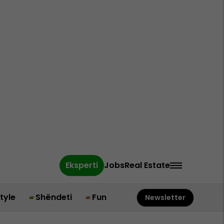
Eksperti
Jobs
Real Estate
style
Shëndeti
Fun
Newsletter