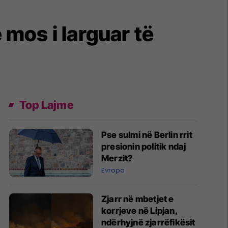
 mos i larguar të
Top Lajme
Pse sulmi në Berlin rrit
presionin politik ndaj
Merzit?
Evropa
Zjarr në mbetjet e
korrjeve në Lipjan,
ndërhyjnë zjarrëfikësit