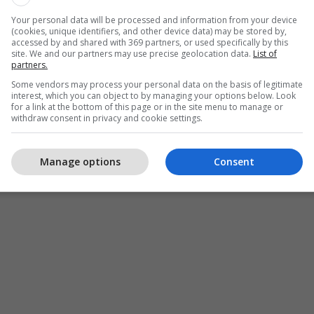
Your personal data will be processed and information from your device
(cookies, unique identifiers, and other device data) may be stored by,
accessed by and shared with 369 partners, or used specifically by this
site. We and our partners may use precise geolocation data.
List of
partners.
Some vendors may process your personal data on the basis of legitimate
interest, which you can object to by managing your options below. Look
for a link at the bottom of this page or in the site menu to manage or
withdraw consent in privacy and cookie settings.
Manage options
Consent