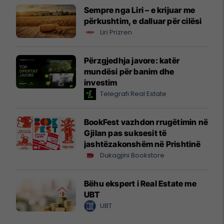
Sempre nga Liri – e krijuar me
përkushtim, e dalluar për cilësi
Liri Prizren
Përzgjedhja javore: katër
mundësi për banim dhe
investim
Telegrafi Real Estate
BookFest vazhdon rrugëtimin në
Gjilan pas suksesit të
jashtëzakonshëm në Prishtinë
Dukagjini Bookstore
Bëhu ekspert i Real Estate me
UBT
UBT