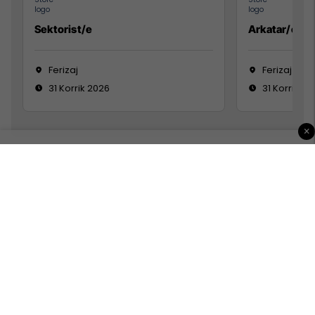
Sektorist/e
Arkatar/e
Ferizaj
Ferizaj
31 Korrik 2026
31 Korrik 20
×