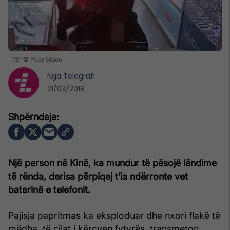
13:"© Pear Video
Nga
Telegrafi
21/03/2018
Një person në Kinë, ka mundur të pësojë lëndime
të rënda, derisa përpiqej t’ia ndërronte vet
baterinë e telefonit.
Pajisja papritmas ka eksploduar dhe nxori flakë të
mëdha, të cilat i kërcyen fytyrës, transmeton