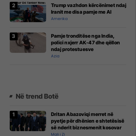
Trump vazhdon kërcënimet ndaj
Iranit me disa pamje me Al
Amerika
Pamje tronditëse nga India,
polici nxjerr AK-47 dhe qëllon
ndaj protestuesve
Azia
Në trend Botë
Dritan Abazoviqi merret në
pyetje për dhënien e shtetësisë
së nderit biznesmenit kosovar
Mali i Zi