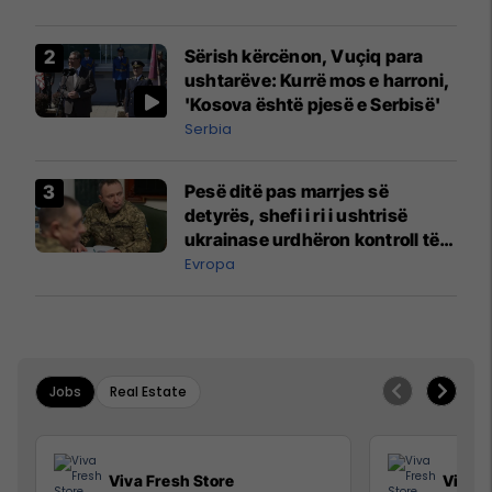
Sërish kërcënon, Vuçiq para
ushtarëve: Kurrë mos e harroni,
'Kosova është pjesë e Serbisë'
Serbia
Pesë ditë pas marrjes së
detyrës, shefi i ri i ushtrisë
ukrainase urdhëron kontroll të
madh
Evropa
Jobs
Real Estate
Viva Fresh Store
Viva F