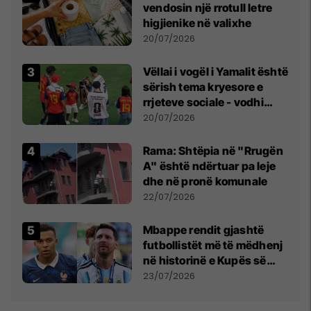
vendosin një rrotull letre
higjienike në valixhe
20/07/2026
Vëllai i vogël i Yamalit është
sërish tema kryesore e
rrjeteve sociale - vodhi
vëmendjen pas finales së
20/07/2026
Kupës së Botës
Rama: Shtëpia në "Rrugën
A" është ndërtuar pa leje
dhe në pronë komunale
22/07/2026
Mbappe rendit gjashtë
futbollistët më të mëdhenj
në historinë e Kupës së
Botës, Messi mbetet i dyti
23/07/2026