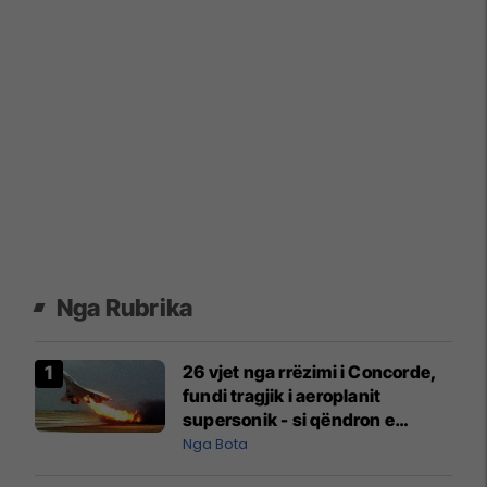
Nga Rubrika
26 vjet nga rrëzimi i Concorde,
fundi tragjik i aeroplanit
supersonik - si qëndron e
vërteta?
Nga Bota