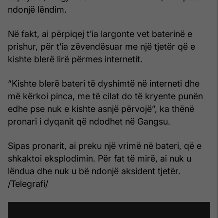
ndonjë lëndim.
Në fakt, ai përpiqej t’ia largonte vet baterinë e
prishur, për t’ia zëvendësuar me një tjetër që e
kishte blerë lirë përmes internetit.
“Kishte blerë bateri të dyshimtë në interneti dhe
më kërkoi pinca, me të cilat do të kryente punën
edhe pse nuk e kishte asnjë përvojë”, ka thënë
pronari i dyqanit që ndodhet në Gangsu.
Sipas pronarit, ai preku një vrimë në bateri, që e
shkaktoi eksplodimin. Për fat të mirë, ai nuk u
lëndua dhe nuk u bë ndonjë aksident tjetër.
/Telegrafi/