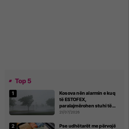
Top 5
Kosova nën alarmin e kuq
të ESTOFEX,
paralajmërohen stuhi të
fuqishme me breshër dhe
21/07/2026
erëra të forta
Pse udhëtarët me përvojë