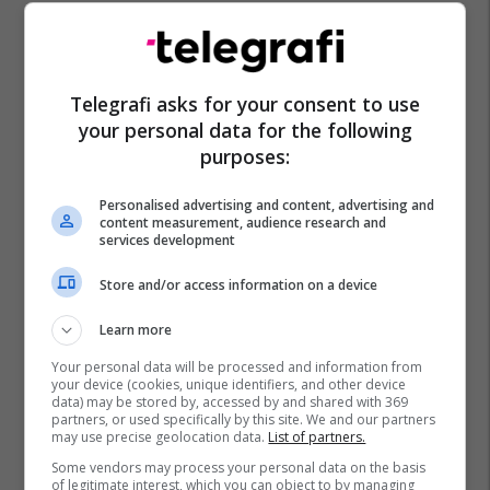
Telegrafi asks for your consent to use
your personal data for the following
purposes:
Eksplodim
Internet
Bateri
Gangsu
Kinë
Telefon
Personalised advertising and content, advertising and
content measurement, audience research and
services development
Store and/or access information on a device
Learn more
Your personal data will be processed and information from
your device (cookies, unique identifiers, and other device
data) may be stored by, accessed by and shared with 369
partners, or used specifically by this site. We and our partners
may use precise geolocation data.
List of partners.
Some vendors may process your personal data on the basis
of legitimate interest, which you can object to by managing