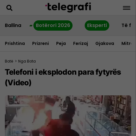
Ballina
Botërori 2026
Eksperti
Të fu
Prishtina
Prizreni
Peja
Ferizaj
Gjakova
Mitrov
Botë
>
Nga Bota
Telefoni i eksplodon para fytyrës
(Video)