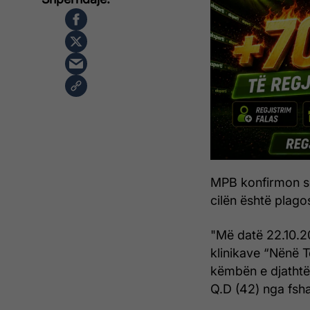
MPB konfirmon se
cilën është plago
"Më datë 22.10.2
klinikave “Nënë 
këmbën e djathtë 
Q.D (42) nga fsh