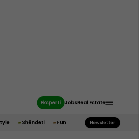
Eksperti
Jobs
Real Estate
style
Shëndeti
Fun
Newsletter