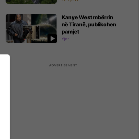
kamionët mbi 20 tonë
Kanye West mbërrin
në Tiranë, publikohen
pamjet
Yjet