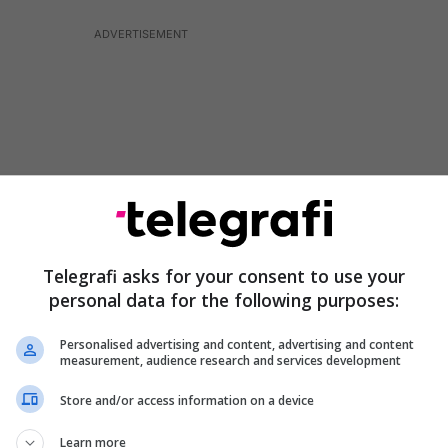
Telegrafi asks for your consent to use your
personal data for the following purposes:
Personalised advertising and content, advertising and content
measurement, audience research and services development
cisë kanë shkuar në vendngjarje dhe kanë
th orës 20:00 Q.D. është thirrur nga një person që
Store and/or access information on a device
 së shtëpisë së tij, pas së cilës personi ka qëlluar
Learn more