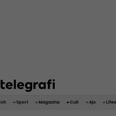
ech
Sport
Magazina
Cult
Ajo
Life