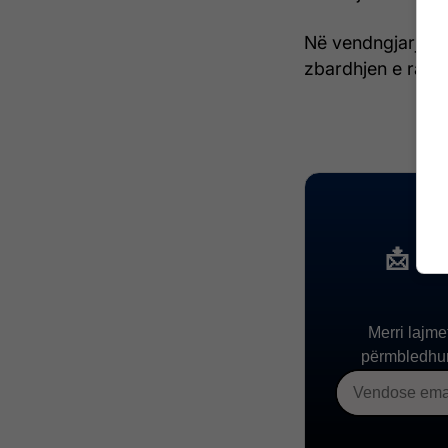
Në vendngjarje j
zbardhjen e rastit