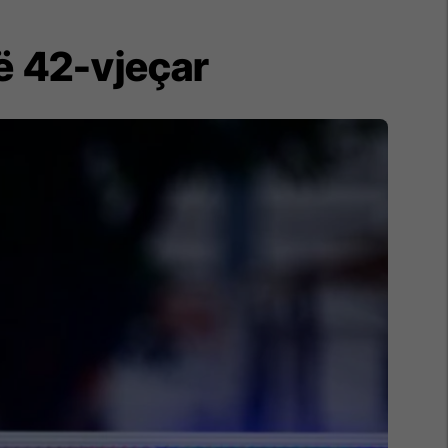
ë 42-vjeçar