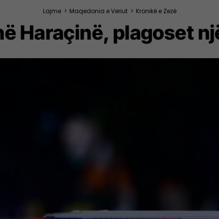
Lajme
>
Maqedonia e Veriut
>
Kronikë e Zezë
në Haraçinë, plagoset nj