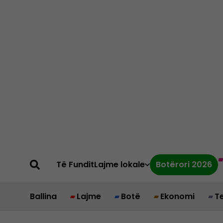
Të Fundit
Lajme lokale
Botërori 2026
Ballina
Lajme
Botë
Ekonomi
T