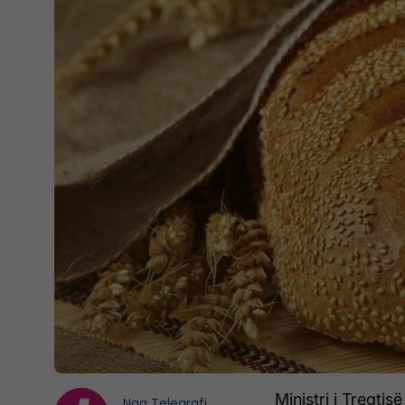
Ministri i Tregtis
Nga
Telegrafi