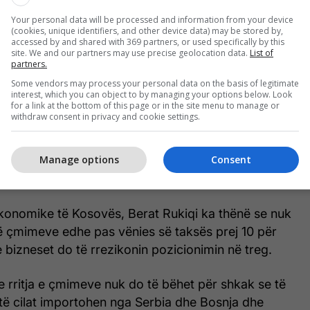
ga tregtarët dhe biznesmenët. Nuk është Serbia
duhet ta marrim grurin”, ka thënë Shala për
Your personal data will be processed and information from your device
(cookies, unique identifiers, and other device data) may be stored by,
accessed by and shared with 369 partners, or used specifically by this
site. We and our partners may use precise geolocation data.
List of
partners.
a thënë se do të mundohen ta zvogëlojnë importin e
Some vendors may process your personal data on the basis of legitimate
ë grurit nga Serbia për ta marrë nga vendet e
interest, which you can object to by managing your options below. Look
for a link at the bottom of this page or in the site menu to manage or
withdraw consent in privacy and cookie settings.
ëkuptimin e bizneseve që të shohin alternativa të
Manage options
Consent
isë që edhe ata vetë mos të lejojnë që të rritet
ët e vet”, deklaroi Shala.
Ekonomike të Kosovës, Berat Rukiqi ka thënë se nuk
 të çmimeve edhe pas vënies së taksës prej 10 për
 bizneset do të rrezikonin pozicionimin në treg.
e rritja e çmimeve nuk do të bëhet për shkak se të
 të cilat importohen nga Serbia dhe Bosnja dhe