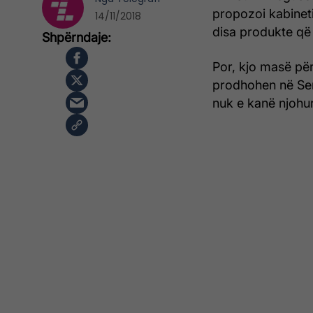
propozoi kabineti
14/11/2018
disa produkte që
Por, kjo masë pë
prodhohen në Ser
nuk e kanë njohur