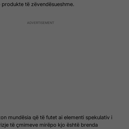
ë produkte të zëvendësueshme.
on mundësia që të futet ai elementi spekulativ i
ëvizje të çmimeve mirëpo kjo është brenda