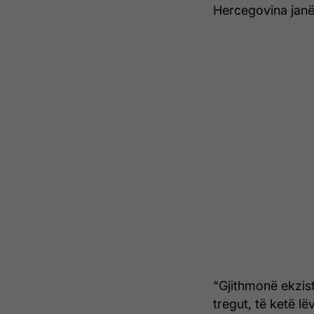
Hercegovina jan
“Gjithmonë ekzist
tregut, të ketë l