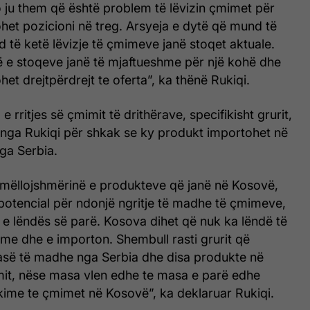
 ju them që është problem të lëvizin çmimet për
ohet pozicioni në treg. Arsyeja e dytë që mund të
të ketë lëvizje të çmimeve janë stoqet aktuale.
ë e stoqeve janë të mjaftueshme për një kohë dhe
het drejtpërdrejt te oferta”, ka thënë Rukiqi.
rritjes së çmimit të drithërave, specifikisht grurit,
 nga Rukiqi për shkak se ky produkt importohet në
ga Serbia.
umëllojshmërinë e produkteve që janë në Kosovë,
otencial për ndonjë ngritje të madhe të çmimeve,
 e lëndës së parë. Kosova dihet që nuk ka lëndë të
me dhe e importon. Shembull rasti grurit që
së të madhe nga Serbia dhe disa produkte në
imit, nëse masa vlen edhe te masa e parë edhe
kime te çmimet në Kosovë”, ka deklaruar Rukiqi.