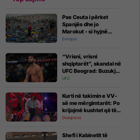
Pse Ceuta i përket
Spanjës dhe jo
Marokut - si hyjnë
masivisht migrantët në
Evropa
të?
“Vrisni, vrisni
shqiptarët”, skandal në
UFC Beograd: Buzukja
u përball me thirrje
UFC
anti-shqiptare nga
tribunat
Kurti në takimin e VV-
së me mërgimtarët: Po
krijojmë kushtet që të
ktheheni në Kosovë
Diaspora
Shefi i Kabinetit të