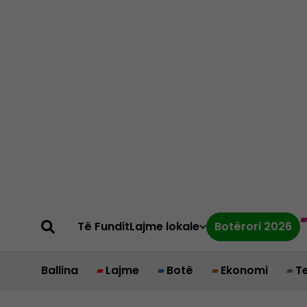
Të Fundit
Lajme lokale
Botërori 2026
Ballina
Lajme
Botë
Ekonomi
T