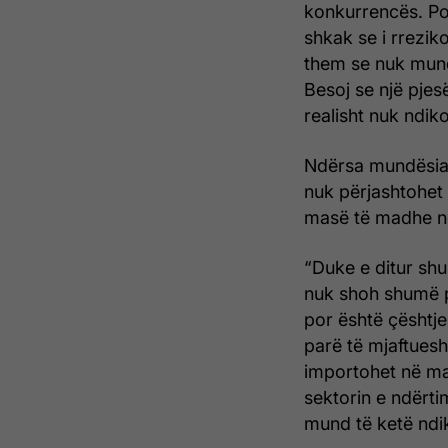
konkurrencës. Po
shkak se i rrezik
them se nuk mund 
Besoj se një pjes
realisht nuk ndiko
Ndërsa mundësia e 
nuk përjashtohet
masë të madhe n
“Duke e ditur sh
nuk shoh shumë p
por është çështje
parë të mjaftuesh
importohet në ma
sektorin e ndërt
mund të ketë ndi