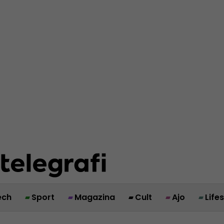
ech
Sport
Magazina
Cult
Ajo
Life