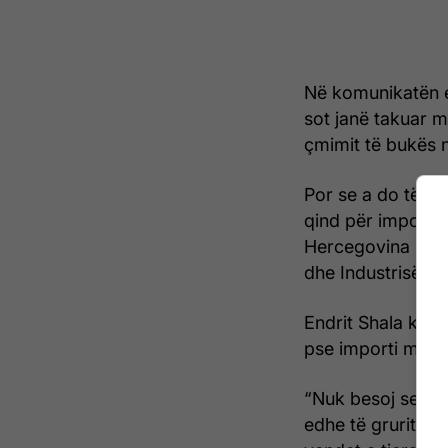
Në komunikatën e 
sot janë takuar m
çmimit të bukës 
Por se a do të rr
qind për importi
Hercegovina ka tr
dhe Industrisë.
Endrit Shala ka th
pse importi më i
“Nuk besoj se do 
edhe të grurit pë