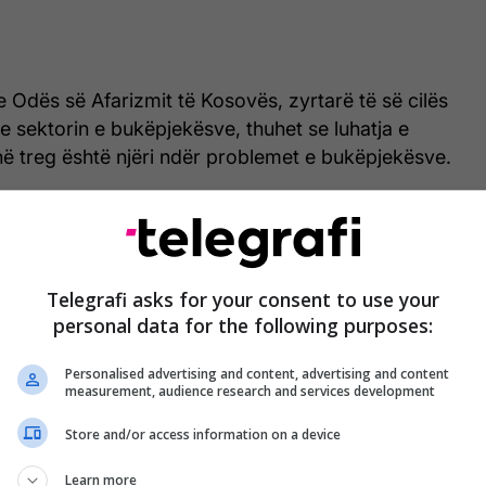
Odës së Afarizmit të Kosovës, zyrtarë të së cilës
e sektorin e bukëpjekësve, thuhet se luhatja e
në treg është njëri ndër problemet e bukëpjekësve.
itet çmimi i bukës pas vënies së masës prej 10 për
n e produkteve nga Serbia dhe Bosnja dhe
eguar për Kallxo, ministri i Ministrisë së Tregtisë
Telegrafi asks for your consent to use your
personal data for the following purposes:
ënë se nuk do të ketë rritje të çmimit të grurit edhe
Personalised advertising and content, advertising and content
 madh është nga Serbia.
measurement, audience research and services development
të ketë rritje të çmimit të produkteve e po ashtu
Store and/or access information on a device
r arsye se lënda e parë mund të merret edhe në
Learn more