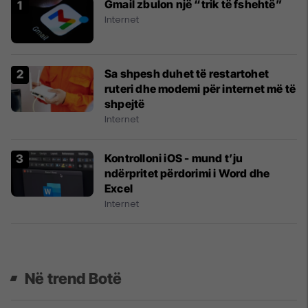
Gmail zbulon një “trik të fshehtë”
Internet
Sa shpesh duhet të restartohet
ruteri dhe modemi për internet më të
shpejtë
Internet
Kontrolloni iOS - mund t’ju
ndërpritet përdorimi i Word dhe
Excel
Internet
Në trend Botë