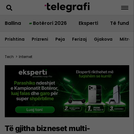
Ballina
Botërori 2026
Eksperti
Të fundit
Prishtina
Prizreni
Peja
Ferizaj
Gjakova
Mitrov
Tech
>
Internet
Të gjitha bizneset multi-