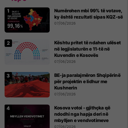
Numërohen mbi 99% të votave,
ky është rezultati sipas KQZ-së
07/06/2026
Kështu pritet të ndahen ulëset
në legjislaturën e 11-të në
Kuvendin e Kosovës
07/06/2026
BE-ja paralajmëron Shqipërinë
për projektin e lidhur me
Kushnerin
07/06/2026
Kosova votoi - gjithçka që
ndodhi nga hapja deri në
mbylljen e vendvotimeve
07/06/2026