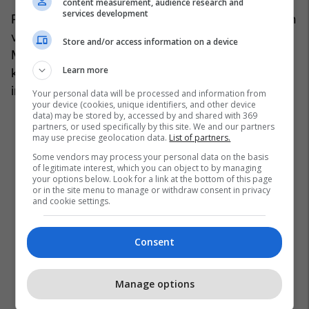
content measurement, audience research and
services development
Përveç blerjeve të sipërpërmendura, të cilat kapin
vlerën e më shumë se një miliardë dollarëve,
Store and/or access information on a device
Microsoft ka një sërë blerjesh më të vogla dhe ka
Learn more
kompani të ndryshme në të cilat ka aksione dhe
interesa të tjera.
/Telegrafi/
Your personal data will be processed and information from
your device (cookies, unique identifiers, and other device
data) may be stored by, accessed by and shared with 369
partners, or used specifically by this site. We and our partners
may use precise geolocation data.
List of partners.
Some vendors may process your personal data on the basis
of legitimate interest, which you can object to by managing
your options below. Look for a link at the bottom of this page
or in the site menu to manage or withdraw consent in privacy
and cookie settings.
Consent
Manage options