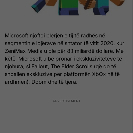
Microsoft njoftoi blerjen e tij të radhës në
segmentin e lojërave në shtator të vitit 2020, kur
ZeniMax Media u ble për 8.1 miliardë dollarë. Me
këtë, Microsoft u bë pronar i ekskluziviteteve të
njohura, si Fallout, The Elder Scrolls (që do të
shpallen ekskluzive për platformën XbOx në të
ardhmen), Doom dhe të tjera.