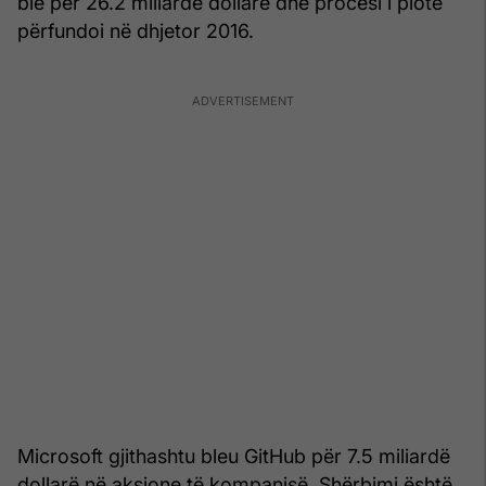
ble për 26.2 miliardë dollarë dhe procesi i plotë
përfundoi në dhjetor 2016.
Microsoft gjithashtu bleu GitHub për 7.5 miliardë
dollarë në aksione të kompanisë. Shërbimi është