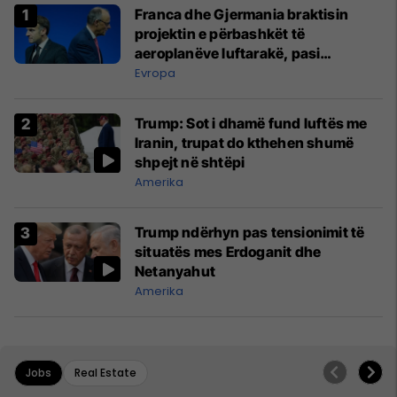
Franca dhe Gjermania braktisin
projektin e përbashkët të
aeroplanëve luftarakë, pasi
kompanitë nuk arrijnë marrëveshje
Evropa
Trump: Sot i dhamë fund luftës me
Iranin, trupat do kthehen shumë
shpejt në shtëpi
Amerika
Trump ndërhyn pas tensionimit të
situatës mes Erdoganit dhe
Netanyahut
Amerika
Jobs
Real Estate