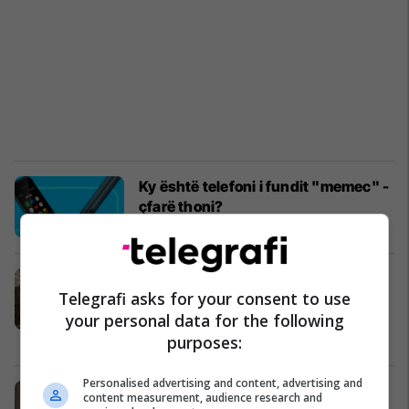
Ky është telefoni i fundit "memec" -
çfarë thoni?
Paisjet Smart
07/08/2024
Një shkollë britanike “do t'i bëjë
Telegrafi asks for your consent to use
detyrojë” studentët të përdorin
your personal data for the following
telefona të vjetër Nokia
AI
10/07/2024
purposes:
Personalised advertising and content, advertising and
Nokia 3210 e re (e vjetër) dhe
content measurement, audience research and