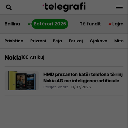
Ballina
Botërori 2026
Të fundit
Lajme
Prishtina
Prizreni
Peja
Ferizaj
Gjakova
Mitrov
Nokia
100 Artikuj
HMD prezanton katër telefona të rinj
Nokia 4G me inteligjencë artificiale
Paisjet Smart
10/07/2026