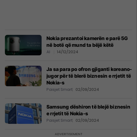
Nokia prezantoi kamerën e parë 5G
në botë që mund ta bëjë këtë
AI
14/12/2024
Ja sa para po ofron gjiganti koreano-
jugor për të blerë biznesin e rrjetit të
Nokia-s
Paisjet Smart
02/09/2024
Samsung dëshiron të blejë biznesin
e rrjetit të Nokia-s
Paisjet Smart
02/09/2024