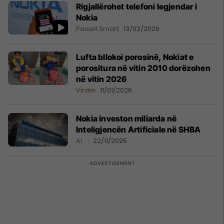
Rigjallërohet telefoni legjendar i
Nokia
Paisjet Smart
13/02/2026
Lufta bllokoi porosinë, Nokiat e
porositura në vitin 2010 dorëzohen
në vitin 2026
Virale
11/01/2026
Nokia investon miliarda në
Inteligjencën Artificiale në SHBA
AI
22/11/2025