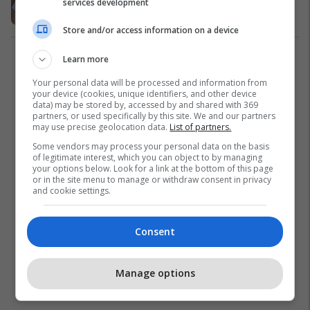
sigurisht “gjarpri”
services development
Paisjet Smart
08/05/2024
Store and/or access information on a device
Learn more
1
Your personal data will be processed and information from
your device (cookies, unique identifiers, and other device
data) may be stored by, accessed by and shared with 369
partners, or used specifically by this site. We and our partners
may use precise geolocation data.
List of partners.
Some vendors may process your personal data on the basis
of legitimate interest, which you can object to by managing
your options below. Look for a link at the bottom of this page
or in the site menu to manage or withdraw consent in privacy
and cookie settings.
Consent
Manage options