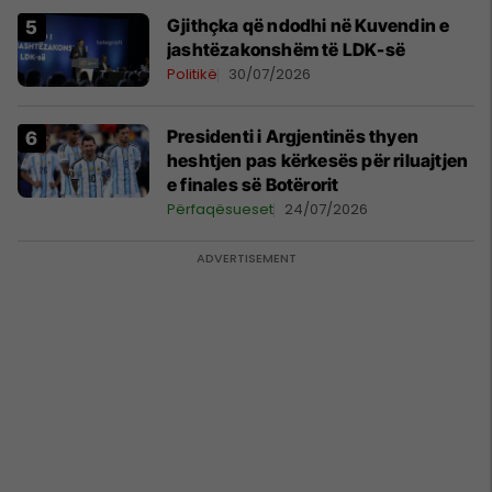
Gjithçka që ndodhi në Kuvendin e
jashtëzakonshëm të LDK-së
Politikë
30/07/2026
Presidenti i Argjentinës thyen
heshtjen pas kërkesës për riluajtjen
e finales së Botërorit
Përfaqësueset
24/07/2026