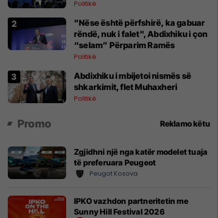
Politikë
"Nëse është përfshirë, ka gabuar
rëndë, nuk i falet", Abdixhiku i çon
“selam” Përparim Ramës
Politikë
Abdixhiku i mbijetoi nismës së
shkarkimit, flet Muhaxheri
Politikë
Promo
Reklamo këtu
Zgjidhni një nga katër modelet tuaja
të preferuara Peugeot
Peugot Kosova
IPKO vazhdon partneritetin me
Sunny Hill Festival 2026