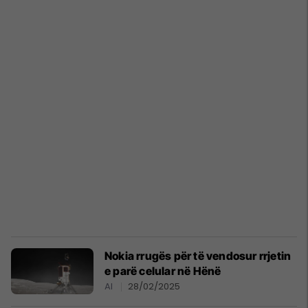
Nokia rrugës për të vendosur rrjetin
e parë celular në Hënë
AI
28/02/2025