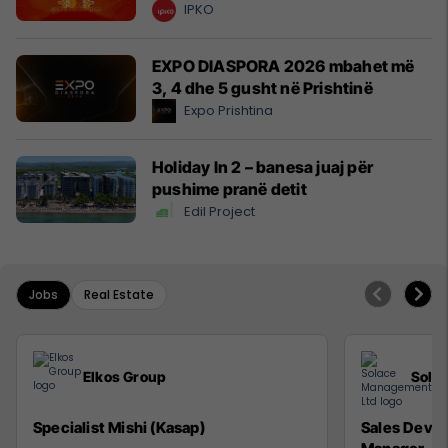
IPKO
EXPO DIASPORA 2026 mbahet më
3, 4 dhe 5 gusht në Prishtinë
Expo Prishtina
Holiday In 2 – banesa juaj për
pushime pranë detit
Edil Project
Jobs
Real Estate
Elkos Group
Sola
Specialist Mishi (Kasap)
Sales Deve