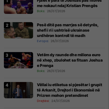
Fjalët e para të Joshuas pas fitores
me nokaut ndaj Kristian Prengës
Boks
26/07/2026
Pesë ditë pas marrjes së detyrës,
shefi i ri i ushtrisë ukrainase
urdhëron kontroll të madh
Evropa
26/07/2026
Vetëm dy raunde dhe miliona euro
në xhep, zbulohet sa fituan Joshua
e Prenga
Boks
26/07/2026
Vëllai iu etiketua si pjesëtar i grupit
të Arkanit, Drejtori i Ekonomisë në
Prizren mohon pretendimet
Drejtësi
24/07/2026