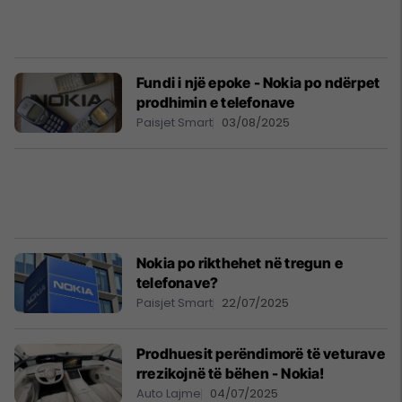
Fundi i një epoke - Nokia po ndërpet
prodhimin e telefonave
Paisjet Smart
03/08/2025
Nokia po rikthehet në tregun e
telefonave?
Paisjet Smart
22/07/2025
Prodhuesit perëndimorë të veturave
rrezikojnë të bëhen - Nokia!
Auto Lajme
04/07/2025