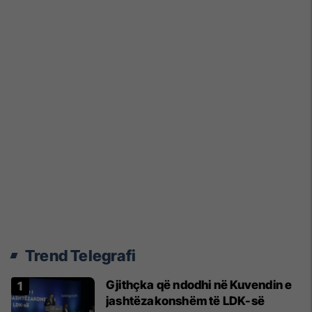
Trend Telegrafi
Gjithçka që ndodhi në Kuvendin e
jashtëzakonshëm të LDK-së