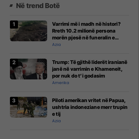
Në trend Botë
Varrimi më i madh në histori?
Rreth 10.2 milionë persona
morën pjesë në funeralin e
liderit të Iranit në 1989
Azia
Trump: Të gjithë liderët iranianë
janë në varrimin e Khameneit,
por nuk do t’i godasim
Amerika
Piloti amerikan vritet në Papua,
ushtria indoneziane merr trupin
e tij
Azia