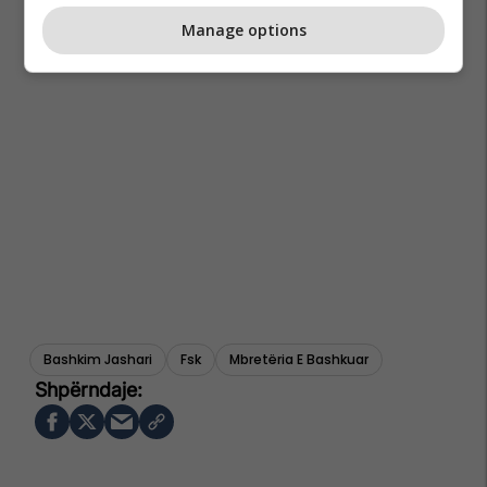
Manage options
Bashkim Jashari
Fsk
Mbretëria E Bashkuar