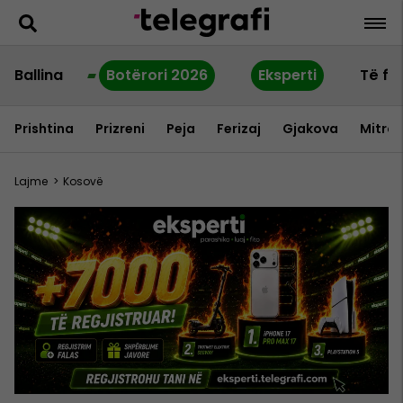
Ballina
Botërori 2026
Eksperti
Të fu
Prishtina
Prizreni
Peja
Ferizaj
Gjakova
Mitrov
Lajme
>
Kosovë