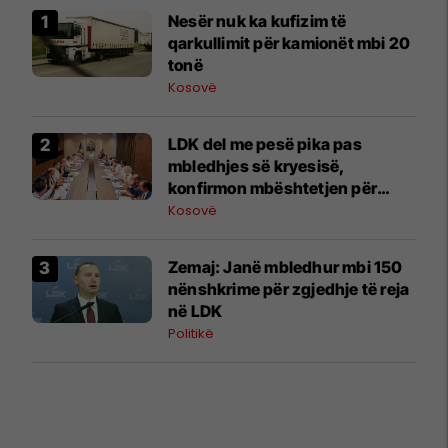
Nesër nuk ka kufizim të
qarkullimit për kamionët mbi 20
tonë
Kosovë
LDK del me pesë pika pas
mbledhjes së kryesisë,
konfirmon mbështetjen për
Abdixhikun
Kosovë
Zemaj: Janë mbledhur mbi 150
nënshkrime për zgjedhje të reja
në LDK
Politikë