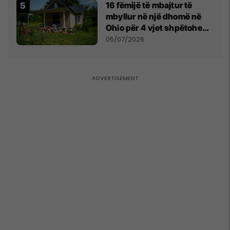
16 fëmijë të mbajtur të
mbyllur në një dhomë në
Ohio për 4 vjet shpëtohen -
tani ata i pret një sfidë e
05/07/2026
madhe