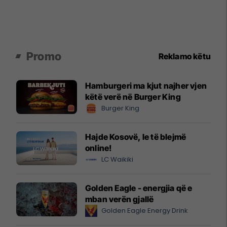
Promo
Reklamo këtu
Hamburgeri ma kjut najher vjen
këtë verë në Burger King
Burger King
Hajde Kosovë, le të blejmë
online!
LC Waikiki
Golden Eagle - energjia që e
mban verën gjallë
Golden Eagle Energy Drink