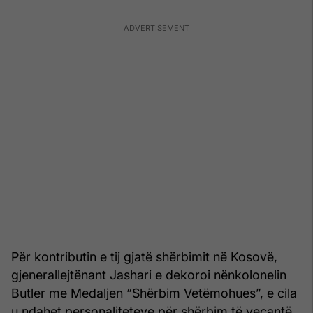
Për kontributin e tij gjatë shërbimit në Kosovë,
gjenerallejtënant Jashari e dekoroi nënkolonelin
Butler me Medaljen “Shërbim Vetëmohues”, e cila
u ndahet personaliteteve për shërbim të veçantë