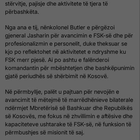
stërvitje, pajisje dhe aktivitete të tjera të
përbashkëta.
Nga ana e tij, nënkolonel Butler e përgëzoi
gjeneral Jasharin për avancimin e FSK-së dhe për
profesionalizmin e personelit, duke theksuar se
kjo po reflektohet në aktivitetet e ndryshme ku
FSK merr pjesë. Ai po ashtu e falënderoi
komandantin për mbështetjen dhe bashkëpunimin
gjatë periudhës së shërbimit në Kosovë.
Në përmbyllje, palët u pajtuan për nevojën e
avancimit të mëtejmë të marrëdhënieve bilaterale
ndërmjet Mbretërisë së Bashkuar dhe Republikës
së Kosovës, me fokus në zhvillimin e aftësive dhe
kapaciteteve ushtarake të FSK-së, në funksion të
përmbushjes së misionit të saj.