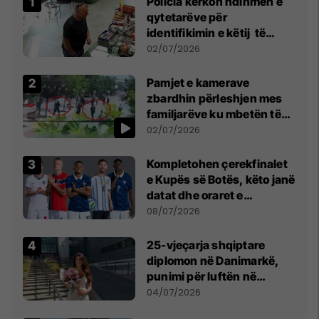
Policia kërkon ndihmën e
qytetarëve për
identifikimin e këtij të
dyshuari
02/07/2026
Pamjet e kamerave
zbardhin përleshjen mes
familjarëve ku mbetën të
plagosur katër persona
02/07/2026
Kompletohen çerekfinalet
e Kupës së Botës, këto janë
datat dhe oraret e
ndeshjeve
08/07/2026
25-vjeçarja shqiptare
diplomon në Danimarkë,
punimi për luftën në
Kosovë vlerësohet me
04/07/2026
notën më të lartë