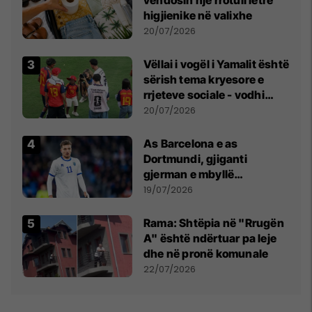
higjienike në valixhe
20/07/2026
Vëllai i vogël i Yamalit është
sërish tema kryesore e
rrjeteve sociale - vodhi
vëmendjen pas finales së
20/07/2026
Kupës së Botës
As Barcelona e as
Dortmundi, gjiganti
gjerman e mbyllë
marrëveshjen për Fisnik
19/07/2026
Asllanin
Rama: Shtëpia në "Rrugën
A" është ndërtuar pa leje
dhe në pronë komunale
22/07/2026