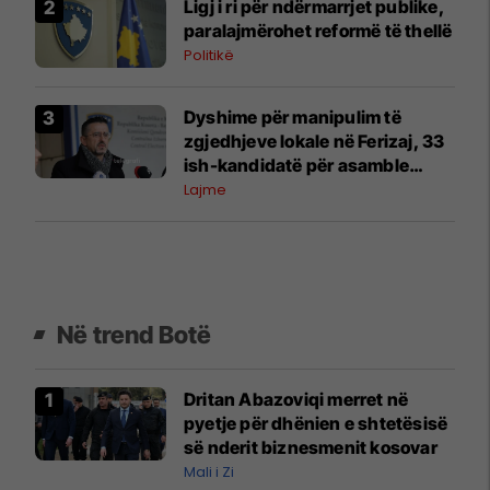
Ligj i ri për ndërmarrjet publike,
paralajmërohet reformë të thellë
Politikë
Dyshime për manipulim të
zgjedhjeve lokale në Ferizaj, 33
ish-kandidatë për asamble
kërkojnë rinumërim
Lajme
Në trend Botë
Dritan Abazoviqi merret në
pyetje për dhënien e shtetësisë
së nderit biznesmenit kosovar
Mali i Zi