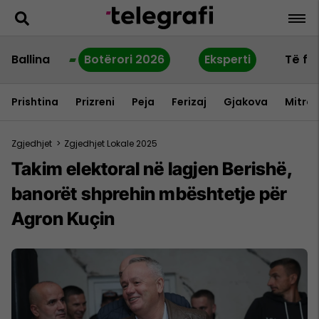
Ballina
Botërori 2026
Eksperti
Të fu
Prishtina
Prizreni
Peja
Ferizaj
Gjakova
Mitrov
Zgjedhjet
>
Zgjedhjet Lokale 2025
Takim elektoral në lagjen Berishë,
banorët shprehin mbështetje për
Agron Kuçin