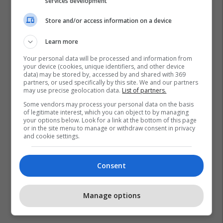
services development
Store and/or access information on a device
Learn more
Your personal data will be processed and information from
your device (cookies, unique identifiers, and other device
Zgjedhjet Lokale 2025
Aak
Agron Kuçi
Junik
data) may be stored by, accessed by and shared with 369
partners, or used specifically by this site. We and our partners
may use precise geolocation data.
List of partners.
Some vendors may process your personal data on the basis
of legitimate interest, which you can object to by managing
your options below. Look for a link at the bottom of this page
or in the site menu to manage or withdraw consent in privacy
and cookie settings.
Consent
Manage options