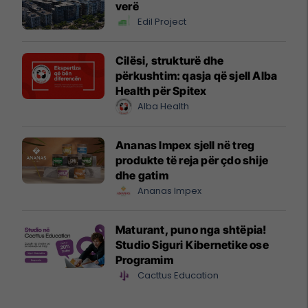
verë
Edil Project
Cilësi, strukturë dhe
përkushtim: qasja që sjell Alba
Health për Spitex
Alba Health
Ananas Impex sjell në treg
produkte të reja për çdo shije
dhe gatim
Ananas Impex
Maturant, puno nga shtëpia!
Studio Siguri Kibernetike ose
Programim
Cacttus Education