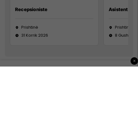
Recepsioniste
Asistente e S
Prishtinë
Prishtinë
31 Korrik 2026
8 Gusht 20
×