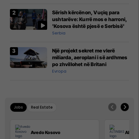
Sërish kërcënon, Vuçiq para
ushtarëve: Kurrë mos e harroni,
'Kosova është pjesë e Serbisë'
Serbia
Një projekt sekret me vlerë
miliarda, aeroplani i së ardhmes
po zhvillohet në Britani
Evropa
Jobs
Real Estate
Avedo Kosovo
ALTIN