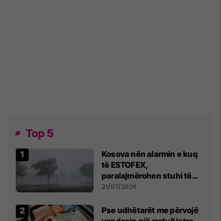
Top 5
Kosova nën alarmin e kuq
të ESTOFEX,
paralajmërohen stuhi të
fuqishme me breshër dhe
21/07/2026
erëra të forta
Pse udhëtarët me përvojë
vendosin një rrotull letre