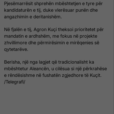
Pjesëmarrësit shprehën mbështetjen e tyre për
kandidaturën e tij, duke vlerësuar punën dhe
angazhimin e deritanishëm.
Në fjalën e tij, Agron Kuçi theksoi prioritetet për
mandatin e ardhshëm, me fokus në projekte
zhvillimore dhe përmirësimin e mirëqenies së
qytetarëve.
Berisha, një nga lagjet që tradicionalisht ka
mbështetur Aleancën, u cilësua si një përkrahëse
e rëndësishme në fushatën zgjedhore të Kuçit.
/Telegrafi/