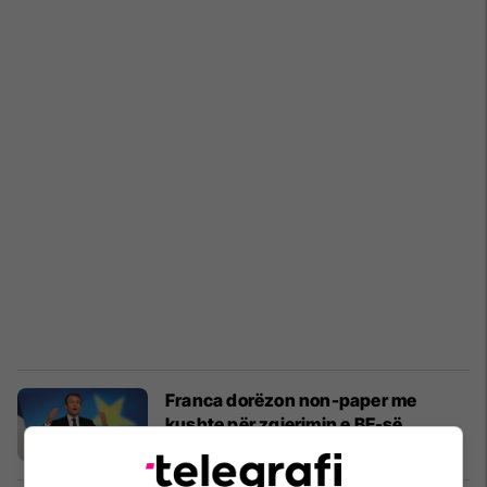
Franca dorëzon non-paper me
kushte për zgjerimin e BE-së
Politikë
16/11/2019