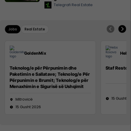
Telegrafi Real Estate
Jobs
Real Estate
GoldenMix
Hebs
Teknolog/e për Përpunimin dhe
Staf Restor
Paketimin e Sallatave; Teknolog/e Për
Përpunimin e Brumit; Teknolog/e për
Menaxhimin e Sigurisë së Ushqimit
15 Gusht 2
Mitrovicë
15 Gusht 2026