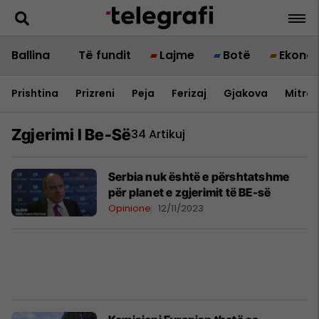
Ballina
Të fundit
Lajme
Botë
Ekono
Prishtina
Prizreni
Peja
Ferizaj
Gjakova
Mitrov
Zgjerimi I Be-Së
34 Artikuj
Serbia nuk është e përshtatshme
për planet e zgjerimit të BE-së
Opinione
12/11/2023