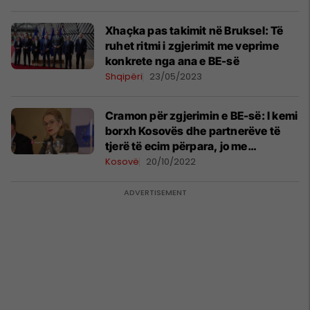
Xhaçka pas takimit në Bruksel: Të
ruhet ritmi i zgjerimit me veprime
konkrete nga ana e BE-së
Shqipëri
23/05/2023
Cramon për zgjerimin e BE-së: I kemi
borxh Kosovës dhe partnerëve të
tjerë të ecim përpara, jo me
premtime boshe
Kosovë
20/10/2022