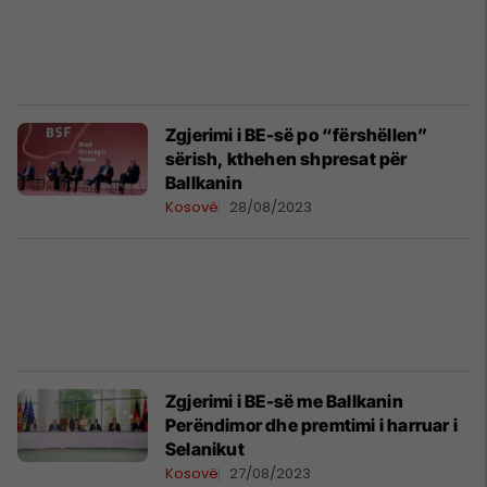
Zgjerimi i BE-së po “fërshëllen”
sërish, kthehen shpresat për
Ballkanin
Kosovë
28/08/2023
Zgjerimi i BE-së me Ballkanin
Perëndimor dhe premtimi i harruar i
Selanikut
Kosovë
27/08/2023