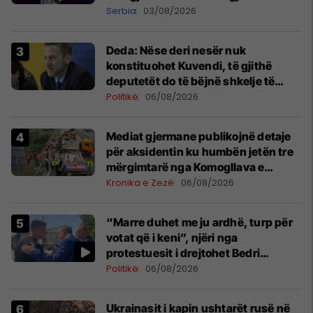
shpall gjendjen e luftës
Serbia
03/08/2026
Deda: Nëse deri nesër nuk
konstituohet Kuvendi, të gjithë
deputetët do të bëjnë shkelje të
rëndë kushtetuese
Politikë
06/08/2026
Mediat gjermane publikojnë detaje
për aksidentin ku humbën jetën tre
mërgimtarë nga Komogllava e
Ferizajt
Kronika e Zezë
06/08/2026
“Marre duhet me ju ardhë, turp për
votat që i keni”, njëri nga
protestuesit i drejtohet Bedri
Hamzës
Politikë
06/08/2026
Ukrainasit i kapin ushtarët rusë në