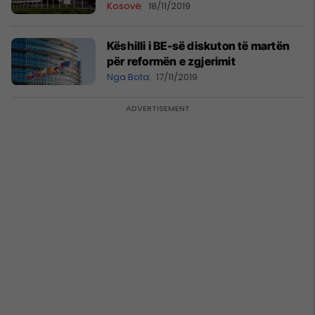
Kosovë
18/11/2019
Këshilli i BE-së diskuton të martën
për reformën e zgjerimit
Nga Bota
17/11/2019