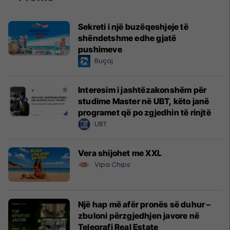
Sekreti i një buzëqeshjeje të
shëndetshme edhe gjatë
pushimeve
Buçaj
Interesim i jashtëzakonshëm për
studime Master në UBT, këto janë
programet që po zgjedhin të rinjtë
UBT
Vera shijohet me XXL
Vipa Chips
Një hap më afër pronës së duhur –
zbuloni përzgjedhjen javore në
Telegrafi Real Estate