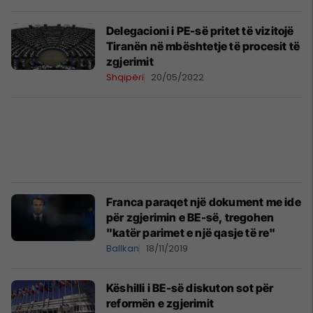
Delegacioni i PE-së pritet të vizitojë
Tiranën në mbështetje të procesit të
zgjerimit
Shqipëri
20/05/2022
Franca paraqet një dokument me ide
për zgjerimin e BE-së, tregohen
"katër parimet e një qasje të re"
Ballkan
18/11/2019
Këshilli i BE-së diskuton sot për
reformën e zgjerimit