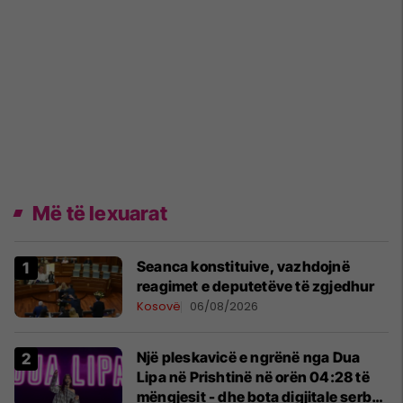
Më të lexuarat
Seanca konstituive, vazhdojnë
reagimet e deputetëve të zgjedhur
Kosovë
06/08/2026
Një pleskavicë e ngrënë nga Dua
Lipa në Prishtinë në orën 04:28 të
mëngjesit - dhe bota digjitale serbe