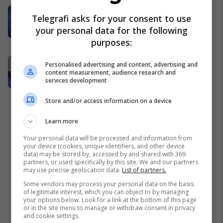
Hahn flet për shkarkimin e Metës:
Telegrafi asks for your consent to use
Shqipëria larg negociatave
your personal data for the following
Shqipëri
31/07/2019
purposes:
A po e minon Franca zgjerimin e
Personalised advertising and content, advertising and
Bashkimit Evropian?
content measurement, audience research and
services development
Ballkan
13/07/2019
Store and/or access information on a device
2
Learn more
Your personal data will be processed and information from
your device (cookies, unique identifiers, and other device
data) may be stored by, accessed by and shared with 369
partners, or used specifically by this site. We and our partners
may use precise geolocation data.
List of partners.
Some vendors may process your personal data on the basis
of legitimate interest, which you can object to by managing
your options below. Look for a link at the bottom of this page
or in the site menu to manage or withdraw consent in privacy
and cookie settings.