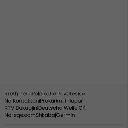
Rreth nesh
Politikat e Privatësisë
Na Kontaktoni
Prokurimi i Hapur
RTV Dukagjini
Deutsche Welle
ICK
Ndreqe.com
Shkabaj
Germin