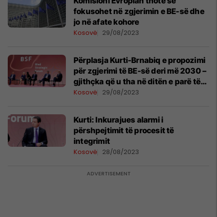
Komisioni Evropian thotë se
fokusohet në zgjerimin e BE-së dhe
jo në afate kohore
Kosovë
29/08/2023
Përplasja Kurti-Brnabiq e propozimi
për zgjerimi të BE-së deri më 2030 –
gjithçka që u tha në ditën e parë të
Forumit të Bledit në Slloveni
Kosovë
29/08/2023
Kurti: Inkurajues alarmi i
përshpejtimit të procesit të
integrimit
Kosovë
28/08/2023