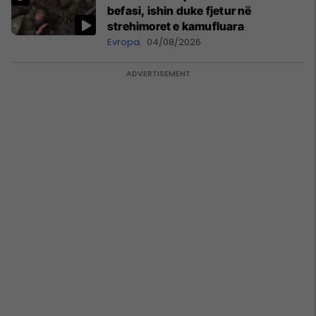
befasi, ishin duke fjetur në
strehimoret e kamufluara
Evropa
04/08/2026