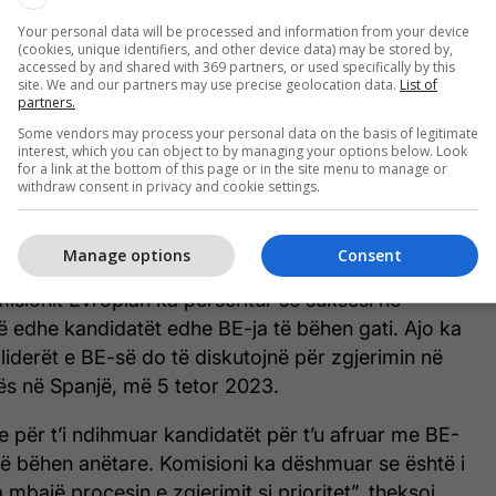
Your personal data will be processed and information from your device
(cookies, unique identifiers, and other device data) may be stored by,
Propozohet që BE-ja dhe shtetet
accessed by and shared with 369 partners, or used specifically by this
kandidate të jenë gati për zgjerim
site. We and our partners may use precise geolocation data.
List of
partners.
deri më 2030
Some vendors may process your personal data on the basis of legitimate
interest, which you can object to by managing your options below. Look
for a link at the bottom of this page or in the site menu to manage or
withdraw consent in privacy and cookie settings.
roces duhet të mbetet proces i bazuar në merita
 duhet të lëvizin në përputhje me suksesin e tyre
 kritereve.
Manage options
Consent
sionit Evropian ka përsëritur se suksesi në
ë edhe kandidatët edhe BE-ja të bëhen gati. Ajo ka
liderët e BE-së do të diskutojnë për zgjerimin në
ës në Spanjë, më 5 tetor 2023.
 për t’i ndihmuar kandidatët për t’u afruar me BE-
të bëhen anëtare. Komisioni ka dëshmuar se është i
 mbajë procesin e zgjerimit si prioritet”, theksoi