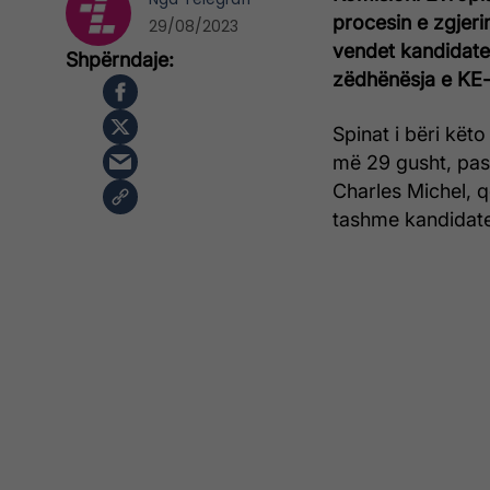
procesin e zgjeri
29/08/2023
vendet kandidate
zëdhënësja e KE-
Spinat i bëri kët
më 29 gusht, pas 
Charles Michel, q
tashme kandidate