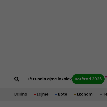
Të Fundit
Lajme lokale
Botërori 2026
Ballina
Lajme
Botë
Ekonomi
T