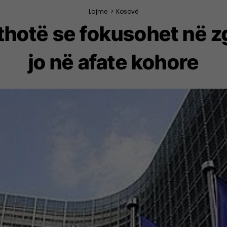
Lajme
>
Kosovë
thotë se fokusohet në z
jo në afate kohore