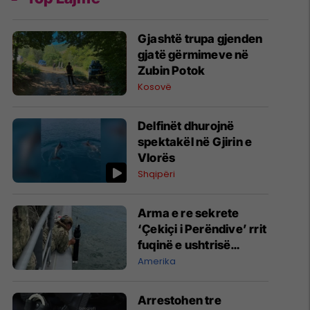
Gjashtë trupa gjenden
gjatë gërmimeve në
Zubin Potok
Kosovë
Delfinët dhurojnë
spektakël në Gjirin e
Vlorës
Shqipëri
Arma e re sekrete
‘Çekiçi i Perëndive’ rrit
fuqinë e ushtrisë
amerikane
Amerika
Arrestohen tre