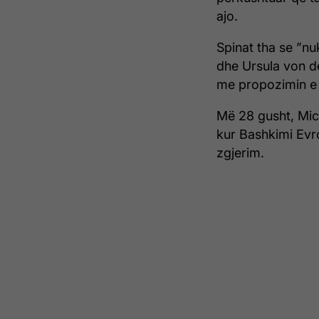
ajo.
Spinat tha se ”nu
dhe Ursula von de
me propozimin e t
Më 28 gusht, Miche
kur Bashkimi Evr
zgjerim.