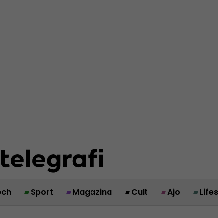
ech
Sport
Magazina
Cult
Ajo
Life