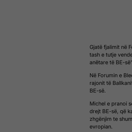
Gjatë fjalimit në 
tash e tutje ven
anëtare të BE-së”
Në Forumin e Bled
rajonit të Ballkan
BE-së.
Michel e pranoi s
drejt BE-së, që 
zhgënjim te shumë
evropian.