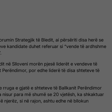
Forumin Strategjik të Bledit, ai përsëriti disa herë se
deve kandidate duhet referuar si “vende të ardhshme
.
it në Slloveni morën pjesë liderët e vendeve të
it Perëndimor, por edhe liderë të disa shteteve të
e rruga e gjatë e shteteve të Ballkanit Perëndimor
ka nisur para më shumë se 20 vjetësh, ka shkaktuar
 njerëz, si në rajon, ashtu edhe në bllokun