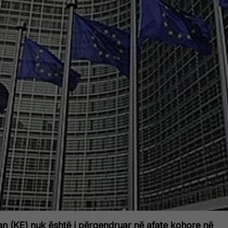
an (KE) nuk është i përqendruar në afate kohore në