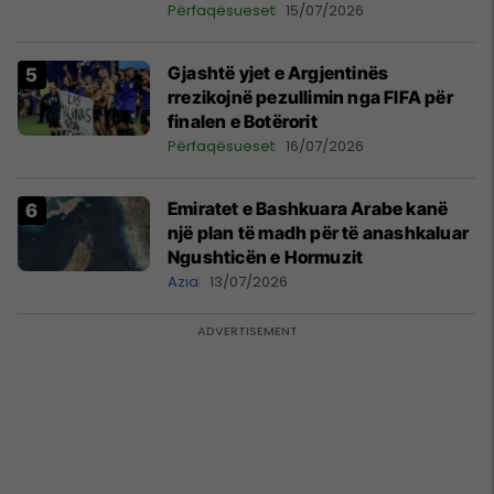
Përfaqësueset
15/07/2026
Gjashtë yjet e Argjentinës
rrezikojnë pezullimin nga FIFA për
finalen e Botërorit
Përfaqësueset
16/07/2026
Emiratet e Bashkuara Arabe kanë
një plan të madh për të anashkaluar
Ngushticën e Hormuzit
Azia
13/07/2026