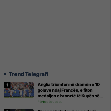
Trend Telegrafi
Anglia triumfon në dramën e 10
golave ndaj Francës, e fiton
medaljen e bronztë të Kupës së
Botës
Përfaqësueset