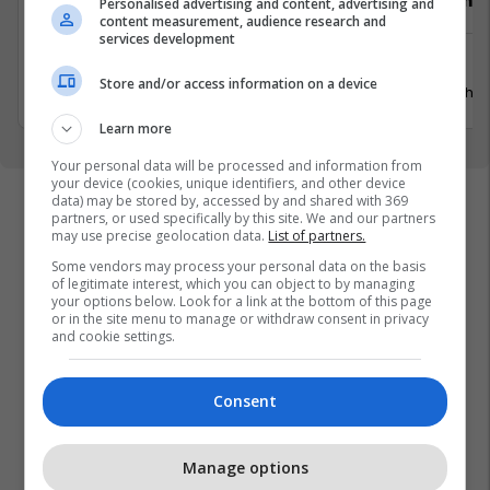
Video Editor/Kameraman (3 pozita)
Punëtor në
Personalised advertising and content, advertising and
content measurement, audience research and
services development
Prishtinë
Xërxe
Store and/or access information on a device
20 Korrik 2026
20 Gusht 
Learn more
Your personal data will be processed and information from
your device (cookies, unique identifiers, and other device
data) may be stored by, accessed by and shared with 369
partners, or used specifically by this site. We and our partners
may use precise geolocation data.
List of partners.
Some vendors may process your personal data on the basis
of legitimate interest, which you can object to by managing
your options below. Look for a link at the bottom of this page
or in the site menu to manage or withdraw consent in privacy
and cookie settings.
Consent
Manage options