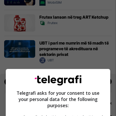
MobiSIM
Frutex lanson në treg ART Ketchup
Frutex
UBT i pari me numrin më të madh të
programeve të akredituara në
sektorin privat
UBT
Jobs
Real Estate
Telegrafi asks for your consent to use
your personal data for the following
Telegrafi
Elko
purposes: