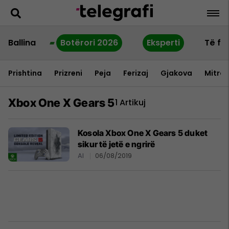
Ballina
Botërori 2026
Eksperti
Të fu
Prishtina
Prizreni
Peja
Ferizaj
Gjakova
Mitrov
Xbox One X Gears 5
1 Artikuj
Kosola Xbox One X Gears 5 duket
sikur të jetë e ngrirë
AI
06/08/2019