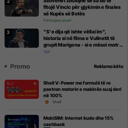
Sllovenët zbulojnë se sa do të
fitojë Vincic për gjykimin e finales
së Kupës së Botës
Përfaqësueset
"S'e dija që ishte vëllai im",
historia si në filma e Vullnetit të
grupit Marigona - si e mësoi motra
e tij pas shumë vitesh që ishin
Yjet
familje
Promo
Reklamo këtu
Shell V-Power me formulë të re
pastron motorin e makinës suaj deri
në 100%
Shell
MobiSIM: Internet kudo dhe 15%
cashback