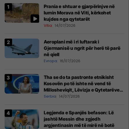
Prania e shtuar e gjarpërinjve në
lumin Morava në Viti, kërkohet
kujdes nga qytetarët
Vitia
14/07/2026
Aeroplani më i ri luftarak i
Gjermanisë u ngrit për herë të parë
në qiell
Evropa
16/07/2026
Tha se do ta pastronte etnikisht
Kosovën po të ishte në vend të
Millosheviqit, Lëvizja e Qytetarëve
të Lirë në Serbi kërkon shkarkimin e
Serbia
14/07/2026
menjëhershëm të Snezhana
Paunoviq
Legjenda e Spanjës befason: Lë
jashtë Messin dhe zgjedh
argjentinasin më të mirë në botë