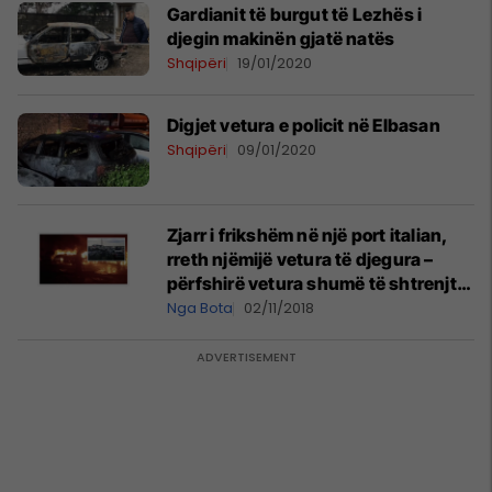
Gardianit të burgut të Lezhës i
djegin makinën gjatë natës
Shqipëri
19/01/2020
Digjet vetura e policit në Elbasan
Shqipëri
09/01/2020
Zjarr i frikshëm në një port italian,
rreth njëmijë vetura të djegura –
përfshirë vetura shumë të shtrenjta
(Video)
Nga Bota
02/11/2018