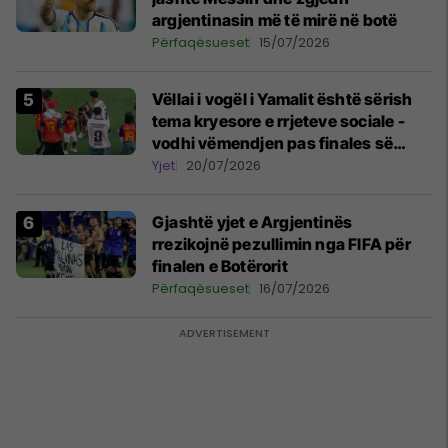
argjentinasin më të mirë në botë
Përfaqësueset
15/07/2026
Vëllai i vogël i Yamalit është sërish
tema kryesore e rrjeteve sociale -
vodhi vëmendjen pas finales së
Kupës së Botës
Yjet
20/07/2026
Gjashtë yjet e Argjentinës
rrezikojnë pezullimin nga FIFA për
finalen e Botërorit
Përfaqësueset
16/07/2026