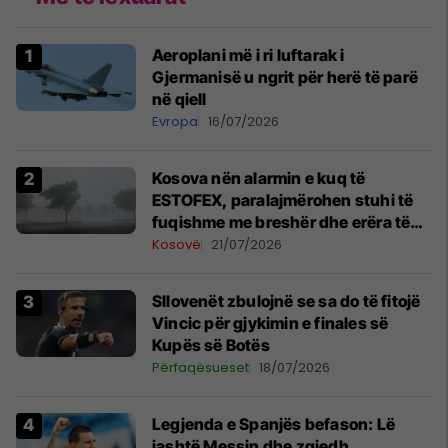
Aeroplani më i ri luftarak i
Gjermanisë u ngrit për herë të parë
në qiell
Evropa
16/07/2026
Kosova nën alarmin e kuq të
ESTOFEX, paralajmërohen stuhi të
fuqishme me breshër dhe erëra të
forta
Kosovë
21/07/2026
Sllovenët zbulojnë se sa do të fitojë
Vincic për gjykimin e finales së
Kupës së Botës
Përfaqësueset
18/07/2026
Legjenda e Spanjës befason: Lë
jashtë Messin dhe zgjedh