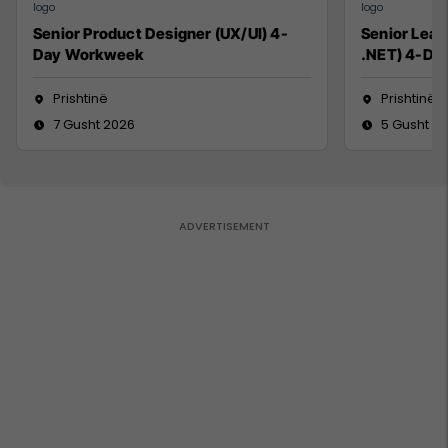
Senior Product Designer (UX/UI) 4-
Senior Lead
Day Workweek
.NET) 4-Da
Prishtinë
Prishtinë
7 Gusht 2026
5 Gusht 2