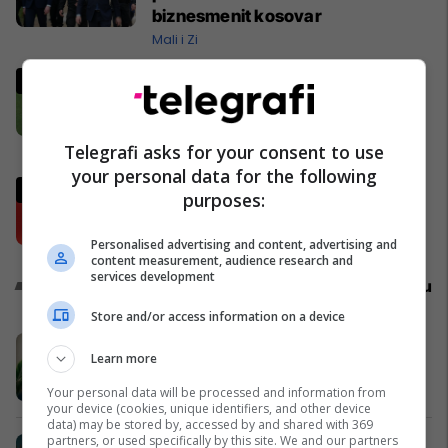
biznesmenit kosovar
Mali i Zi
Vëllai i vogël i Yamalit është sërish
tema kryesore e rrjeteve sociale -
vodhi vëmendjen pas finales së
Kupës së Botës
Yjet
Telegrafi asks for your consent to use
your personal data for the following
As Messi e as Yamal – zbulohet
purposes:
favoriti i ri për Topin e Artë
Ndërkombëtare
Personalised advertising and content, advertising and
content measurement, audience research and
services development
Promo
Reklamo këtu
Store and/or access information on a device
Oferta e Korrikut në FAFA Sun
Learn more
Fafa Resorts
Your personal data will be processed and information from
your device (cookies, unique identifiers, and other device
data) may be stored by, accessed by and shared with 369
partners, or used specifically by this site. We and our partners
EXFIS – Katër stinë, një zgjedhje e