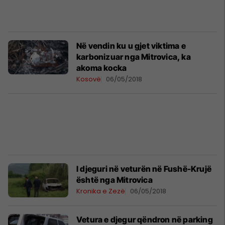
Në vendin ku u gjet viktima e
karbonizuar nga Mitrovica, ka
akoma kocka
Kosovë
06/05/2018
I djeguri në veturën në Fushë-Krujë
është nga Mitrovica
Kronika e Zezë
06/05/2018
Vetura e djegur qëndron në parking