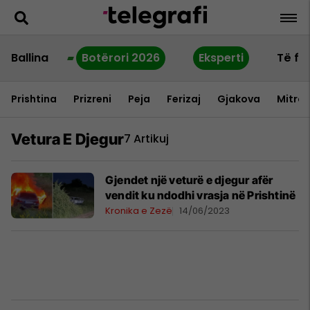
Ballina
Botërori 2026
Eksperti
Të fu
Prishtina
Prizreni
Peja
Ferizaj
Gjakova
Mitrov
Vetura E Djegur
7 Artikuj
Gjendet një veturë e djegur afër
vendit ku ndodhi vrasja në Prishtinë
Kronika e Zezë
14/06/2023