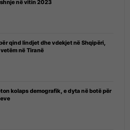
shnje në vitin 2023
4
për qind lindjet dhe vdekjet në Shqipëri,
je vetëm në Tiranë
eton kolaps demografik, e dyta në botë për
jeve