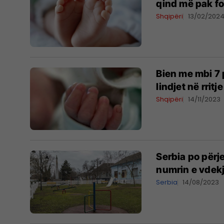
qind më pak fo
Shqipëri
13/02/202
Bien me mbi 7 
lindjet në rrit
Shqipëri
14/11/2023
Serbia po përj
numrin e vdek
Serbia
14/08/2023