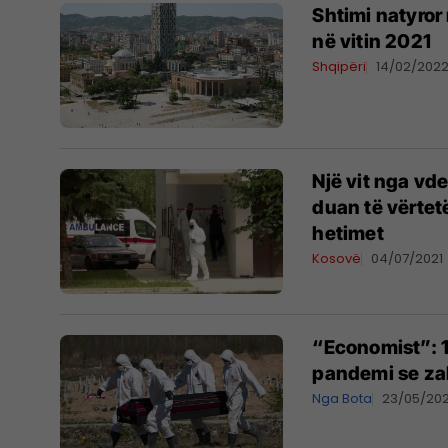
Shtimi natyror
në vitin 2021
Shqipëri
14/02/202
​Një vit nga vd
duan të vërtet
hetimet
Kosovë
04/07/2021
“Economist”: 
pandemi se za
Nga Bota
23/05/202