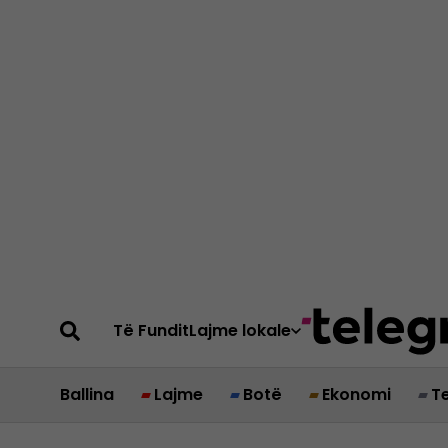
Të Fundit
Lajme lokale
Ballina
Lajme
Botë
Ekonomi
T