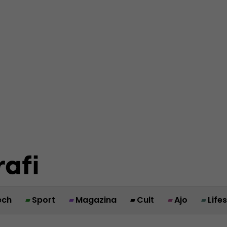
ech
Sport
Magazina
Cult
Ajo
Life