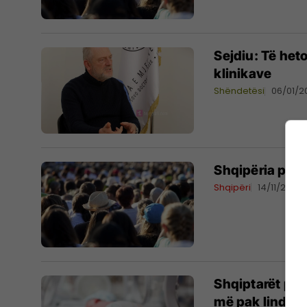
Sejdiu: Të het
klinikave
Shëndetësi
06/01/2
Shqipëria po pl
Shqipëri
14/11/2022
Shqiptarët po i
më pak lindje 