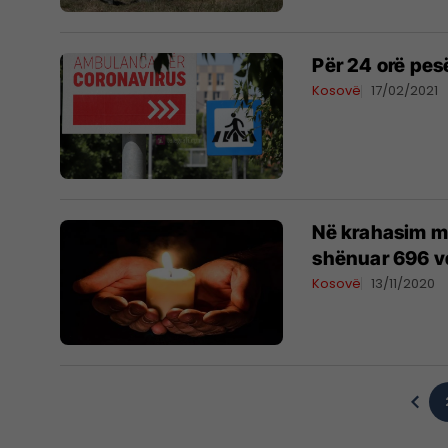
Për 24 orë pe
Kosovë
17/02/2021
Në krahasim me
shënuar 696 
Kosovë
13/11/2020