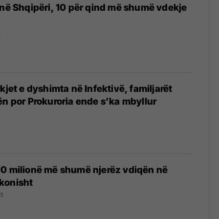
 në Shqipëri, 10 për qind më shumë vdekje
2
ekjet e dyshimta në Infektivë, familjarët
ën por Prokuroria ende s’ka mbyllur
10 milionë më shumë njerëz vdiqën në
konisht
1