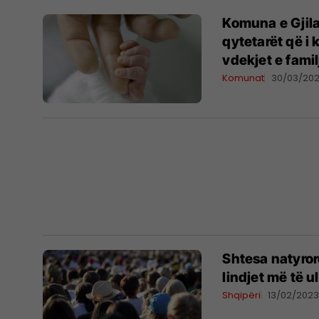
Komuna e Gjila
qytetarët që i
vdekjet e fami
Komunat
30/03/20
Shtesa natyror
lindjet më të u
Shqipëri
13/02/202