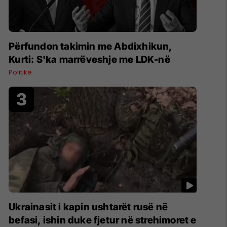
Përfundon takimin me Abdixhikun,
Kurti: S'ka marrëveshje me LDK-në
Politikë
Ukrainasit i kapin ushtarët rusë në
befasi, ishin duke fjetur në strehimoret e