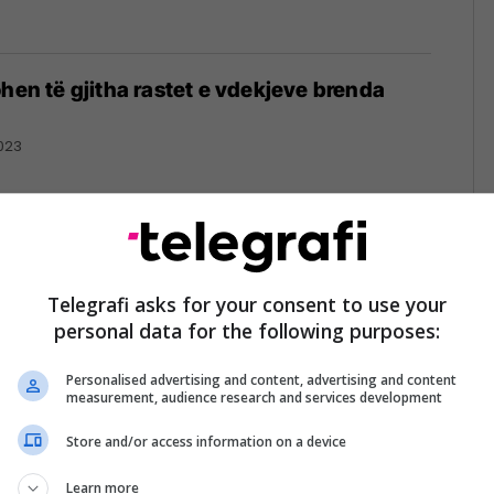
ohen të gjitha rastet e vdekjeve brenda
023
aket, numri i lindjeve bie me 20 për qind
Telegrafi asks for your consent to use your
personal data for the following purposes:
Personalised advertising and content, advertising and content
measurement, audience research and services development
Store and/or access information on a device
 lindin fëmijët jashtë shtetit, 14.8 për qind
në Shqipëri në tremujorin e dytë
Learn more