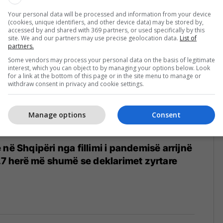
2
Your personal data will be processed and information from your device
(cookies, unique identifiers, and other device data) may be stored by,
accessed by and shared with 369 partners, or used specifically by this
site. We and our partners may use precise geolocation data.
List of
partners.
Some vendors may process your personal data on the basis of legitimate
interest, which you can object to by managing your options below. Look
for a link at the bottom of this page or in the site menu to manage or
withdraw consent in privacy and cookie settings.
Manage options
Consent
në Shqipëri nga fillimi i pandemisë arrijnë
4.7 herë më shumë se deklarimet zyrtare
2