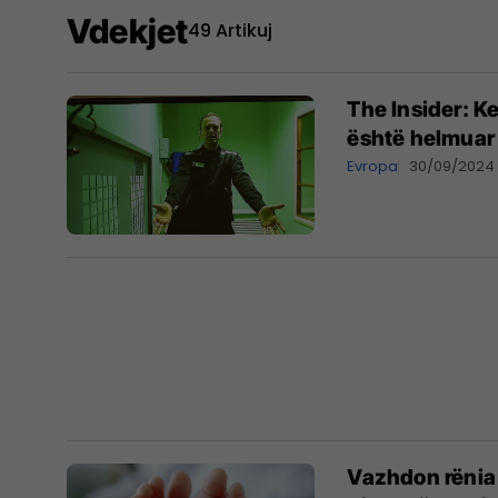
Vdekjet
49 Artikuj
The Insider: K
është helmuar
Evropa
30/09/2024
Vazhdon rënia 