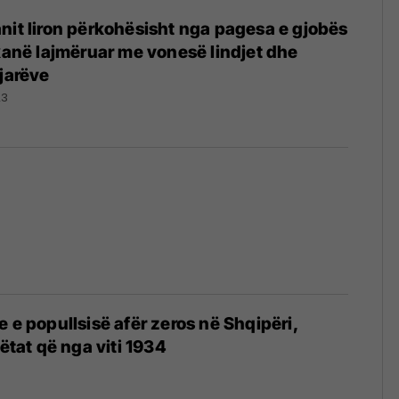
nit liron përkohësisht nga pagesa e gjobës
 kanë lajmëruar me vonesë lindjet dhe
ljarëve
23
e e popullsisë afër zeros në Shqipëri,
lëtat që nga viti 1934
3