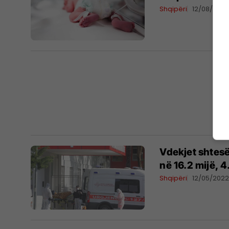
Shqipëri
12/08/202
Vdekjet shtesë 
në 16.2 mijë, 
Shqipëri
12/05/202