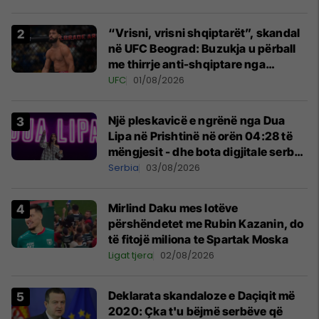
“Vrisni, vrisni shqiptarët”, skandal
në UFC Beograd: Buzukja u përball
me thirrje anti-shqiptare nga
tribunat
UFC
01/08/2026
Një pleskavicë e ngrënë nga Dua
Lipa në Prishtinë në orën 04:28 të
mëngjesit - dhe bota digjitale serbe
shpall gjendjen e luftës
Serbia
03/08/2026
Mirlind Daku mes lotëve
përshëndetet me Rubin Kazanin, do
të fitojë miliona te Spartak Moska
Ligat tjera
02/08/2026
​Deklarata skandaloze e Daçiqit më
2020: Çka t'u bëjmë serbëve që