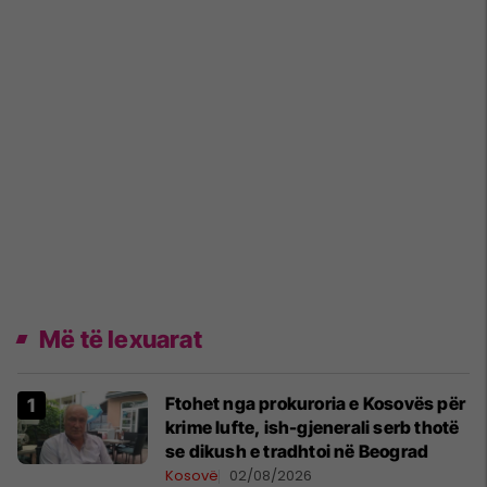
Më të lexuarat
Ftohet nga prokuroria e Kosovës për
krime lufte, ish-gjenerali serb thotë
se dikush e tradhtoi në Beograd
Kosovë
02/08/2026