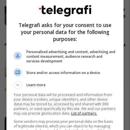
Mediat gjermane publikojnë detaje
për aksidentin ku humbën jetën tre
mërgimtarë nga Komogllava e
Telegrafi asks for your consent to use
Ferizajt
Kronika e Zezë
your personal data for the following
purposes:
Promo
Reklamo këtu
Personalised advertising and content, advertising and
content measurement, audience research and
A po don me rrnu n’deti? Kursimet
services development
mund t’ju sjellin një banesë
Store and/or access information on a device
Banka Ekonomike
Learn more
Plan B Creative rrit ndikimin e
Your personal data will be processed and information from
biznesit tuaj online
your device (cookies, unique identifiers, and other device
Plan B
data) may be stored by, accessed by and shared with 369
partners, or used specifically by this site. We and our partners
may use precise geolocation data.
List of partners.
Po kërkoni mjek apo klinikë në
Some vendors may process your personal data on the basis
Kosovë? Njihuni me
of legitimate interest, which you can object to by managing