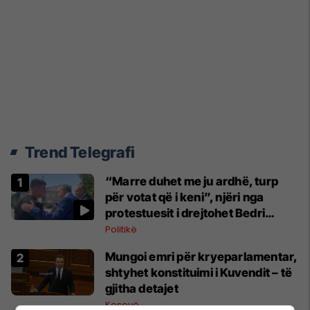
Trend Telegrafi
“Marre duhet me ju ardhë, turp
për votat që i keni”, njëri nga
protestuesit i drejtohet Bedri
Hamzës
Politikë
Mungoi emri për kryeparlamentar,
shtyhet konstituimi i Kuvendit – të
gjitha detajet
Kosovë