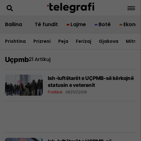
Ballina
Të fundit
Lajme
Botë
Ekono
Prishtina
Prizreni
Peja
Ferizaj
Gjakova
Mitrov
Uçpmb
21 Artikuj
Ish-luftëtarët e UÇPMB-së kërkojnë
statusin e veteranit
Politikë
08/01/2019