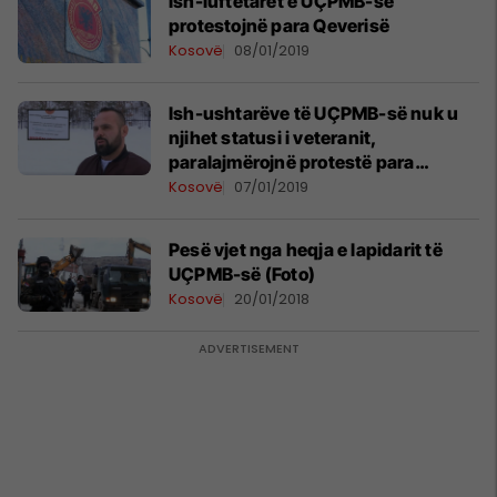
Ish-luftëtarët e UÇPMB-së
protestojnë para Qeverisë
Kosovë
08/01/2019
Ish-ushtarëve të UÇPMB-së nuk u
njihet statusi i veteranit,
paralajmërojnë protestë para
Qeverisë (Video)
Kosovë
07/01/2019
Pesë vjet nga heqja e lapidarit të
UÇPMB-së (Foto)
Kosovë
20/01/2018