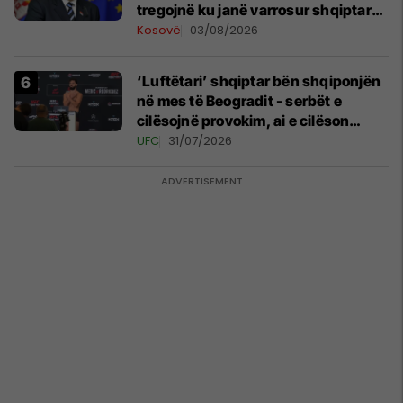
tregojnë ku janë varrosur shqiptarët
në Serbi
Kosovë
03/08/2026
‘Luftëtari’ shqiptar bën shqiponjën
në mes të Beogradit - serbët e
cilësojnë provokim, ai e cilëson
simbol të identitetit
UFC
31/07/2026