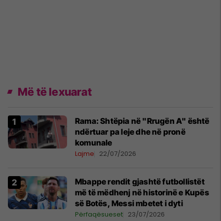
Më të lexuarat
Rama: Shtëpia në "Rrugën A" është
ndërtuar pa leje dhe në pronë
komunale
Lajme
22/07/2026
Mbappe rendit gjashtë futbollistët
më të mëdhenj në historinë e Kupës
së Botës, Messi mbetet i dyti
Përfaqësueset
23/07/2026