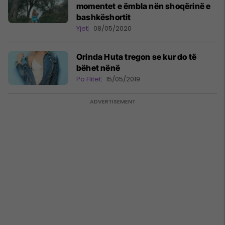
momentet e ëmbla nën shoqërinë e
bashkëshortit
Yjet
08/05/2020
Orinda Huta tregon se kur do të
bëhet nënë
Po Flitet
15/05/2019