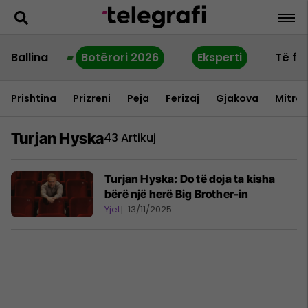
Ballina
Botërori 2026
Eksperti
Të fu
Prishtina
Prizreni
Peja
Ferizaj
Gjakova
Mitrov
Turjan Hyska
43 Artikuj
Turjan Hyska: Do të doja ta kisha
bërë një herë Big Brother-in
Yjet
13/11/2025