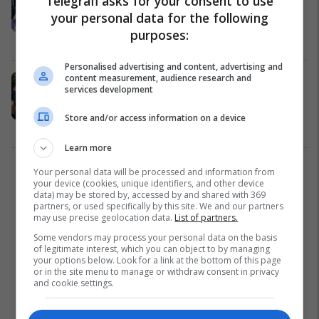
Telegrafi asks for your consent to use
estradë: Gjithçka rreth dasmave
your personal data for the following
glamuroze të yjeve (Foto)
purposes:
Yjet
01/01/2018
Personalised advertising and content, advertising and
content measurement, audience research and
Brenda ambienteve luksoze të
services development
shtëpisë së Orinda Hutës dhe Turit
(Foto)
Store and/or access information on a device
Yjet
21/11/2017
Learn more
Your personal data will be processed and information from
1
your device (cookies, unique identifiers, and other device
data) may be stored by, accessed by and shared with 369
partners, or used specifically by this site. We and our partners
may use precise geolocation data.
List of partners.
Some vendors may process your personal data on the basis
of legitimate interest, which you can object to by managing
your options below. Look for a link at the bottom of this page
or in the site menu to manage or withdraw consent in privacy
and cookie settings.