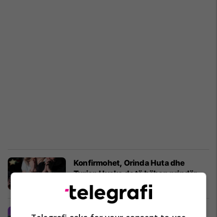
Konfirmohet, Orinda Huta dhe
Turjan Hyska do të bëhen prindër
Yjet
06/05/2018
Speciale: 2017 - Viti i martesave në