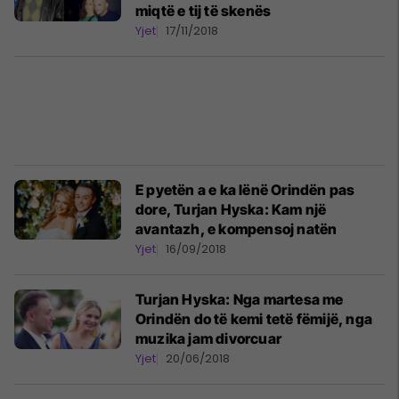
miqtë e tij të skenës
Yjet
17/11/2018
E pyetën a e ka lënë Orindën pas
dore, Turjan Hyska: Kam një
avantazh, e kompensoj natën
Yjet
16/09/2018
Turjan Hyska: Nga martesa me
Orindën do të kemi tetë fëmijë, nga
muzika jam divorcuar
Yjet
20/06/2018