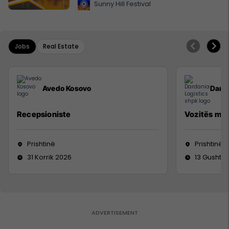
Sunny Hill Festival
Jobs
Real Estate
Avedo Kosovo
Darda
Recepsioniste
Vozitës me 
Prishtinë
Prishtinë
31 Korrik 2026
13 Gusht 2