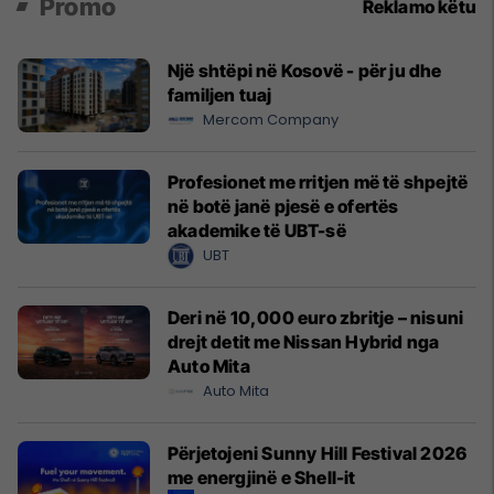
Promo
Reklamo këtu
Një shtëpi në Kosovë - për ju dhe
familjen tuaj
Mercom Company
Profesionet me rritjen më të shpejtë
në botë janë pjesë e ofertës
akademike të UBT-së
UBT
Deri në 10,000 euro zbritje – nisuni
drejt detit me Nissan Hybrid nga
Auto Mita
Auto Mita
Përjetojeni Sunny Hill Festival 2026
me energjinë e Shell-it