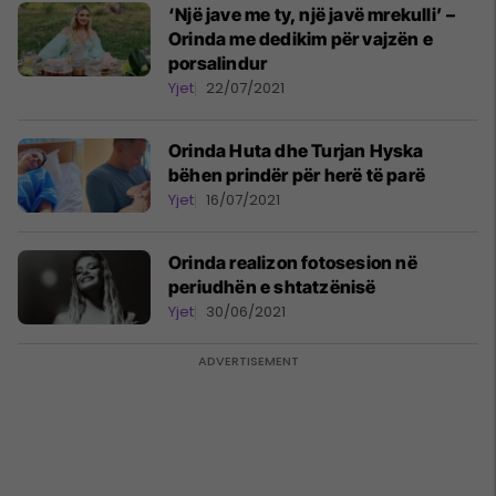
‘Një jave me ty, një javë mrekulli’ –
Orinda me dedikim për vajzën e
porsalindur
Yjet
22/07/2021
Orinda Huta dhe Turjan Hyska
bëhen prindër për herë të parë
Yjet
16/07/2021
Orinda realizon fotosesion në
periudhën e shtatzënisë
Yjet
30/06/2021