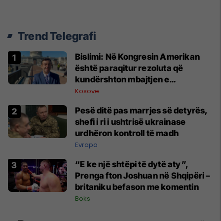
Trend Telegrafi
Bislimi: Në Kongresin Amerikan
është paraqitur rezoluta që
kundërshton mbajtjen e
Asamblesë Parlamentare të
Kosovë
OSBE-së në Beograd
Pesë ditë pas marrjes së detyrës,
shefi i ri i ushtrisë ukrainase
urdhëron kontroll të madh
Evropa
“E ke një shtëpi të dytë aty”,
Prenga fton Joshuan në Shqipëri –
britaniku befason me komentin
Boks