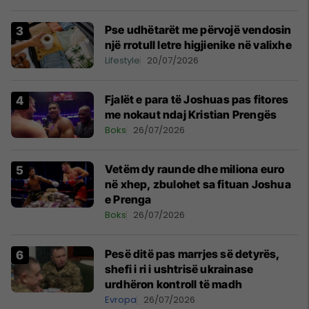
Pse udhëtarët me përvojë vendosin
një rrotull letre higjienike në valixhe
Lifestyle
20/07/2026
Fjalët e para të Joshuas pas fitores
me nokaut ndaj Kristian Prengës
Boks
26/07/2026
Vetëm dy raunde dhe miliona euro
në xhep, zbulohet sa fituan Joshua
e Prenga
Boks
26/07/2026
Pesë ditë pas marrjes së detyrës,
shefi i ri i ushtrisë ukrainase
urdhëron kontroll të madh
Evropa
26/07/2026