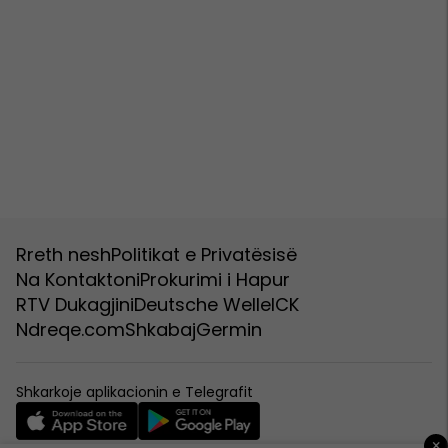
Rreth nesh
Politikat e Privatësisë
Na Kontaktoni
Prokurimi i Hapur
RTV Dukagjini
Deutsche Welle
ICK
Ndreqe.com
Shkabaj
Germin
Shkarkoje aplikacionin e Telegrafit
×