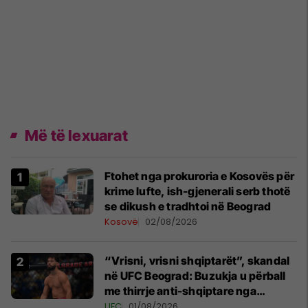
Më të lexuarat
Ftohet nga prokuroria e Kosovës për
krime lufte, ish-gjenerali serb thotë
se dikush e tradhtoi në Beograd
Kosovë
02/08/2026
“Vrisni, vrisni shqiptarët”, skandal
në UFC Beograd: Buzukja u përball
me thirrje anti-shqiptare nga
tribunat
UFC
01/08/2026