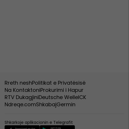
Rreth nesh
Politikat e Privatësisë
Na Kontaktoni
Prokurimi i Hapur
RTV Dukagjini
Deutsche Welle
ICK
Ndreqe.com
Shkabaj
Germin
Shkarkoje aplikacionin e Telegrafit