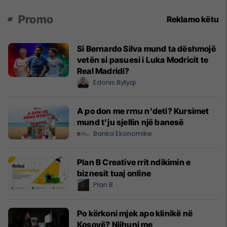
Promo
Reklamo këtu
Si Bernardo Silva mund ta dëshmojë
vetën si pasuesi i Luka Modricit te
Real Madridi?
Edonis Bytyqi
A po don me rrnu n’deti? Kursimet
mund t’ju sjellin një banesë
Banka Ekonomike
Plan B Creative rrit ndikimin e
biznesit tuaj online
Plan B
Po kërkoni mjek apo klinikë në
Kosovë? Njihuni me