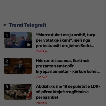
Trend Telegrafi
“Marre duhet me ju ardhë, turp
për votat që i keni”, njëri nga
protestuesit i drejtohet Bedri
Hamzës
Politikë
Ndërpritet seanca, Kurti nuk
prezanton emër për
kryeparlamentar - kërkon kohë
shtesë për marrëveshje politike
Kosovë
Abdixhiku me 18 deputetët e LDK-
së përcaktojnë rrugëtimin e
përbashkët
Politikë