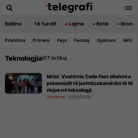
Ballina
Të fundit
Lajme
Botë
Ekono
Prishtina
Prizreni
Peja
Ferizaj
Gjakova
Mitrov
Teknologjia
107 Artikuj
Idrizi: Vushtrria Code Fest dëshmi e
potencialit të jashtëzakonshëm të të
rinjve në teknologji
Vushtrria
23/06/2026