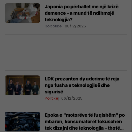
Japonia po përballet me një krizë
demence - a mund të ndihmojë
teknologjia?
Robotikë
08/12/2025
LDK prezanton dy aderime të reja
nga fusha e teknologjisë dhe
sigurisë
Politikë
06/12/2025
Epoka e "motorëve të fuqishëm" po
mbaron, konsumatorët fokusohen
tek dizajni dhe teknologjia - thotë