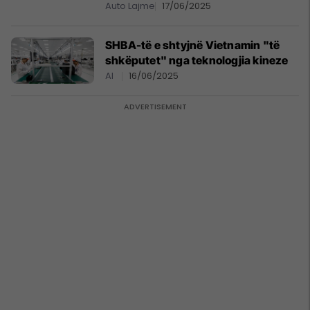
zv/presidenti i Ford
Auto Lajme
17/06/2025
SHBA-të e shtyjnë Vietnamin "të
shkëputet" nga teknologjia kineze
AI
16/06/2025