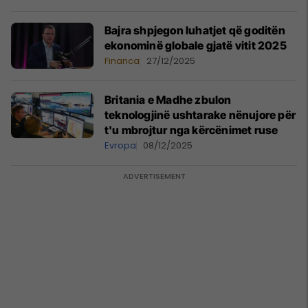
Bajra shpjegon luhatjet që goditën
ekonominë globale gjatë vitit 2025
Financa
27/12/2025
Britania e Madhe zbulon
teknologjinë ushtarake nënujore për
t'u mbrojtur nga kërcënimet ruse
Evropa
08/12/2025