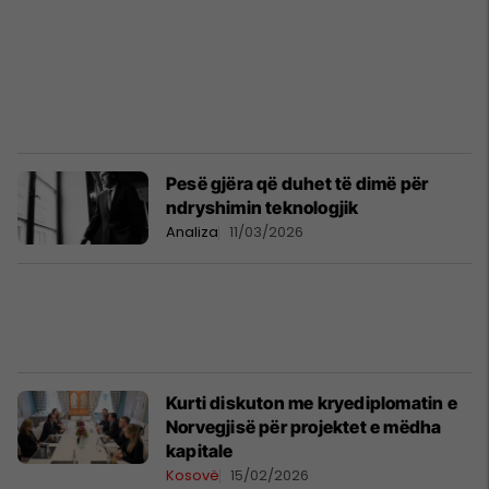
Pesë gjëra që duhet të dimë për
ndryshimin teknologjik
Analiza
11/03/2026
Kurti diskuton me kryediplomatin e
Norvegjisë për projektet e mëdha
kapitale
Kosovë
15/02/2026