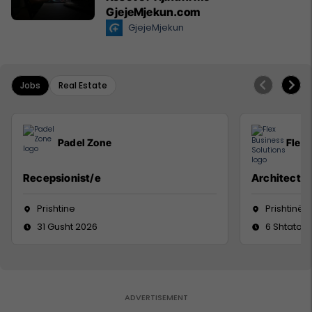
GjejeMjekun.com
GjejeMjekun
Jobs
Real Estate
Padel Zone
Flex 
Recepsionist/e
Architect
Prishtine
Prishtinë
31 Gusht 2026
6 Shtator 