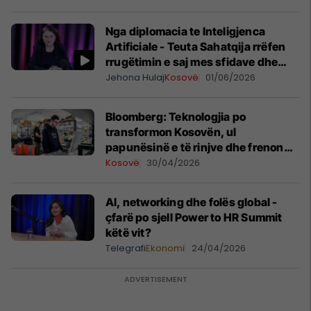
Nga diplomacia te Inteligjenca
Artificiale - Teuta Sahatqija rrëfen
rrugëtimin e saj mes sfidave dhe
suksesit
Jehona Hulaj
Kosovë
01/06/2026
Bloomberg: Teknologjia po
transformon Kosovën, ul
papunësinë e të rinjve dhe frenon
'ikjen e trurit'
Kosovë
30/04/2026
AI, networking dhe folës global -
çfarë po sjell Power to HR Summit
këtë vit?
Telegrafi
Ekonomi
24/04/2026