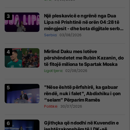
Një pleskavicë e ngrënë nga Dua
Lipa në Prishtinë në orën 04:28 të
mëngjesit - dhe bota digjitale serbe
shpall gjendjen e luftës
Serbia
03/08/2026
Mirlind Daku mes lotëve
përshëndetet me Rubin Kazanin, do
të fitojë miliona te Spartak Moska
Ligat tjera
02/08/2026
"Nëse është përfshirë, ka gabuar
rëndë, nuk i falet", Abdixhiku i çon
“selam” Përparim Ramës
Politikë
30/07/2026
Gjithçka që ndodhi në Kuvendin e
jashtëzakonshëm të LDK-së