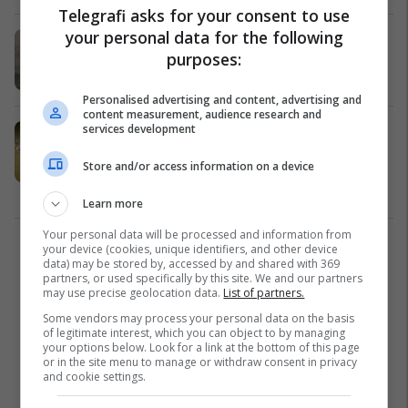
Telegrafi asks for your consent to use
your personal data for the following
Piktura më e keqkuptuar e JMW
purposes:
Turnerit
Piktura
18/04/2025
Personalised advertising and content, advertising and
content measurement, audience research and
services development
Në luftën tregtare të Trumpit, Kina
ka një kartë të fuqishme për të
Store and/or access information on a device
luajtur
Opinione
16/04/2025
Learn more
Your personal data will be processed and information from
your device (cookies, unique identifiers, and other device
1
data) may be stored by, accessed by and shared with 369
partners, or used specifically by this site. We and our partners
may use precise geolocation data.
List of partners.
Some vendors may process your personal data on the basis
of legitimate interest, which you can object to by managing
your options below. Look for a link at the bottom of this page
or in the site menu to manage or withdraw consent in privacy
and cookie settings.